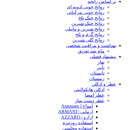
بر اساس رایحه
روایح چوبی ادویه ای
روایح چوبی مرکباتی
روایح خنک تلخ
روایح خنک شیرین
روایح شیرین و وانیلی
روایح گرم و تلخ
روایح گلی شیرین
بهداشت و مراقبت شخصی
مام ضد تعریق
پیشنهاد فصلی
بهار
پاییز
تابستان
زمستان
عطر و ادکلن
ادکلن هایکوالیتی
عطر امضا
عطر دست ساز
آمواج Amouage l
ارمانی | ARMANI
ازارو | AZZARO
استفاده روزمره
استفاده مجلسی