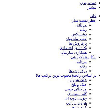
دسته بندی
بیشتر
خانه
عطر دست ساز
مردانه
زنانه
یونیسکس
عطر ماه تولد
پرفروش ها
پک تستر اقتصادی
همکاری سازمانی
ادکلن هایکوالیتی
مردانه
زنانه
پرفروش ها
بر اساس رایحه(محبوب ترین ترکیب ها)
خنک شیرین
خنک و تلخ
مرکباتی چوبی
گلی میوه ای
چوبی ادویه ای
شیرین وانیلی
گرم و تلخ