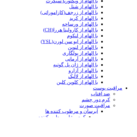
با الهام از ویکتوریا سیکرت
با الهام از شنل
با الهام از زرجف(کازاموراتی)
با الهام از کرید
با الهام از ورساچه
با الهام از کارولینا هررا(CH)
با الهام از لنکوم
با الهام از ایو سن لورن(YSL)
با الهام از لنوین
با الهام از بولگاری
با الهام از آرمانی
با الهام از ژان پل گوتیه
با الهام از آزارو
با الهام از لالیک
با الهام از کلوین کلین
مراقبت پوست
ضد افتاب
کرم دور چشم
مراقبت صورت
آبرسان و مرطوب کننده ها
کرم و ژل مرطوب‌کننده
سرم ها
پاک‌کننده‌ها
ژل و فوم شستشو