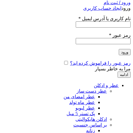
ورود / ثبت نام
ورود
ایجاد حساب کاربری
نام کاربری یا آدرس ایمیل
*
رمز عبور
*
ورود
رمز عبور را فراموش کرده اید؟
مرا به خاطر بسپار
ادامه
عطر و ادکلن
عطر دست ساز
عطر امضای من
عطر ماه تولد
عطر لبوبو
پک تستر 5 میل
ادکلن هایکوالیتی
بر اساس جنسیت
زنانه