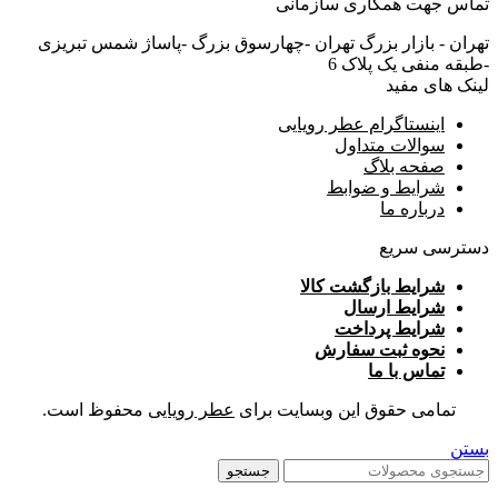
تماس جهت همکاری سازمانی
تهران - بازار بزرگ تهران -چهارسوق بزرگ -پاساژ شمس تبریزی
-طبقه منفی یک پلاک 6
لینک های مفید
اینستاگرام عطر رویایی
سوالات متداول
صفحه بلاگ
شرایط و ضوابط
درباره ما
دسترسی سریع
شرایط بازگشت کالا
شرایط ارسال
شرایط پرداخت
نحوه ثبت سفارش
تماس با ما
تمامی حقوق این وبسایت برای
عطر رویایی
محفوظ است.
بستن
جستجو