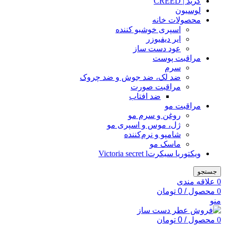
کرید | CREED
لوسیون
محصولات خانه
اسپری خوشبو کننده
ایر دیفیوزر
عود دست ساز
مراقبت پوست
سرم
ضد لک، ضد جوش و ضد چروک
مراقبت صورت
ضد افتاب
مراقبت مو
روغن و سرم مو
ژل، موس و اسپری مو
شامپو و نرم‌کننده
ماسک مو
ویکتوریا سیکرتVictoria secret l
جستجو
0
علاقه مندی
0
محصول
/
0
تومان
منو
0
محصول
/
0
تومان