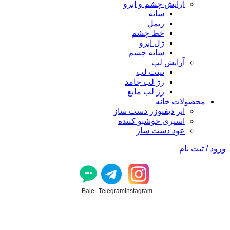
آرایش چشم و ابرو
سایه
ریمل
خط چشم
ژل ابرو
سایه چشم
آرایش لب
تینت لب
رژ لب جامد
رژ لب مایع
محصولات خانه
ایر دیفیوزر دست ساز
اسپری خوشبو کننده
عود دست ساز
ورود / ثبت نام
Bale
Telegram
Instagram