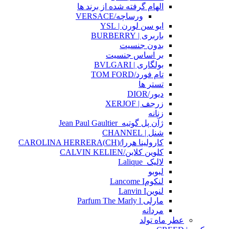
الهام گرفته شده از برند ها
ورساچه/VERSACE
ایو سن لورن | YSL
باربری | BURBERRY
بدون جنسیت
بر اساس جنسیت
بولگاری | BVLGARI
تام فورد/TOM FORD
تستر ها
دیور/DIOR
زرجف | XERJOF
زنانه
ژآن پل گوتیه_Jean Paul Gaultier
شنل | CHANNEL
کارولینا هررا/(CH)CAROLINA HERRERA
کلوین کلاین/CALVIN KELIEN
لالیک_Lalique
لبوبو
لنکومLancome I
لنوینLanvin I
مارلی Parfum The Marly l
مردانه
عطر ماه تولد