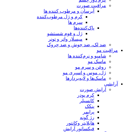
مراقبت صورت
آبرسان و مرطوب کننده ها
کرم و ژل مرطوب‌کننده
سرم ها
پاک‌کننده‌ها
ژل و فوم شستشو
میسلار واتر و تونر
ضد لک، ضد جوش و ضد چروک
مراقبت مو
شامپو و نرم‌کننده ها
ماسک مو
روغن و سرم مو
ژل، موس و اسپری مو
ماسک‌ها و لایه‌بردارها
آرایشی
آرایش صورت
کرم پودر
کانسیلر
پنکک
پرایمر
رژ گونه
هایلایتر وکانتور
فیکساتور آرایش