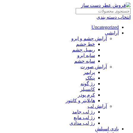
انتخاب دسته بندی
Uncategorized
آرایشی
آرایش چشم و ابرو
خط چشم
ریمیل چشم
سایه ابرو
سایه چشم
آرایش صورت
پرایمر
پنکک
رژ گونه
کانسیلر
کرم پودر
هایلایتر و کانتور
آرایش لب
رژ لب جامد
رژ لب مایع
رژ لب مدادی
بادی اسپلش