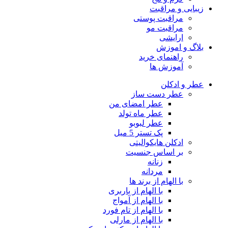
زیبایی و مراقبت
مراقبت پوستی
مراقبت مو
ارایشی
بلاگ و اموزش
راهنمای خرید
آموزش ها
عطر و ادکلن
عطر دست ساز
عطر امضای من
عطر ماه تولد
عطر لبوبو
پک تستر 5 میل
ادکلن هایکوالیتی
بر اساس جنسیت
زنانه
مردانه
با الهام از برند ها
با الهام از باربری
با الهام از آمواج
با الهام از تام فورد
با الهام از مارلی