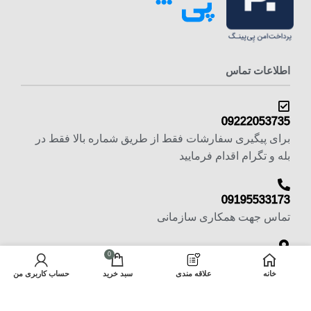
اطلاعات تماس
09222053735
برای پیگیری سفارشات فقط از طریق شماره بالا فقط در
بله و تگرام اقدام فرمایید
09195533173
تماس جهت همکاری سازمانی
0
تهران - بازار بزرگ تهران -چهارسوق بزرگ -پاساژ شمس
خانه
علاقه مندی
سبد خرید
حساب کاربری من
تبریزی -طبقه منفی یک پلاک 6