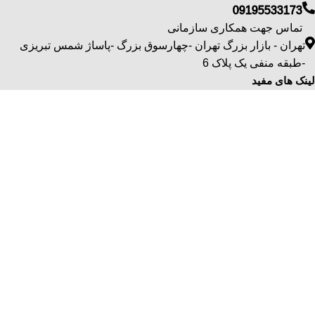
09195533173
تماس جهت همکاری سازمانی
تهران - بازار بزرگ تهران -چهارسوق بزرگ -پاساژ شمس تبریزی
-طبقه منفی یک پلاک 6
لینک های مفید
اینستاگرام عطر رویایی
سوالات متداول
صفحه بلاگ
شرایط و ضوابط
درباره ما
دسترسی سریع
شرایط بازگشت کالا
شرایط ارسال
شرایط پرداخت