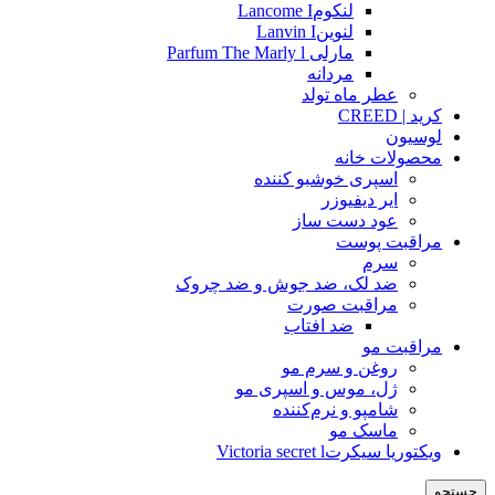
لنکومLancome I
لنوینLanvin I
مارلی Parfum The Marly l
مردانه
عطر ماه تولد
کرید | CREED
لوسیون
محصولات خانه
اسپری خوشبو کننده
ایر دیفیوزر
عود دست ساز
مراقبت پوست
سرم
ضد لک، ضد جوش و ضد چروک
مراقبت صورت
ضد افتاب
مراقبت مو
روغن و سرم مو
ژل، موس و اسپری مو
شامپو و نرم‌کننده
ماسک مو
ویکتوریا سیکرتVictoria secret l
جستجو