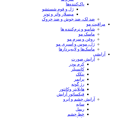
پاک‌کننده‌ها
ژل و فوم شستشو
میسلار واتر و تونر
ضد لک، ضد جوش و ضد چروک
مراقبت مو
شامپو و نرم‌کننده ها
ماسک مو
روغن و سرم مو
ژل، موس و اسپری مو
ماسک‌ها و لایه‌بردارها
آرایشی
آرایش صورت
کرم پودر
کانسیلر
پنکک
پرایمر
رژ گونه
هایلایتر وکانتور
فیکساتور آرایش
آرایش چشم و ابرو
سایه
ریمل
خط چشم