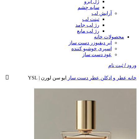
ژل ابرو
سایه چشم
آرایش لب
تینت لب
رژ لب جامد
رژ لب مایع
محصولات خانه
ایر دیفیوزر دست ساز
اسپری خوشبو کننده
عود دست ساز
ورود / ثبت نام
خانه
عطر و ادکلن
عطر دست ساز
ایو سن لورن | YSL