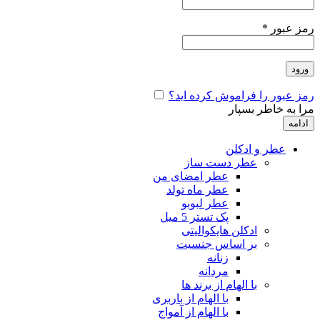
رمز عبور
*
ورود
رمز عبور را فراموش کرده اید؟
مرا به خاطر بسپار
ادامه
عطر و ادکلن
عطر دست ساز
عطر امضای من
عطر ماه تولد
عطر لبوبو
پک تستر 5 میل
ادکلن هایکوالیتی
بر اساس جنسیت
زنانه
مردانه
با الهام از برند ها
با الهام از باربری
با الهام از آمواج