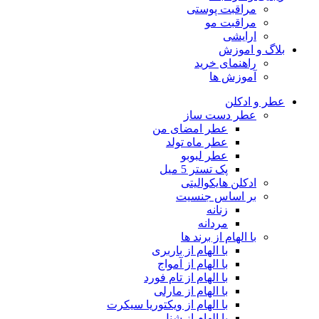
مراقبت پوستی
مراقبت مو
ارایشی
بلاگ و اموزش
راهنمای خرید
آموزش ها
عطر و ادکلن
عطر دست ساز
عطر امضای من
عطر ماه تولد
عطر لبوبو
پک تستر 5 میل
ادکلن هایکوالیتی
بر اساس جنسیت
زنانه
مردانه
با الهام از برند ها
با الهام از باربری
با الهام از آمواج
با الهام از تام فورد
با الهام از مارلی
با الهام از ویکتوریا سیکرت
با الهام از شنل