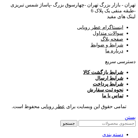
تهران - بازار بزرگ تهران -چهارسوق بزرگ -پاساژ شمس تبریزی
-طبقه منفی یک پلاک 6
لینک های مفید
اینستاگرام عطر رویایی
سوالات متداول
صفحه بلاگ
شرایط و ضوابط
درباره ما
دسترسی سریع
شرایط بازگشت کالا
شرایط ارسال
شرایط پرداخت
نحوه ثبت سفارش
تماس با ما
تمامی حقوق این وبسایت برای
عطر رویایی
محفوظ است.
بستن
جستجو
دسته بندی