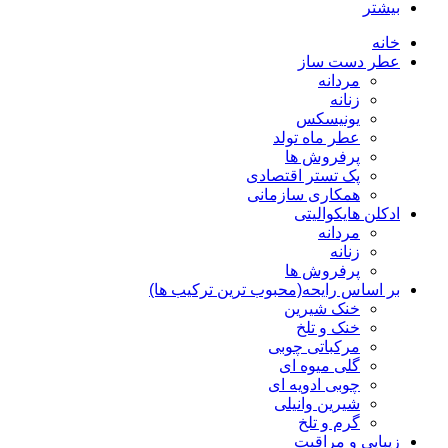
بیشتر
خانه
عطر دست ساز
مردانه
زنانه
یونیسکس
عطر ماه تولد
پرفروش ها
پک تستر اقتصادی
همکاری سازمانی
ادکلن هایکوالیتی
مردانه
زنانه
پرفروش ها
بر اساس رایحه(محبوب ترین ترکیب ها)
خنک شیرین
خنک و تلخ
مرکباتی چوبی
گلی میوه ای
چوبی ادویه ای
شیرین وانیلی
گرم و تلخ
زیبایی و مراقبت