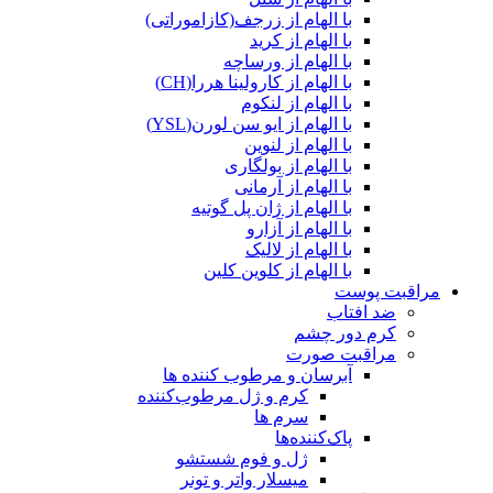
با الهام از زرجف(کازاموراتی)
با الهام از کرید
با الهام از ورساچه
با الهام از کارولینا هررا(CH)
با الهام از لنکوم
با الهام از ایو سن لورن(YSL)
با الهام از لنوین
با الهام از بولگاری
با الهام از آرمانی
با الهام از ژان پل گوتیه
با الهام از آزارو
با الهام از لالیک
با الهام از کلوین کلین
مراقبت پوست
ضد افتاب
کرم دور چشم
مراقبت صورت
آبرسان و مرطوب کننده ها
کرم و ژل مرطوب‌کننده
سرم ها
پاک‌کننده‌ها
ژل و فوم شستشو
میسلار واتر و تونر