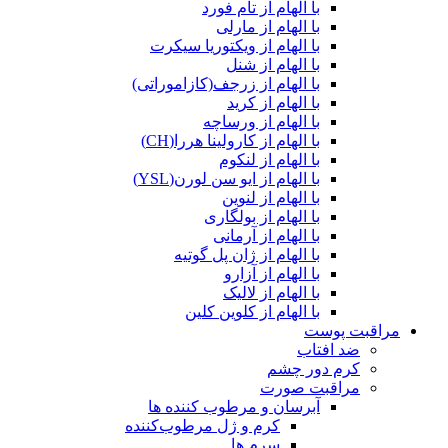
با الهام از تام فورد
با الهام از مارلی
با الهام از ویکتوریا سیکرت
با الهام از شنل
با الهام از زرجف(کازاموراتی)
با الهام از کرید
با الهام از ورساچه
با الهام از کارولینا هررا(CH)
با الهام از لنکوم
با الهام از ایو سن لورن(YSL)
با الهام از لنوین
با الهام از بولگاری
با الهام از آرمانی
با الهام از ژان پل گوتیه
با الهام از آزارو
با الهام از لالیک
با الهام از کلوین کلین
مراقبت پوست
ضد افتاب
کرم دور چشم
مراقبت صورت
آبرسان و مرطوب کننده ها
کرم و ژل مرطوب‌کننده
سرم ها