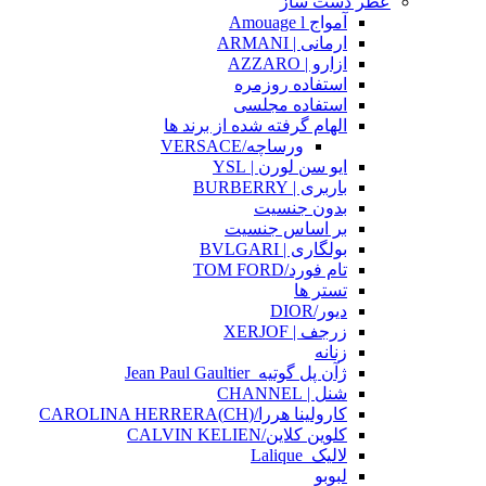
عطر دست ساز
آمواج Amouage l
ارمانی | ARMANI
ازارو | AZZARO
استفاده روزمره
استفاده مجلسی
الهام گرفته شده از برند ها
ورساچه/VERSACE
ایو سن لورن | YSL
باربری | BURBERRY
بدون جنسیت
بر اساس جنسیت
بولگاری | BVLGARI
تام فورد/TOM FORD
تستر ها
دیور/DIOR
زرجف | XERJOF
زنانه
ژآن پل گوتیه_Jean Paul Gaultier
شنل | CHANNEL
کارولینا هررا/(CH)CAROLINA HERRERA
کلوین کلاین/CALVIN KELIEN
لالیک_Lalique
لبوبو