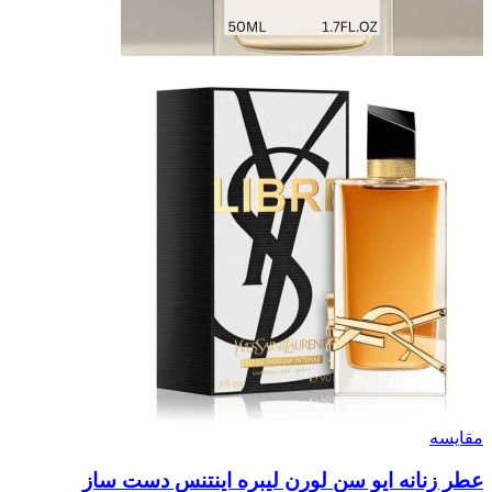
مقایسه
عطر زنانه ایو سن لورن لیبره اینتنس دست ساز