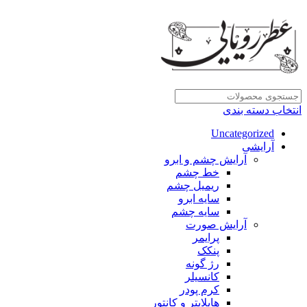
انتخاب دسته بندی
Uncategorized
آرایشی
آرایش چشم و ابرو
خط چشم
ریمیل چشم
سایه ابرو
سایه چشم
آرایش صورت
پرایمر
پنکک
رژ گونه
کانسیلر
کرم پودر
هایلایتر و کانتور