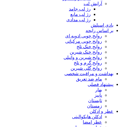
آرایش لب
رژ لب جامد
رژ لب مایع
رژ لب مدادی
بادی اسپلش
بر اساس رایحه
روایح چوبی ادویه ای
روایح چوبی مرکباتی
روایح خنک تلخ
روایح خنک شیرین
روایح شیرین و وانیلی
روایح گرم و تلخ
روایح گلی شیرین
بهداشت و مراقبت شخصی
مام ضد تعریق
پیشنهاد فصلی
بهار
پاییز
تابستان
زمستان
عطر و ادکلن
ادکلن هایکوالیتی
عطر امضا