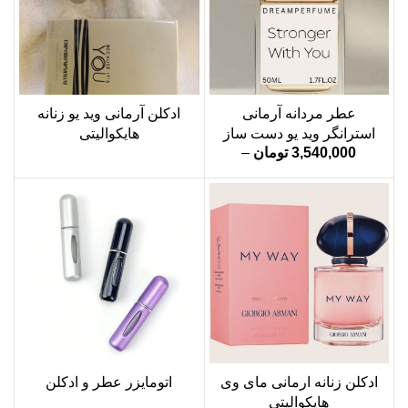
عطر مردانه آرمانی
ادکلن آرمانی وید یو زنانه
استرانگر وید یو دست ساز
هایکوالیتی
3,540,000
تومان
–
970,000
تومان
نمره
5.00
از 5
ادکلن زنانه ارمانی مای وی
اتومایزر عطر و ادکلن
هایکوالیتی