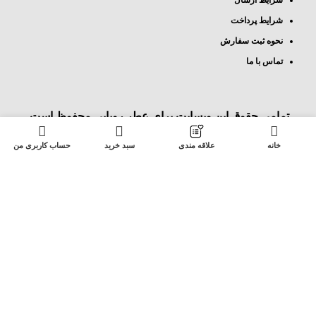
شرایط پرداخت
نحوه ثبت سفارش
تماس با ما
تمامی حقوق این وبسایت برای
عطر رویایی
محفوظ است.
0
خانه
علاقه مندی
سبد خرید
حساب کاربری من
ایمیل / شماره موبایل
ورود با رمز
رمز عبور خود را فراموش کرده اید؟
ورود با کد تایید