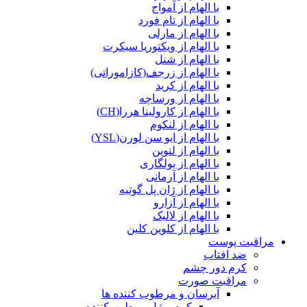
با الهام از آمواج
با الهام از تام فورد
با الهام از مارلی
با الهام از ویکتوریا سیکرت
با الهام از شنل
با الهام از زرجف(کازاموراتی)
با الهام از کرید
با الهام از ورساچه
با الهام از کارولینا هررا(CH)
با الهام از لنکوم
با الهام از ایو سن لورن(YSL)
با الهام از لنوین
با الهام از بولگاری
با الهام از آرمانی
با الهام از ژان پل گوتیه
با الهام از آزارو
با الهام از لالیک
با الهام از کلوین کلین
مراقبت پوست
ضد افتاب
کرم دور چشم
مراقبت صورت
آبرسان و مرطوب کننده ها
کرم و ژل مرطوب‌کننده