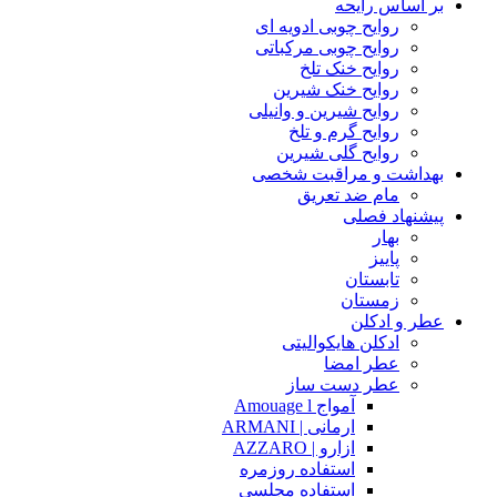
بر اساس رایحه
روایح چوبی ادویه ای
روایح چوبی مرکباتی
روایح خنک تلخ
روایح خنک شیرین
روایح شیرین و وانیلی
روایح گرم و تلخ
روایح گلی شیرین
بهداشت و مراقبت شخصی
مام ضد تعریق
پیشنهاد فصلی
بهار
پاییز
تابستان
زمستان
عطر و ادکلن
ادکلن هایکوالیتی
عطر امضا
عطر دست ساز
آمواج Amouage l
ارمانی | ARMANI
ازارو | AZZARO
استفاده روزمره
استفاده مجلسی