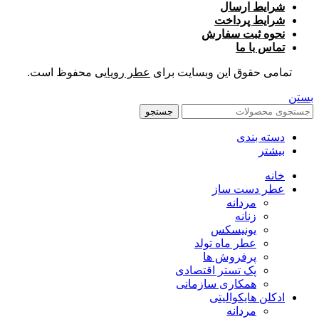
شرایط ارسال
شرایط پرداخت
نحوه ثبت سفارش
تماس با ما
تمامی حقوق این وبسایت برای
عطر رویایی
محفوظ است.
بستن
جستجو
دسته بندی
بیشتر
خانه
عطر دست ساز
مردانه
زنانه
یونیسکس
عطر ماه تولد
پرفروش ها
پک تستر اقتصادی
همکاری سازمانی
ادکلن هایکوالیتی
مردانه