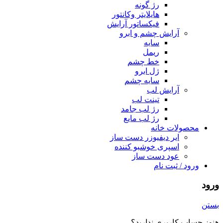
رژ گونه
هایلایتر وکانتور
فیکساتور آرایش
آرایش چشم و ابرو
سایه
ریمل
خط چشم
ژل ابرو
سایه چشم
آرایش لب
تینت لب
رژ لب جامد
رژ لب مایع
محصولات خانه
ایر دیفیوزر دست ساز
اسپری خوشبو کننده
عود دست ساز
ورود / ثبت نام
ورود
بستن
هنوز حساب کاربری ندارید؟