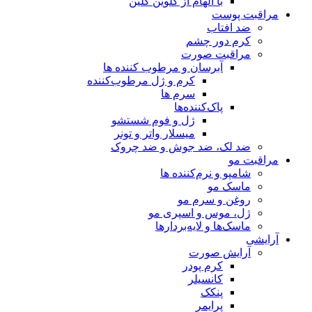
با الهام از کلوین کلین
مراقبت پوست
ضد افتاب
کرم دور چشم
مراقبت صورت
آبرسان و مرطوب کننده ها
کرم و ژل مرطوب‌کننده
سرم ها
پاک‌کننده‌ها
ژل و فوم شستشو
میسلار واتر و تونر
ضد لک، ضد جوش و ضد چروک
مراقبت مو
شامپو و نرم‌کننده ها
ماسک مو
روغن و سرم مو
ژل، موس و اسپری مو
ماسک‌ها و لایه‌بردارها
آرایشی
آرایش صورت
کرم پودر
کانسیلر
پنکک
پرایمر