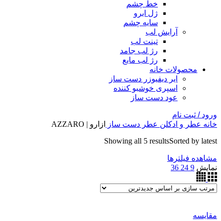
خط چشم
ژل ابرو
سایه چشم
آرایش لب
تینت لب
رژ لب جامد
رژ لب مایع
محصولات خانه
ایر دیفیوزر دست ساز
اسپری خوشبو کننده
عود دست ساز
ورود / ثبت نام
خانه
عطر و ادکلن
عطر دست ساز
ازارو | AZZARO
Showing all 5 results
Sorted by latest
مشاهده فیلترها
نمایش
9
24
36
مقایسه