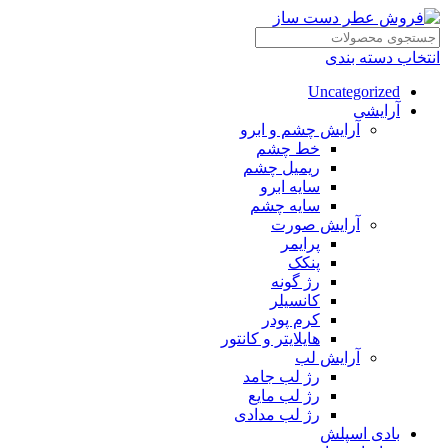
انتخاب دسته بندی
Uncategorized
آرایشی
آرایش چشم و ابرو
خط چشم
ریمیل چشم
سایه ابرو
سایه چشم
آرایش صورت
پرایمر
پنکک
رژ گونه
کانسیلر
کرم پودر
هایلایتر و کانتور
آرایش لب
رژ لب جامد
رژ لب مایع
رژ لب مدادی
بادی اسپلش