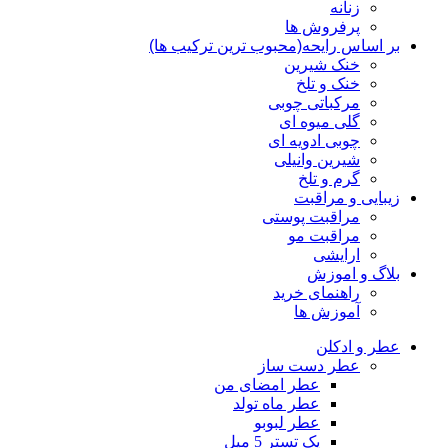
زنانه
پرفروش ها
بر اساس رایحه(محبوب ترین ترکیب ها)
خنک شیرین
خنک و تلخ
مرکباتی چوبی
گلی میوه ای
چوبی ادویه ای
شیرین وانیلی
گرم و تلخ
زیبایی و مراقبت
مراقبت پوستی
مراقبت مو
ارایشی
بلاگ و اموزش
راهنمای خرید
آموزش ها
عطر و ادکلن
عطر دست ساز
عطر امضای من
عطر ماه تولد
عطر لبوبو
پک تستر 5 میل