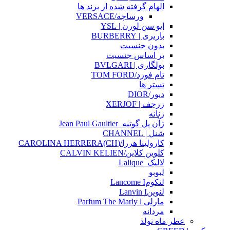
الهام گرفته شده از برند ها
ورساچه/VERSACE
ایو سن لورن | YSL
باربری | BURBERRY
بدون جنسیت
بر اساس جنسیت
بولگاری | BVLGARI
تام فورد/TOM FORD
تستر ها
دیور/DIOR
زرجف | XERJOF
زنانه
ژآن پل گوتیه_Jean Paul Gaultier
شنل | CHANNEL
کارولینا هررا/(CH)CAROLINA HERRERA
کلوین کلاین/CALVIN KELIEN
لالیک_Lalique
لبوبو
لنکومLancome I
لنوینLanvin I
مارلی Parfum The Marly l
مردانه
عطر ماه تولد