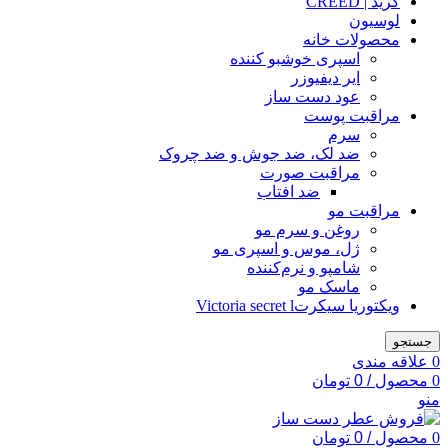
کرید | CREED
لوسیون
محصولات خانه
اسپری خوشبو کننده
ایر دیفیوزر
عود دست ساز
مراقبت پوست
سرم
ضد لک، ضد جوش و ضد چروک
مراقبت صورت
ضد افتاب
مراقبت مو
روغن و سرم مو
ژل، موس و اسپری مو
شامپو و نرم‌کننده
ماسک مو
ویکتوریا سیکرتVictoria secret l
جستجو
0
علاقه مندی
0
محصول
/
0
تومان
منو
0
محصول
/
0
تومان