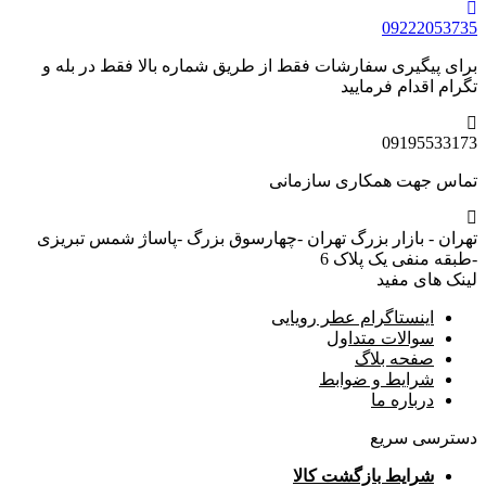
09222053735
برای پیگیری سفارشات فقط از طریق شماره بالا فقط در بله و
تگرام اقدام فرمایید
09195533173
تماس جهت همکاری سازمانی
تهران - بازار بزرگ تهران -چهارسوق بزرگ -پاساژ شمس تبریزی
-طبقه منفی یک پلاک 6
لینک های مفید
اینستاگرام عطر رویایی
سوالات متداول
صفحه بلاگ
شرایط و ضوابط
درباره ما
دسترسی سریع
شرایط بازگشت کالا