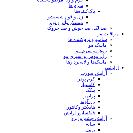
سرم ها
پاک‌کننده‌ها
ژل و فوم شستشو
میسلار واتر و تونر
ضد لک، ضد جوش و ضد چروک
مراقبت مو
شامپو و نرم‌کننده ها
ماسک مو
روغن و سرم مو
ژل، موس و اسپری مو
ماسک‌ها و لایه‌بردارها
آرایشی
آرایش صورت
کرم پودر
کانسیلر
پنکک
پرایمر
رژ گونه
هایلایتر وکانتور
فیکساتور آرایش
آرایش چشم و ابرو
سایه
ریمل