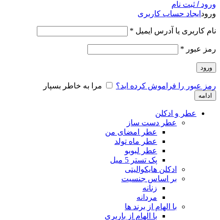
ورود / ثبت نام
ورود
ایجاد حساب کاربری
نام کاربری یا آدرس ایمیل
*
رمز عبور
*
ورود
رمز عبور را فراموش کرده اید؟
مرا به خاطر بسپار
ادامه
عطر و ادکلن
عطر دست ساز
عطر امضای من
عطر ماه تولد
عطر لبوبو
پک تستر 5 میل
ادکلن هایکوالیتی
بر اساس جنسیت
زنانه
مردانه
با الهام از برند ها
با الهام از باربری