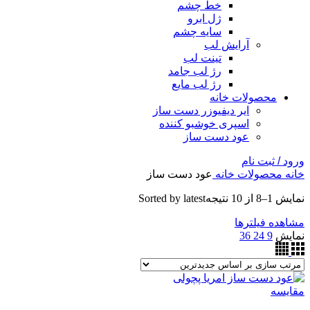
خط چشم
ژل ابرو
سایه چشم
آرایش لب
تینت لب
رژ لب جامد
رژ لب مایع
محصولات خانه
ایر دیفیوزر دست ساز
اسپری خوشبو کننده
عود دست ساز
ورود / ثبت نام
خانه
محصولات خانه
عود دست ساز
نمایش 1–8 از 10 نتیجه
Sorted by latest
مشاهده فیلترها
نمایش
9
24
36
مقایسه