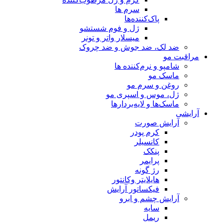
سرم ها
پاک‌کننده‌ها
ژل و فوم شستشو
میسلار واتر و تونر
ضد لک، ضد جوش و ضد چروک
مراقبت مو
شامپو و نرم‌کننده ها
ماسک مو
روغن و سرم مو
ژل، موس و اسپری مو
ماسک‌ها و لایه‌بردارها
آرایشی
آرایش صورت
کرم پودر
کانسیلر
پنکک
پرایمر
رژ گونه
هایلایتر وکانتور
فیکساتور آرایش
آرایش چشم و ابرو
سایه
ریمل