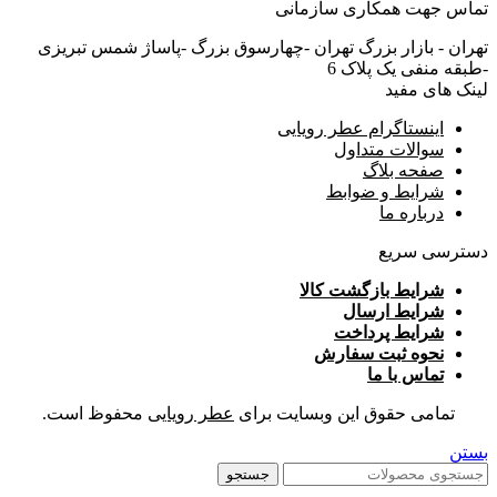
تماس جهت همکاری سازمانی
تهران - بازار بزرگ تهران -چهارسوق بزرگ -پاساژ شمس تبریزی
-طبقه منفی یک پلاک 6
لینک های مفید
اینستاگرام عطر رویایی
سوالات متداول
صفحه بلاگ
شرایط و ضوابط
درباره ما
دسترسی سریع
شرایط بازگشت کالا
شرایط ارسال
شرایط پرداخت
نحوه ثبت سفارش
تماس با ما
تمامی حقوق این وبسایت برای
عطر رویایی
محفوظ است.
بستن
جستجو