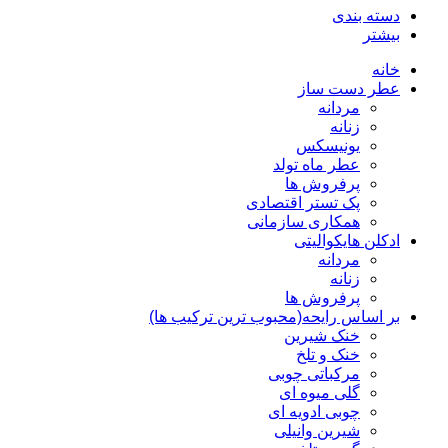
دسته بندی
بیشتر
خانه
عطر دست ساز
مردانه
زنانه
یونیسکس
عطر ماه تولد
پرفروش ها
پک تستر اقتصادی
همکاری سازمانی
ادکلن هایکوالیتی
مردانه
زنانه
پرفروش ها
بر اساس رایحه(محبوب ترین ترکیب ها)
خنک شیرین
خنک و تلخ
مرکباتی چوبی
گلی میوه ای
چوبی ادویه ای
شیرین وانیلی