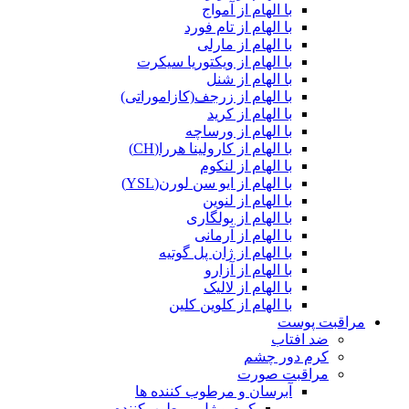
با الهام از آمواج
با الهام از تام فورد
با الهام از مارلی
با الهام از ویکتوریا سیکرت
با الهام از شنل
با الهام از زرجف(کازاموراتی)
با الهام از کرید
با الهام از ورساچه
با الهام از کارولینا هررا(CH)
با الهام از لنکوم
با الهام از ایو سن لورن(YSL)
با الهام از لنوین
با الهام از بولگاری
با الهام از آرمانی
با الهام از ژان پل گوتیه
با الهام از آزارو
با الهام از لالیک
با الهام از کلوین کلین
مراقبت پوست
ضد افتاب
کرم دور چشم
مراقبت صورت
آبرسان و مرطوب کننده ها
کرم و ژل مرطوب‌کننده