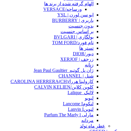
الهام گرفته شده از برند ها
ورساچه/VERSACE
ایو سن لورن | YSL
باربری | BURBERRY
بدون جنسیت
بر اساس جنسیت
بولگاری | BVLGARI
تام فورد/TOM FORD
تستر ها
دیور/DIOR
زرجف | XERJOF
زنانه
ژآن پل گوتیه_Jean Paul Gaultier
شنل | CHANNEL
کارولینا هررا/(CH)CAROLINA HERRERA
کلوین کلاین/CALVIN KELIEN
لالیک_Lalique
لبوبو
لنکومLancome I
لنوینLanvin I
مارلی Parfum The Marly l
مردانه
عطر ماه تولد