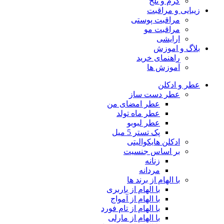
گرم و تلخ
زیبایی و مراقبت
مراقبت پوستی
مراقبت مو
ارایشی
بلاگ و اموزش
راهنمای خرید
آموزش ها
عطر و ادکلن
عطر دست ساز
عطر امضای من
عطر ماه تولد
عطر لبوبو
پک تستر 5 میل
ادکلن هایکوالیتی
بر اساس جنسیت
زنانه
مردانه
با الهام از برند ها
با الهام از باربری
با الهام از آمواج
با الهام از تام فورد
با الهام از مارلی