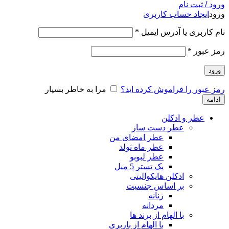
ورود / ثبت نام
ورود
ایجاد حساب کاربری
نام کاربری یا آدرس ایمیل
*
رمز عبور
*
ورود
رمز عبور را فراموش کرده اید؟
مرا به خاطر بسپار
ادامه
عطر و ادکلن
عطر دست ساز
عطر امضای من
عطر ماه تولد
عطر لبوبو
پک تستر 5 میل
ادکلن هایکوالیتی
بر اساس جنسیت
زنانه
مردانه
با الهام از برند ها
با الهام از باربری