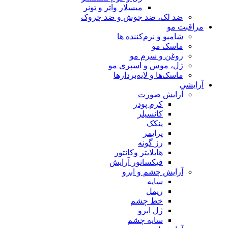
میسلار واتر و تونر
ضد لک، ضد جوش و ضد چروک
مراقبت مو
شامپو و نرم‌کننده ها
ماسک مو
روغن و سرم مو
ژل، موس و اسپری مو
ماسک‌ها و لایه‌بردارها
آرایشی
آرایش صورت
کرم پودر
کانسیلر
پنکک
پرایمر
رژ گونه
هایلایتر وکانتور
فیکساتور آرایش
آرایش چشم و ابرو
سایه
ریمل
خط چشم
ژل ابرو
سایه چشم