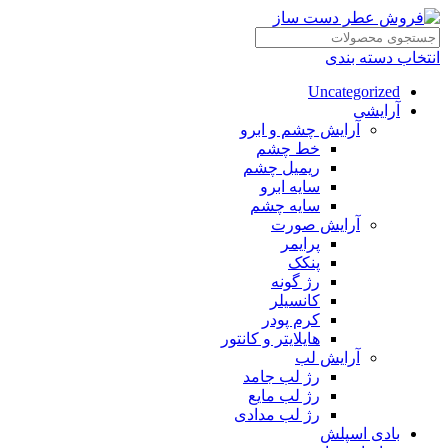
انتخاب دسته بندی
Uncategorized
آرایشی
آرایش چشم و ابرو
خط چشم
ریمیل چشم
سایه ابرو
سایه چشم
آرایش صورت
پرایمر
پنکک
رژ گونه
کانسیلر
کرم پودر
هایلایتر و کانتور
آرایش لب
رژ لب جامد
رژ لب مایع
رژ لب مدادی
بادی اسپلش