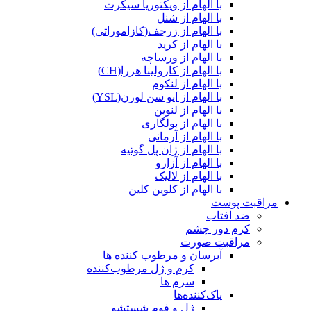
با الهام از ویکتوریا سیکرت
با الهام از شنل
با الهام از زرجف(کازاموراتی)
با الهام از کرید
با الهام از ورساچه
با الهام از کارولینا هررا(CH)
با الهام از لنکوم
با الهام از ایو سن لورن(YSL)
با الهام از لنوین
با الهام از بولگاری
با الهام از آرمانی
با الهام از ژان پل گوتیه
با الهام از آزارو
با الهام از لالیک
با الهام از کلوین کلین
مراقبت پوست
ضد افتاب
کرم دور چشم
مراقبت صورت
آبرسان و مرطوب کننده ها
کرم و ژل مرطوب‌کننده
سرم ها
پاک‌کننده‌ها
ژل و فوم شستشو