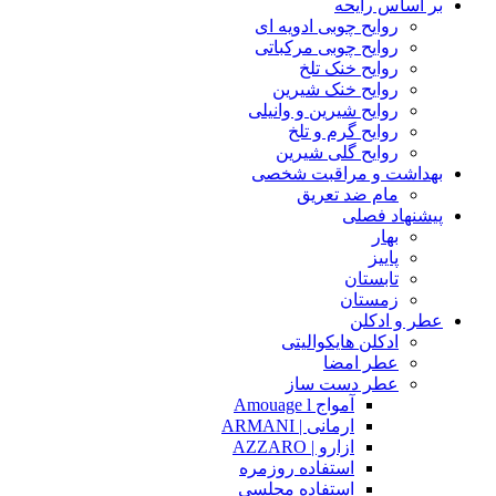
بر اساس رایحه
روایح چوبی ادویه ای
روایح چوبی مرکباتی
روایح خنک تلخ
روایح خنک شیرین
روایح شیرین و وانیلی
روایح گرم و تلخ
روایح گلی شیرین
بهداشت و مراقبت شخصی
مام ضد تعریق
پیشنهاد فصلی
بهار
پاییز
تابستان
زمستان
عطر و ادکلن
ادکلن هایکوالیتی
عطر امضا
عطر دست ساز
آمواج Amouage l
ارمانی | ARMANI
ازارو | AZZARO
استفاده روزمره
استفاده مجلسی