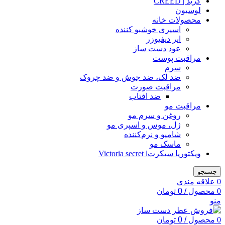
کرید | CREED
لوسیون
محصولات خانه
اسپری خوشبو کننده
ایر دیفیوزر
عود دست ساز
مراقبت پوست
سرم
ضد لک، ضد جوش و ضد چروک
مراقبت صورت
ضد افتاب
مراقبت مو
روغن و سرم مو
ژل، موس و اسپری مو
شامپو و نرم‌کننده
ماسک مو
ویکتوریا سیکرتVictoria secret l
جستجو
0
علاقه مندی
0
محصول
/
0
تومان
منو
0
محصول
/
0
تومان