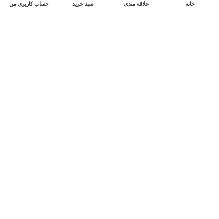
خانه
علاقه مندی
سبد خرید
حساب کاربری من
لینک های مفید
اینستاگرام عطر رویایی
سوالات متداول
صفحه بلاگ
شرایط و ضوابط
درباره ما
دسترسی سریع
شرایط بازگشت کالا
شرایط ارسال
شرایط پرداخت
نحوه ثبت سفارش