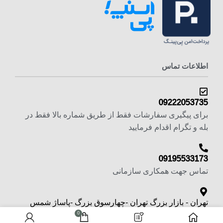
اطلاعات تماس
09222053735
برای پیگیری سفارشات فقط از طریق شماره بالا فقط در
بله و تگرام اقدام فرمایید
09195533173
تماس جهت همکاری سازمانی
تهران - بازار بزرگ تهران -چهارسوق بزرگ -پاساژ شمس
تبریزی -طبقه منفی یک پلاک 6
0