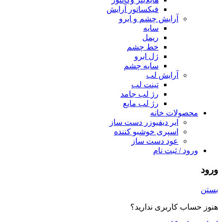
فیکساتور آرایش
آرایش چشم و ابرو
سایه
ریمل
خط چشم
ژل ابرو
سایه چشم
آرایش لب
تینت لب
رژ لب جامد
رژ لب مایع
محصولات خانه
ایر دیفیوزر دست ساز
اسپری خوشبو کننده
عود دست ساز
ورود / ثبت نام
ورود
بستن
هنوز حساب کاربری ندارید؟