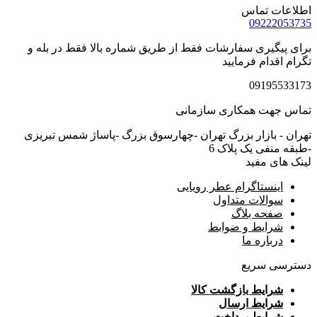
اطلاعات تماس
09222053735
برای پیگیری سفارشات فقط از طریق شماره بالا فقط در بله و
تگرام اقدام فرمایید
09195533173
تماس جهت همکاری سازمانی
تهران - بازار بزرگ تهران -چهارسوق بزرگ -پاساژ شمس تبریزی
-طبقه منفی یک پلاک 6
لینک های مفید
اینستاگرام عطر رویایی
سوالات متداول
صفحه بلاگ
شرایط و ضوابط
درباره ما
دسترسی سریع
شرایط بازگشت کالا
شرایط ارسال
شرایط پرداخت