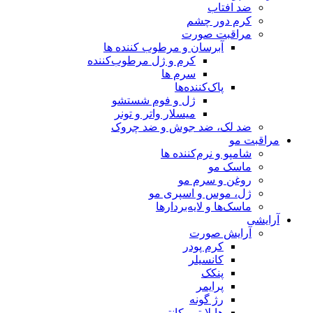
ضد افتاب
کرم دور چشم
مراقبت صورت
آبرسان و مرطوب کننده ها
کرم و ژل مرطوب‌کننده
سرم ها
پاک‌کننده‌ها
ژل و فوم شستشو
میسلار واتر و تونر
ضد لک، ضد جوش و ضد چروک
مراقبت مو
شامپو و نرم‌کننده ها
ماسک مو
روغن و سرم مو
ژل، موس و اسپری مو
ماسک‌ها و لایه‌بردارها
آرایشی
آرایش صورت
کرم پودر
کانسیلر
پنکک
پرایمر
رژ گونه
هایلایتر وکانتور