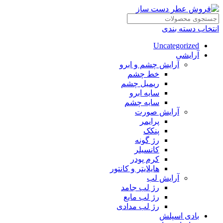
انتخاب دسته بندی
Uncategorized
آرایشی
آرایش چشم و ابرو
خط چشم
ریمیل چشم
سایه ابرو
سایه چشم
آرایش صورت
پرایمر
پنکک
رژ گونه
کانسیلر
کرم پودر
هایلایتر و کانتور
آرایش لب
رژ لب جامد
رژ لب مایع
رژ لب مدادی
بادی اسپلش