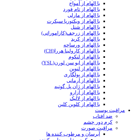
با الهام از آمواج
با الهام از تام فورد
با الهام از مارلی
با الهام از ویکتوریا سیکرت
با الهام از شنل
با الهام از زرجف(کازاموراتی)
با الهام از کرید
با الهام از ورساچه
با الهام از کارولینا هررا(CH)
با الهام از لنکوم
با الهام از ایو سن لورن(YSL)
با الهام از لنوین
با الهام از بولگاری
با الهام از آرمانی
با الهام از ژان پل گوتیه
با الهام از آزارو
با الهام از لالیک
با الهام از کلوین کلین
مراقبت پوست
ضد افتاب
کرم دور چشم
مراقبت صورت
آبرسان و مرطوب کننده ها
کرم و ژل مرطوب‌کننده