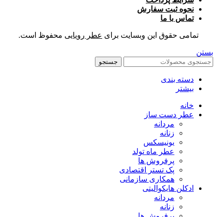
نحوه ثبت سفارش
تماس با ما
تمامی حقوق این وبسایت برای
عطر رویایی
محفوظ است.
بستن
جستجو
دسته بندی
بیشتر
خانه
عطر دست ساز
مردانه
زنانه
یونیسکس
عطر ماه تولد
پرفروش ها
پک تستر اقتصادی
همکاری سازمانی
ادکلن هایکوالیتی
مردانه
زنانه
پرفروش ها