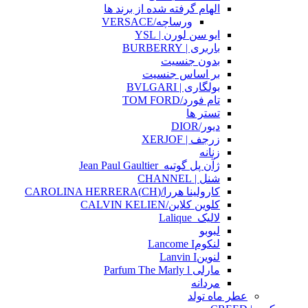
الهام گرفته شده از برند ها
ورساچه/VERSACE
ایو سن لورن | YSL
باربری | BURBERRY
بدون جنسیت
بر اساس جنسیت
بولگاری | BVLGARI
تام فورد/TOM FORD
تستر ها
دیور/DIOR
زرجف | XERJOF
زنانه
ژآن پل گوتیه_Jean Paul Gaultier
شنل | CHANNEL
کارولینا هررا/(CH)CAROLINA HERRERA
کلوین کلاین/CALVIN KELIEN
لالیک_Lalique
لبوبو
لنکومLancome I
لنوینLanvin I
مارلی Parfum The Marly l
مردانه
عطر ماه تولد