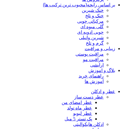
بر اساس رایحه(محبوب ترین ترکیب ها)
خنک شیرین
خنک و تلخ
مرکباتی چوبی
گلی میوه ای
چوبی ادویه ای
شیرین وانیلی
گرم و تلخ
زیبایی و مراقبت
مراقبت پوستی
مراقبت مو
ارایشی
بلاگ و اموزش
راهنمای خرید
آموزش ها
عطر و ادکلن
عطر دست ساز
عطر امضای من
عطر ماه تولد
عطر لبوبو
پک تستر 5 میل
ادکلن هایکوالیتی