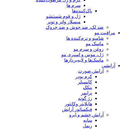
سرم ها
پاک‌کننده‌ها
ژل و فوم شستشو
میسلار واتر و تونر
ضد لک، ضد جوش و ضد چروک
مراقبت مو
شامپو و نرم‌کننده ها
ماسک مو
روغن و سرم مو
ژل، موس و اسپری مو
ماسک‌ها و لایه‌بردارها
آرایشی
آرایش صورت
کرم پودر
کانسیلر
پنکک
پرایمر
رژ گونه
هایلایتر وکانتور
فیکساتور آرایش
آرایش چشم و ابرو
سایه
ریمل