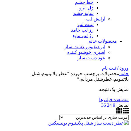
خط چشم
ژل ابرو
سایه چشم
آرایش لب
تینت لب
رژ لب جامد
رژ لب مایع
محصولات خانه
ایر دیفیوزر دست ساز
اسپری خوشبو کننده
عود دست ساز
ورود / ثبت نام
خانه
محصولات برچسب خورده “عطر پلاتینیوم،شنل
پلاتینویم،عطرشنل مردانه،”
نمایش یک نتیجه
مشاهده فیلترها
نمایش
9
24
36