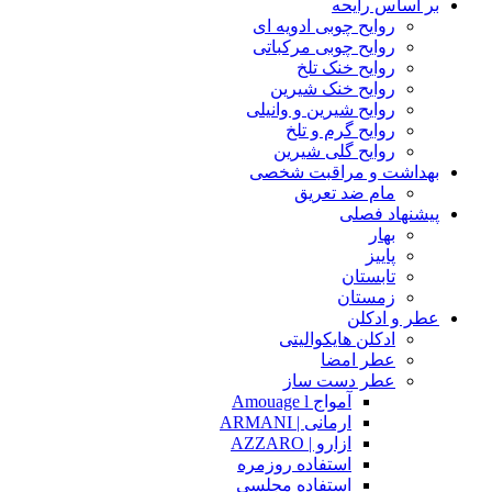
بر اساس رایحه
روایح چوبی ادویه ای
روایح چوبی مرکباتی
روایح خنک تلخ
روایح خنک شیرین
روایح شیرین و وانیلی
روایح گرم و تلخ
روایح گلی شیرین
بهداشت و مراقبت شخصی
مام ضد تعریق
پیشنهاد فصلی
بهار
پاییز
تابستان
زمستان
عطر و ادکلن
ادکلن هایکوالیتی
عطر امضا
عطر دست ساز
آمواج Amouage l
ارمانی | ARMANI
ازارو | AZZARO
استفاده روزمره
استفاده مجلسی