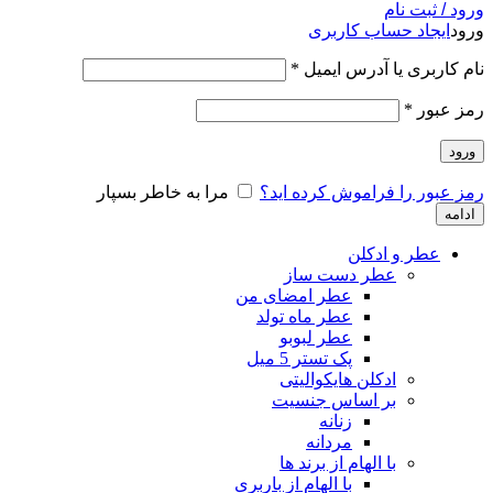
ورود / ثبت نام
ورود
ایجاد حساب کاربری
نام کاربری یا آدرس ایمیل
*
رمز عبور
*
ورود
رمز عبور را فراموش کرده اید؟
مرا به خاطر بسپار
ادامه
عطر و ادکلن
عطر دست ساز
عطر امضای من
عطر ماه تولد
عطر لبوبو
پک تستر 5 میل
ادکلن هایکوالیتی
بر اساس جنسیت
زنانه
مردانه
با الهام از برند ها
با الهام از باربری