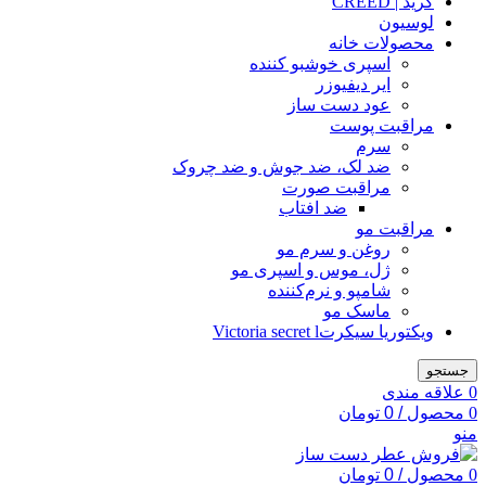
کرید | CREED
لوسیون
محصولات خانه
اسپری خوشبو کننده
ایر دیفیوزر
عود دست ساز
مراقبت پوست
سرم
ضد لک، ضد جوش و ضد چروک
مراقبت صورت
ضد افتاب
مراقبت مو
روغن و سرم مو
ژل، موس و اسپری مو
شامپو و نرم‌کننده
ماسک مو
ویکتوریا سیکرتVictoria secret l
جستجو
0
علاقه مندی
0
محصول
/
0
تومان
منو
0
محصول
/
0
تومان