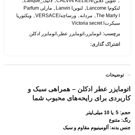
,
کلوین کلاین/CALVIN KELIEN
,
لالیک_Lalique
,
لنکومLancome I
,
لنوینLanvin I
,
مارلی Parfum
The Marly l
,
مردانه
,
ورساچه/VERSACE
,
ویکتوریا
سیکرتVictoria secret l
برچسب:
اتومایزر،اتومایزر عطر،اتومایزر ادکلن
اشتراک گذاری:
توضیحات
اتومایزر عطر ادکلن – همراهی سبک و
کاربردی برای رایحه‌های محبوب شما
حجم: 5 یا 10 میلی‌لیتر
رنگ: متنوع
جنس بدنه: آلومینیوم مقاوم و سبک