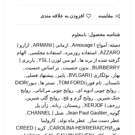
مقایسه
افزودن به علاقه مندی
شناسه محصول:
نامعلوم
دسته:
آمواج Amouage l
,
ارمانی | ARMANI
,
ازارو |
AZZARO
,
استفاده روزمره
,
استفاده مجلسی
,
الهام
گرفته شده از برند ها
,
ایو سن لورن | YSL
,
باربری |
BURBERRY
,
بدون جنسیت
,
بر اساس جنسیت
,
بهار
,
بولگاری | BVLGARI
,
پاییز
,
پیشنهاد فصلی
,
تابستان
,
تام فورد/TOM FORD
,
تستر ها
,
دیور/DIOR
,
روایح چوبی ادویه ای
,
روایح چوبی مرکباتی
,
روایح
خنک شیرین
,
روایح گرم و تلخ
,
روایح گلی شیرین
,
زرجف | XERJOF
,
زمستان
,
زنانه
,
ژآن پل
گوتیه_Jean Paul Gaultier
,
شنل | CHANNEL
,
عطر دست ساز
,
عطر ماه تولد
,
کارولینا
هررا/(CH)CAROLINA HERRERA
,
کرید | CREED