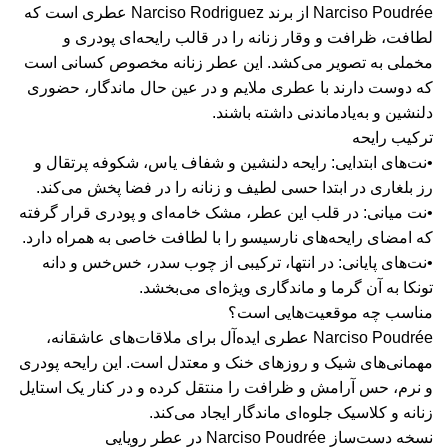
Narciso Poudrée از برند Narciso Rodriguez عطری است که
لطافت، ظرافت و وقار زنانه را در قالب رایحه‌ای پودری و
مخملی به تصویر می‌کشد. این عطر زنانه مخصوص کسانی است
که دوست دارند با عطری ملایم و در عین حال ماندگار، حضوری
دلنشین و به‌یادماندنی داشته باشند.
ترکیب رایحه
•نت‌های ابتدایی: رایحه‌ دلنشین و شفاف یاس، شکوفه پرتقال و
رز بلغاری در ابتدا حسی لطیف و زنانه را در فضا پخش می‌کند.
•نت میانی: در قلب این عطر، مشک خامه‌ای و پودری قرار گرفته
که امضای رایحه‌های نارسیسو را با لطافت خاصی به همراه دارد.
•نت‌های پایانی: در انتها، ترکیبی از چوب سدر، خس‌خس و دانه
تونکا به آن گرما و ماندگاری ویژه‌ای می‌بخشد.
مناسب چه موقعیت‌هایی است؟
Narciso Poudrée عطری ایده‌آل برای ملاقات‌های عاشقانه،
مهمانی‌های شیک و روزهای خنک و معتدل است. این رایحه پودری
و نرم، حس آرامش و ظرافت را منتقل کرده و در کنار یک استایل
زنانه و کلاسیک جلوه‌ای ماندگار ایجاد می‌کند.
نسخه دست‌ساز Narciso Poudrée در عطر رویایی