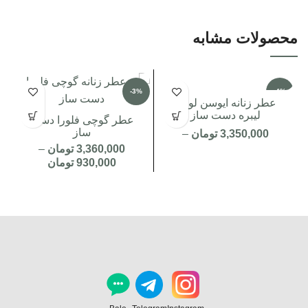
محصولات مشابه
-3%
-4%
عطر زنانه ایوسن لورن
لیبره دست ساز
عطر گوچی فلورا دست
ساز
3,350,000
تومان
–
3,360,000
تومان
–
950,000
تومان
930,000
تومان