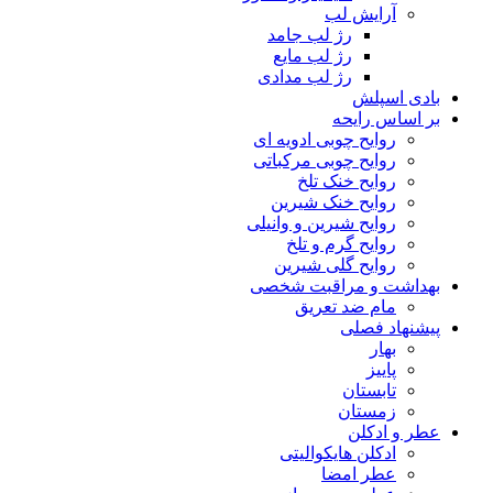
آرایش لب
رژ لب جامد
رژ لب مایع
رژ لب مدادی
بادی اسپلش
بر اساس رایحه
روایح چوبی ادویه ای
روایح چوبی مرکباتی
روایح خنک تلخ
روایح خنک شیرین
روایح شیرین و وانیلی
روایح گرم و تلخ
روایح گلی شیرین
بهداشت و مراقبت شخصی
مام ضد تعریق
پیشنهاد فصلی
بهار
پاییز
تابستان
زمستان
عطر و ادکلن
ادکلن هایکوالیتی
عطر امضا