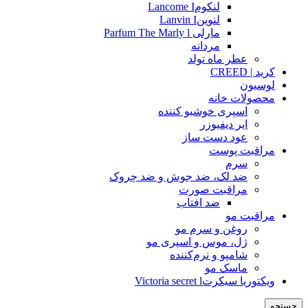
لنکومLancome I
لنوینLanvin I
مارلی Parfum The Marly l
مردانه
عطر ماه تولد
کرید | CREED
لوسیون
محصولات خانه
اسپری خوشبو کننده
ایر دیفیوزر
عود دست ساز
مراقبت پوست
سرم
ضد لک، ضد جوش و ضد چروک
مراقبت صورت
ضد افتاب
مراقبت مو
روغن و سرم مو
ژل، موس و اسپری مو
شامپو و نرم‌کننده
ماسک مو
ویکتوریا سیکرتVictoria secret l
جستجو