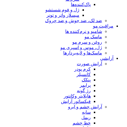
پاک‌کننده‌ها
ژل و فوم شستشو
میسلار واتر و تونر
ضد لک، ضد جوش و ضد چروک
مراقبت مو
شامپو و نرم‌کننده ها
ماسک مو
روغن و سرم مو
ژل، موس و اسپری مو
ماسک‌ها و لایه‌بردارها
آرایشی
آرایش صورت
کرم پودر
کانسیلر
پنکک
پرایمر
رژ گونه
هایلایتر وکانتور
فیکساتور آرایش
آرایش چشم و ابرو
سایه
ریمل
خط چشم