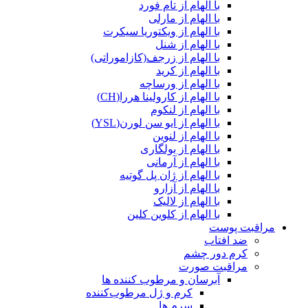
با الهام از تام فورد
با الهام از مارلی
با الهام از ویکتوریا سیکرت
با الهام از شنل
با الهام از زرجف(کازاموراتی)
با الهام از کرید
با الهام از ورساچه
با الهام از کارولینا هررا(CH)
با الهام از لنکوم
با الهام از ایو سن لورن(YSL)
با الهام از لنوین
با الهام از بولگاری
با الهام از آرمانی
با الهام از ژان پل گوتیه
با الهام از آزارو
با الهام از لالیک
با الهام از کلوین کلین
مراقبت پوست
ضد افتاب
کرم دور چشم
مراقبت صورت
آبرسان و مرطوب کننده ها
کرم و ژل مرطوب‌کننده
سرم ها