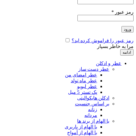
رمز عبور
*
ورود
رمز عبور را فراموش کرده اید؟
مرا به خاطر بسپار
ادامه
عطر و ادکلن
عطر دست ساز
عطر امضای من
عطر ماه تولد
عطر لبوبو
پک تستر 5 میل
ادکلن هایکوالیتی
بر اساس جنسیت
زنانه
مردانه
با الهام از برند ها
با الهام از باربری
با الهام از آمواج