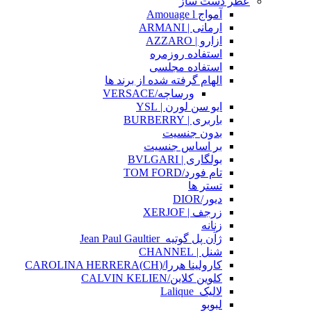
عطر دست ساز
آمواج Amouage l
ارمانی | ARMANI
ازارو | AZZARO
استفاده روزمره
استفاده مجلسی
الهام گرفته شده از برند ها
ورساچه/VERSACE
ایو سن لورن | YSL
باربری | BURBERRY
بدون جنسیت
بر اساس جنسیت
بولگاری | BVLGARI
تام فورد/TOM FORD
تستر ها
دیور/DIOR
زرجف | XERJOF
زنانه
ژآن پل گوتیه_Jean Paul Gaultier
شنل | CHANNEL
کارولینا هررا/(CH)CAROLINA HERRERA
کلوین کلاین/CALVIN KELIEN
لالیک_Lalique
لبوبو