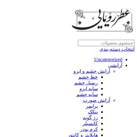
انتخاب دسته بندی
Uncategorized
آرایشی
آرایش چشم و ابرو
خط چشم
ریمیل چشم
سایه ابرو
سایه چشم
آرایش صورت
پرایمر
پنکک
رژ گونه
کانسیلر
کرم پودر
هایلایتر و کانتور