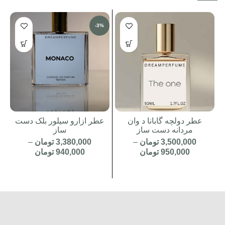
-3%
عطر دولچه گابانا د وان
عطر ازارو سیلور بلک دست
مردانه دست ساز
ساز
3,500,000
تومان
–
3,380,000
تومان
–
950,000
تومان
940,000
تومان