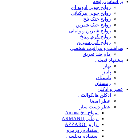
بر اساس رایحه
روایح چوبی ادویه ای
روایح چوبی مرکباتی
روایح خنک تلخ
روایح خنک شیرین
روایح شیرین و وانیلی
روایح گرم و تلخ
روایح گلی شیرین
بهداشت و مراقبت شخصی
مام ضد تعریق
پیشنهاد فصلی
بهار
پاییز
تابستان
زمستان
عطر و ادکلن
ادکلن هایکوالیتی
عطر امضا
عطر دست ساز
آمواج Amouage l
ارمانی | ARMANI
ازارو | AZZARO
استفاده روزمره
استفاده مجلسی