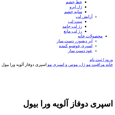
خط چشم
ژل ابرو
سایه چشم
آرایش لب
تینت لب
رژ لب جامد
رژ لب مایع
محصولات خانه
ایر دیفیوزر دست ساز
اسپری خوشبو کننده
عود دست ساز
ورود / ثبت نام
خانه
مراقبت مو
ژل، موس و اسپری مو
اسپری دوفاز آلویه ورا بیول
بزرگنمایی تصویر
اسپری دوفاز آلویه ورا بیول