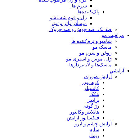
سرم ها
پاک‌کننده‌ها
ژل و فوم شستشو
میسلار واتر و تونر
ضد لک، ضد جوش و ضد چروک
مراقبت مو
شامپو و نرم‌کننده ها
ماسک مو
روغن و سرم مو
ژل، موس و اسپری مو
ماسک‌ها و لایه‌بردارها
آرایشی
آرایش صورت
کرم پودر
کانسیلر
پنکک
پرایمر
رژ گونه
هایلایتر وکانتور
فیکساتور آرایش
آرایش چشم و ابرو
سایه
ریمل