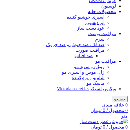
کرید | CREED
لوسیون
محصولات خانه
اسپری خوشبو کننده
ایر دیفیوزر
عود دست ساز
مراقبت پوست
سرم
ضد لک، ضد جوش و ضد چروک
مراقبت صورت
ضد افتاب
مراقبت مو
روغن و سرم مو
ژل، موس و اسپری مو
شامپو و نرم‌کننده
ماسک مو
ویکتوریا سیکرتVictoria secret l
جستجو
0
علاقه مندی
0
محصول
/
0
تومان
منو
0
محصول
/
0
تومان