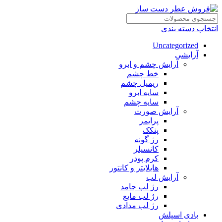
انتخاب دسته بندی
Uncategorized
آرایشی
آرایش چشم و ابرو
خط چشم
ریمیل چشم
سایه ابرو
سایه چشم
آرایش صورت
پرایمر
پنکک
رژ گونه
کانسیلر
کرم پودر
هایلایتر و کانتور
آرایش لب
رژ لب جامد
رژ لب مایع
رژ لب مدادی
بادی اسپلش