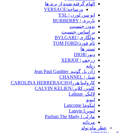
الهام گرفته شده از برند ها
ورساچه/VERSACE
ایو سن لورن | YSL
باربری | BURBERRY
بدون جنسیت
بر اساس جنسیت
بولگاری | BVLGARI
تام فورد/TOM FORD
تستر ها
دیور/DIOR
زرجف | XERJOF
زنانه
ژآن پل گوتیه_Jean Paul Gaultier
شنل | CHANNEL
کارولینا هررا/(CH)CAROLINA HERRERA
کلوین کلاین/CALVIN KELIEN
لالیک_Lalique
لبوبو
لنکومLancome I
لنوینLanvin I
مارلی Parfum The Marly l
مردانه
عطر ماه تولد