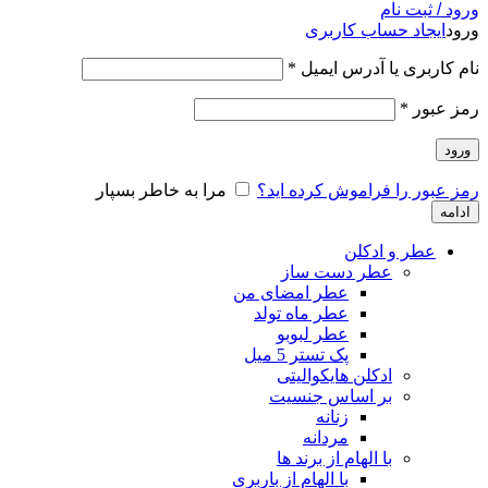
ورود / ثبت نام
ورود
ایجاد حساب کاربری
نام کاربری یا آدرس ایمیل
*
رمز عبور
*
ورود
رمز عبور را فراموش کرده اید؟
مرا به خاطر بسپار
ادامه
عطر و ادکلن
عطر دست ساز
عطر امضای من
عطر ماه تولد
عطر لبوبو
پک تستر 5 میل
ادکلن هایکوالیتی
بر اساس جنسیت
زنانه
مردانه
با الهام از برند ها
با الهام از باربری