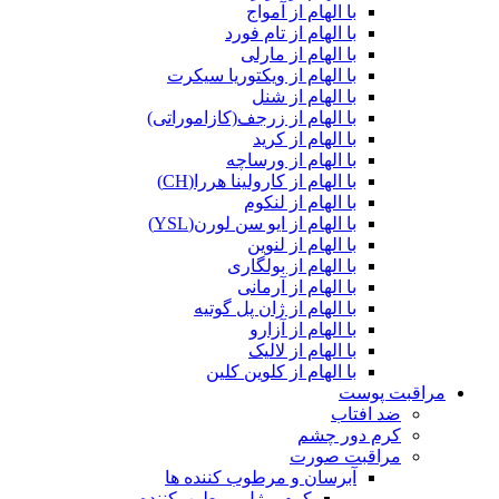
با الهام از آمواج
با الهام از تام فورد
با الهام از مارلی
با الهام از ویکتوریا سیکرت
با الهام از شنل
با الهام از زرجف(کازاموراتی)
با الهام از کرید
با الهام از ورساچه
با الهام از کارولینا هررا(CH)
با الهام از لنکوم
با الهام از ایو سن لورن(YSL)
با الهام از لنوین
با الهام از بولگاری
با الهام از آرمانی
با الهام از ژان پل گوتیه
با الهام از آزارو
با الهام از لالیک
با الهام از کلوین کلین
مراقبت پوست
ضد افتاب
کرم دور چشم
مراقبت صورت
آبرسان و مرطوب کننده ها
کرم و ژل مرطوب‌کننده