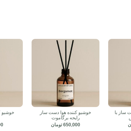
 ساز با
خوشبو کننده هوا دست ساز
خوشبو ک
س
رایحه برگاموت
ن
650,000
تومان
00