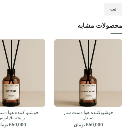
محصولات مشابه
خوشبوکننده هوا دست ساز
خوشبو کننده هوا دست
صندل
رایحه اقیانو
650,000
تومان
650,000
توما