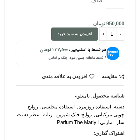
صاف
950,000
تومان
افزودن به سبد خرید
هر قسط با اسنپ‌پی:
237,500
تومان
۴ قسط ماهانه. بدون سود، چک و ضامن.
مقایسه
افزودن به علاقه مندی
شناسه محصول:
نامعلوم
دسته:
استفاده روزمره
,
استفاده مجلسی
,
روایح
چوبی مرکباتی
,
روایح خنک شیرین
,
زنانه
,
عطر دست
ساز
,
مارلی Parfum The Marly l
اشتراک گذاری: