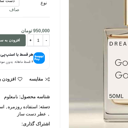
نوع
صاف
950,000
تومان
افزودن به سب
هر قسط با اسنپ‌پی
۴ قسط ماهانه. بدون سود، چک و ضامن.
مقایسه
افزودن ب
شناسه محصول:
نامعلوم
دسته:
استفاده روزمره
,
اس
,
عطر دست ساز
اشتراک گذاری: