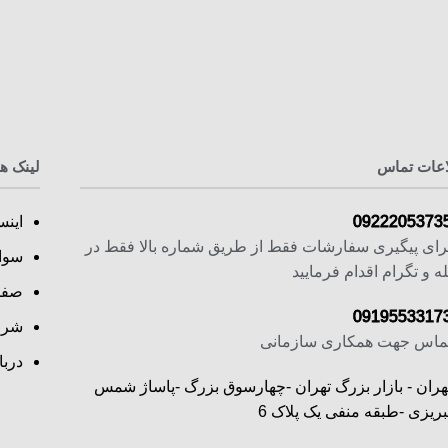
اعات تماس
لینک ه
0922205373
اینس
رای پیگیری سفارشات فقط از طریق شماره بالا فقط در
سوا
له و تگرام اقدام فرمایید
صفح
0919553317
شرا
ماس جهت همکاری سازمانی
دربا
هران - بازار بزرگ تهران -چهارسوق بزرگ -پاساژ شمس
بریزی -طبقه منفی یک پلاک 6