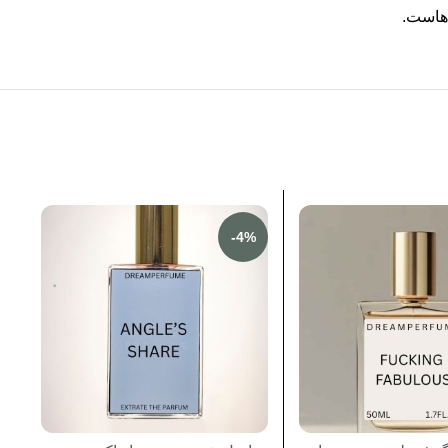
‌هاست.
-4%