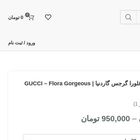
0
0
تومان
ورود / ثبت نام
عطر دست ساز گوچی فلورا گرجس گاردنیا | GUCCI – Flora Gorgeous
ر
1
)
–
950,000
تومان