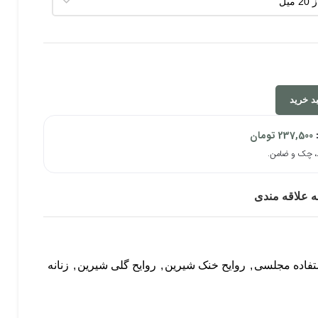
د خرید
:
237,500
تومان
ه علاقه مندی
تفاده مجلسی
,
روایح خنک شیرین
,
روایح گلی شیرین
,
زنانه