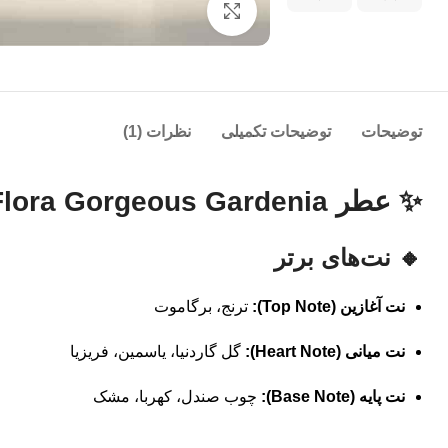
بزرگنمایی تصویر
توضیحات
توضیحات تکمیلی
نظرات (1)
✨ عطر Gucci Flora Gorgeous Gardenia – گوچی فلورا گرجس گاردنیا
🔸 نت‌های برتر
نت آغازین (Top Note):
ترنج، برگاموت
نت میانی (Heart Note):
گل گاردنیا، یاسمین، فریزیا
نت پایه (Base Note):
چوب صندل، کهربا، مشک