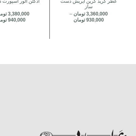
عطر کرید گرین ایریش دست
ادکلن الور اسپورت
ساز
3,360,000
تومان
–
3,380,000
توم
930,000
تومان
940,000
توم