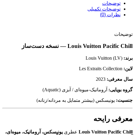
توضیحات
توضیحات تکمیلی
نظرات (0)
توضیحات
Louis Vuitton Pacific Chill — نسخه دست‌ساز
برند:
Louis Vuitton (LV)
لاین:
Les Extraits Collection
سال معرفی:
2023
گروه بویایی:
آروماتیک-میوه‌ای / آبزی (Aquatic)
جنسیت:
یونیسکس (بیشتر متمایل به مردانه/زنانه)
معرفی رایحه
Louis Vuitton Pacific Chill
عطری
یونیسکس، آروماتیک، میوه‌ای،