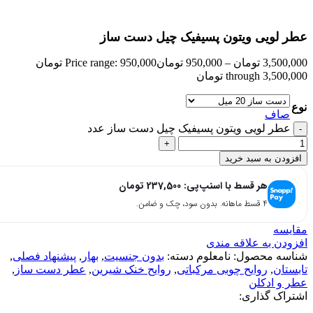
بزرگنمایی تصویر
عطر لویی ویتون پسیفیک چیل دست ساز
3,500,000
تومان
–
950,000
تومان
Price range: 950,000 تومان
through 3,500,000 تومان
نوع
صاف
عطر لویی ویتون پسیفیک چیل دست ساز عدد
افزودن به سبد خرید
هر قسط با اسنپ‌پی:
237,500
تومان
۴ قسط ماهانه. بدون سود، چک و ضامن.
مقایسه
افزودن به علاقه مندی
شناسه محصول:
نامعلوم
دسته:
بدون جنسیت
,
بهار
,
پیشنهاد فصلی
,
تابستان
,
روایح چوبی مرکباتی
,
روایح خنک شیرین
,
عطر دست ساز
,
عطر و ادکلن
اشتراک گذاری: