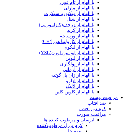
با الهام از تام فورد
با الهام از مارلی
با الهام از ویکتوریا سیکرت
با الهام از شنل
با الهام از زرجف(کازاموراتی)
با الهام از کرید
با الهام از ورساچه
با الهام از کارولینا هررا(CH)
با الهام از لنکوم
با الهام از ایو سن لورن(YSL)
با الهام از لنوین
با الهام از بولگاری
با الهام از آرمانی
با الهام از ژان پل گوتیه
با الهام از آزارو
با الهام از لالیک
با الهام از کلوین کلین
مراقبت پوست
ضد افتاب
کرم دور چشم
مراقبت صورت
آبرسان و مرطوب کننده ها
کرم و ژل مرطوب‌کننده
سرم ها