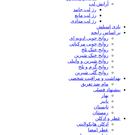
آرایش لب
رژ لب جامد
رژ لب مایع
رژ لب مدادی
بادی اسپلش
بر اساس رایحه
روایح چوبی ادویه ای
روایح چوبی مرکباتی
روایح خنک تلخ
روایح خنک شیرین
روایح شیرین و وانیلی
روایح گرم و تلخ
روایح گلی شیرین
بهداشت و مراقبت شخصی
مام ضد تعریق
پیشنهاد فصلی
بهار
پاییز
تابستان
زمستان
عطر و ادکلن
ادکلن هایکوالیتی
عطر امضا