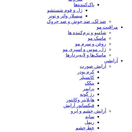
پاک‌کننده‌ها
ژل و فوم شستشو
میسلار واتر و تونر
ضد لک، ضد جوش و ضد چروک
مراقبت مو
شامپو و نرم‌کننده ها
ماسک مو
روغن و سرم مو
ژل، موس و اسپری مو
ماسک‌ها و لایه‌بردارها
آرایشی
آرایش صورت
کرم پودر
کانسیلر
پنکک
پرایمر
رژ گونه
هایلایتر وکانتور
فیکساتور آرایش
آرایش چشم و ابرو
سایه
ریمل
خط چشم