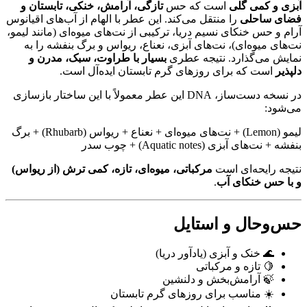
آبزی و کمی گلی
است که حس
تازگی، آرامش، خنکی، تابستان و
فضای ساحلی
را منتقل می‌کند. این عطر با الهام از آب‌های اقیانوس
آرام و حس خنکای نسیم دریا، ترکیبی از نت‌های میوه‌ای (مانند لیمو،
نت‌های میوه‌ای)، نت‌های آبزی، نعناع، ریواس و برگ بنفشه را به
نمایش می‌گذارد. نتیجه عطری
بسیار با طراوت، سبک، مدرن و
دلپذیر
است که برای روزهای گرم تابستان ایده‌آل است.
در نسخه دست‌ساز، DNA این عطر معمولاً با این ساختار بازسازی
می‌شود:
لیمو (Lemon) + نت‌های میوه‌ای + نعناع + ریواس (Rhubarb) + برگ
بنفشه + نت‌های آبزی (Aquatic notes) + چوب سدر
نتیجه رایحه‌ای است
مرکباتی، میوه‌ای، تازه، کمی ترش (از ریواس)
و با حس خنکای آب
.
حس‌وحال و استایل
🌊 خنک و آبزی (یادآور دریا)
🍋 تازه و مرکباتی
🍃 آرامش‌بخش و دلنشین
☀️ مناسب برای روزهای گرم تابستان