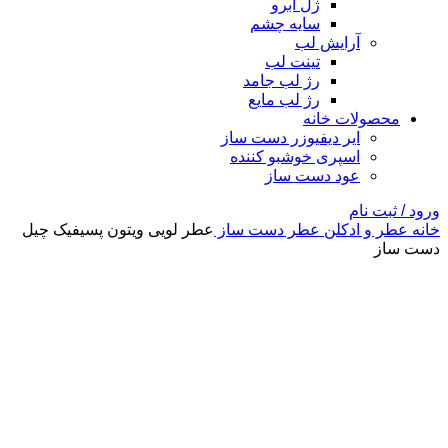
ژل ابرو
سایه چشم
آرایش لب
تینت لب
رژ لب جامد
رژ لب مایع
محصولات خانه
ایر دیفیوزر دست ساز
اسپری خوشبو کننده
عود دست ساز
ورود / ثبت نام
خانه
عطر و ادکلن
عطر دست ساز
عطر لویی ویتون پسیفیک چیل
دست ساز