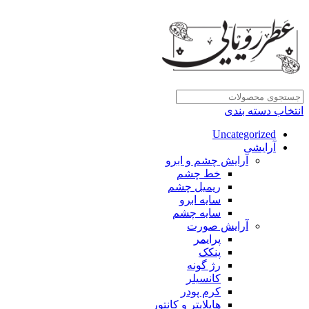
انتخاب دسته بندی
Uncategorized
آرایشی
آرایش چشم و ابرو
خط چشم
ریمیل چشم
سایه ابرو
سایه چشم
آرایش صورت
پرایمر
پنکک
رژ گونه
کانسیلر
کرم پودر
هایلایتر و کانتور