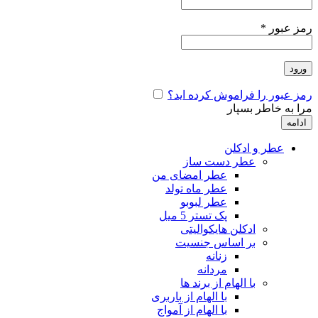
رمز عبور
*
ورود
رمز عبور را فراموش کرده اید؟
مرا به خاطر بسپار
ادامه
عطر و ادکلن
عطر دست ساز
عطر امضای من
عطر ماه تولد
عطر لبوبو
پک تستر 5 میل
ادکلن هایکوالیتی
بر اساس جنسیت
زنانه
مردانه
با الهام از برند ها
با الهام از باربری
با الهام از آمواج