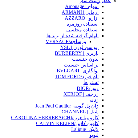
عطر دست ساز
آمواج Amouage l
ارمانی | ARMANI
ازارو | AZZARO
استفاده روزمره
استفاده مجلسی
الهام گرفته شده از برند ها
ورساچه/VERSACE
ایو سن لورن | YSL
باربری | BURBERRY
بدون جنسیت
بر اساس جنسیت
بولگاری | BVLGARI
تام فورد/TOM FORD
تستر ها
دیور/DIOR
زرجف | XERJOF
زنانه
ژآن پل گوتیه_Jean Paul Gaultier
شنل | CHANNEL
کارولینا هررا/(CH)CAROLINA HERRERA
کلوین کلاین/CALVIN KELIEN
لالیک_Lalique
لبوبو