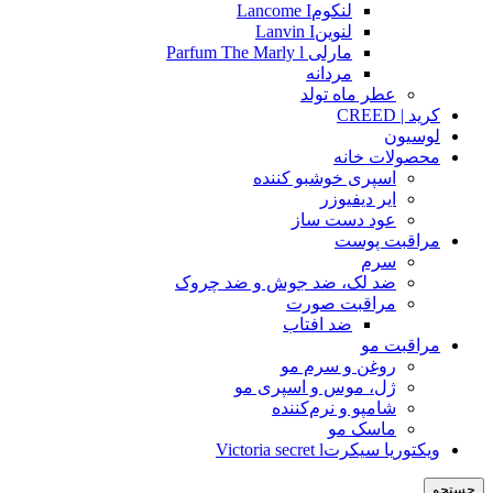
لنکومLancome I
لنوینLanvin I
مارلی Parfum The Marly l
مردانه
عطر ماه تولد
کرید | CREED
لوسیون
محصولات خانه
اسپری خوشبو کننده
ایر دیفیوزر
عود دست ساز
مراقبت پوست
سرم
ضد لک، ضد جوش و ضد چروک
مراقبت صورت
ضد افتاب
مراقبت مو
روغن و سرم مو
ژل، موس و اسپری مو
شامپو و نرم‌کننده
ماسک مو
ویکتوریا سیکرتVictoria secret l
جستجو