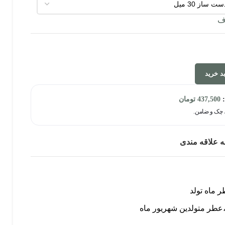
ف
د خرید
:
437,500
تومان
ه علاقه مندی
 ماه تولد
عطر متولدین شهریور ماه