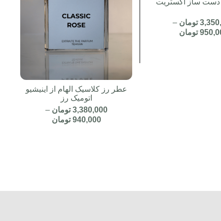
 دست ساز اکستریت
3,350
تومان
–
950,0
تومان
عطر رز کلاسیک الهام از اینیشیو
اتومیک رز
3,380,000
تومان
–
940,000
تومان