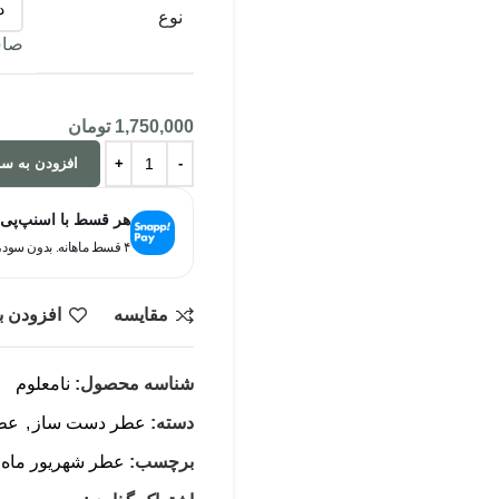
نوع
صا
1,750,000
تومان
افزودن به سب
هر قسط با اسنپ‌پی
۴ قسط ماهانه. بدون سود، چک و ضامن.
مقایسه
افزودن ب
شناسه محصول:
نامعلوم
دسته:
عطر دست ساز
,
عطر
برچسب:
عطر شهریور ماه،