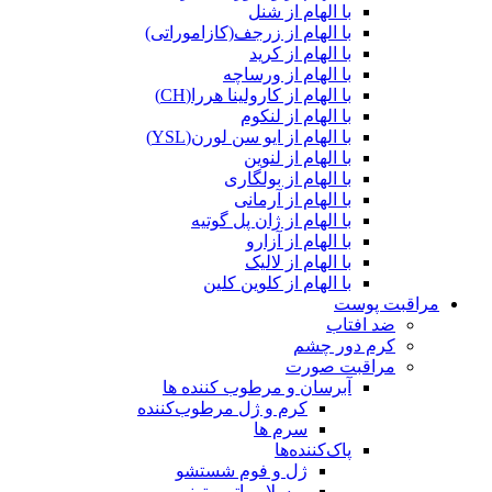
با الهام از شنل
با الهام از زرجف(کازاموراتی)
با الهام از کرید
با الهام از ورساچه
با الهام از کارولینا هررا(CH)
با الهام از لنکوم
با الهام از ایو سن لورن(YSL)
با الهام از لنوین
با الهام از بولگاری
با الهام از آرمانی
با الهام از ژان پل گوتیه
با الهام از آزارو
با الهام از لالیک
با الهام از کلوین کلین
مراقبت پوست
ضد افتاب
کرم دور چشم
مراقبت صورت
آبرسان و مرطوب کننده ها
کرم و ژل مرطوب‌کننده
سرم ها
پاک‌کننده‌ها
ژل و فوم شستشو
میسلار واتر و تونر