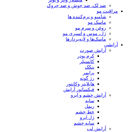
ضد لک، ضد جوش و ضد چروک
مراقبت مو
شامپو و نرم‌کننده ها
ماسک مو
روغن و سرم مو
ژل، موس و اسپری مو
ماسک‌ها و لایه‌بردارها
آرایشی
آرایش صورت
کرم پودر
کانسیلر
پنکک
پرایمر
رژ گونه
هایلایتر وکانتور
فیکساتور آرایش
آرایش چشم و ابرو
سایه
ریمل
خط چشم
ژل ابرو
سایه چشم
آرایش لب