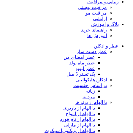
زیبایی و مراقبت
مراقبت پوستی
مراقبت مو
ارایشی
بلاگ و اموزش
راهنمای خرید
آموزش ها
عطر و ادکلن
عطر دست ساز
عطر امضای من
عطر ماه تولد
عطر لبوبو
پک تستر 5 میل
ادکلن هایکوالیتی
بر اساس جنسیت
زنانه
مردانه
با الهام از برند ها
با الهام از باربری
با الهام از آمواج
با الهام از تام فورد
با الهام از مارلی
با الهام از ویکتوریا سیکرت