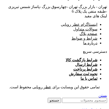
تهران - بازار بزرگ تهران -چهارسوق بزرگ -پاساژ شمس تبریزی
-طبقه منفی یک پلاک 6
لینک های مفید
اینستاگرام عطر رویایی
سوالات متداول
صفحه بلاگ
شرایط و ضوابط
درباره ما
دسترسی سریع
شرایط بازگشت کالا
شرایط ارسال
شرایط پرداخت
نحوه ثبت سفارش
تماس با ما
تمامی حقوق این وبسایت برای
عطر رویایی
محفوظ است.
بستن
جستجو