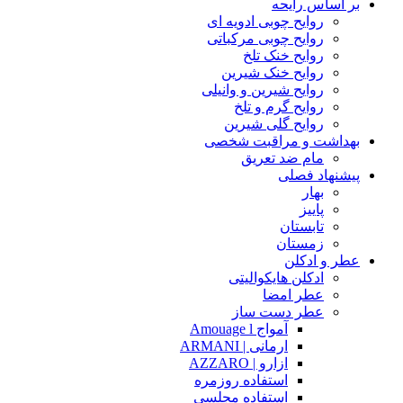
بر اساس رایحه
روایح چوبی ادویه ای
روایح چوبی مرکباتی
روایح خنک تلخ
روایح خنک شیرین
روایح شیرین و وانیلی
روایح گرم و تلخ
روایح گلی شیرین
بهداشت و مراقبت شخصی
مام ضد تعریق
پیشنهاد فصلی
بهار
پاییز
تابستان
زمستان
عطر و ادکلن
ادکلن هایکوالیتی
عطر امضا
عطر دست ساز
آمواج Amouage l
ارمانی | ARMANI
ازارو | AZZARO
استفاده روزمره
استفاده مجلسی