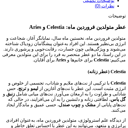
توضیحات تکمیلی
نظرات (0)
توضیحات
عطر متولدین فروردین ماه: Celestia و Aries
متولدین فروردین ماه، نخستین ماه سال، نمایانگر آغاز، شجاعت و
انرژی بی‌نظیر هستند. این افراد به‌عنوان پیشگامان زودیاک شناخته
می‌شوند و ویژگی‌هایی چون جسارت، رقابت‌جویی و پرشوری دارند.
در این راستا، ما دو عطر منحصر به فرد را برای این متولدین معرفی
می‌کنیم:
Celestia
برای خانم‌ها و
Aries
برای آقایان.
Celestia (عطر زنانه)
Celestia
با ترکیبی از نت‌های ملایم و شاداب، تجسمی از خلوص و
انرژی مثبت است. این عطر با نت‌های آغازین از
لیمو
و
ترنج
، حس
شادابی و طراوت را به ارمغان می‌آورد. نت‌های میانی شامل
زنبق
و
گل یاس
، لطافتی زنانه و دلنشین را به آن می‌افزایند، در حالی که
نت‌های پایانی از
مشک
و
چوب صندل
، حسی عمیق و ماندگار ایجاد
می‌کنند.
از دیدگاه علم استرولوژی، متولدین فروردین ماه، به‌عنوان افرادی
پرانرژی و متعهد، می‌توانند به این عطر با احساس تعلق خاطر و