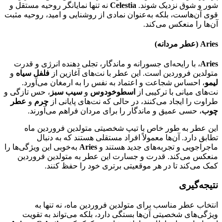
شور و شوق نزدیک شوند.
Celestia
نه تنها نمایانگر روحیه مستقل و
قوی آن‌هاست، بلکه به‌عنوان نمادی از روشنایی و امید، روحیه مثبت
آن‌ها را منعکس می‌کند.
Aries (عطر مردانه)
Aries
، با رایحه‌ای جسورانه و ماندگار، تجلی دهنده انرژی و قدرت
متولدین فروردین است. این عطر با نت‌های آغازین از
فلفل سیاه
و
لیمو
، احساس شجاعت و اعتماد به نفس را به ارمغان می‌آورد.
نت‌های میانی با ترکیبی از
اسطوخودوس
و
سیب سبز
، حس تازگی و
طراوت را ایجاد می‌کنند، در حالی که نت‌های پایانی از
چرم
و
عطر
چوب
، حسی عمیق و ماندگار را برای مردان فراهم می‌آورند.
این عطر به طور خاص با تیپ شخصیتی متولدین فروردین ماه
تطابق دارد. آن‌ها معمولاً افراد مستقلی هستند که به دنبال
ماجراجویی و تجربه‌های جدید هستند و
Aries
به‌خوبی این ویژگی‌ها را
منعکس می‌کند. قدرت و جسارت این عطر به متولدین فروردین
کمک می‌کند تا در هر موقعیتی برتری خود را حفظ کنند.
نتیجه‌گیری
انتخاب عطر مناسب برای متولدین فروردین ماه، نه تنها به
ویژگی‌های شخصیتی آن‌ها بستگی دارد، بلکه می‌تواند به تقویت