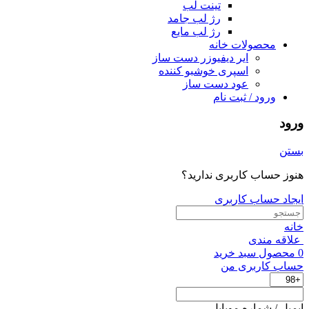
تینت لب
رژ لب جامد
رژ لب مایع
محصولات خانه
ایر دیفیوزر دست ساز
اسپری خوشبو کننده
عود دست ساز
ورود / ثبت نام
ورود
بستن
هنوز حساب کاربری ندارید؟
ایجاد حساب کاربری
خانه
علاقه مندی
0
محصول
سبد خرید
حساب کاربری من
ایمیل / شماره موبایل