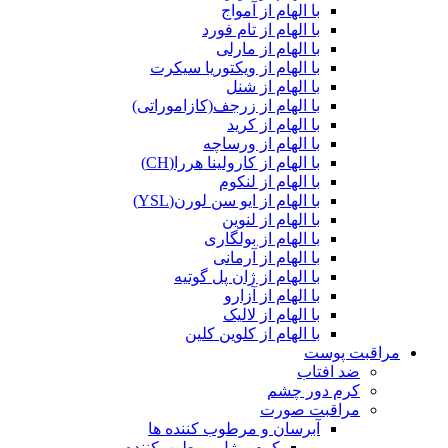
با الهام از آمواج
با الهام از تام فورد
با الهام از مارلی
با الهام از ویکتوریا سیکرت
با الهام از شنل
با الهام از زرجف(کازاموراتی)
با الهام از کرید
با الهام از ورساچه
با الهام از کارولینا هررا(CH)
با الهام از لنکوم
با الهام از ایو سن لورن(YSL)
با الهام از لنوین
با الهام از بولگاری
با الهام از آرمانی
با الهام از ژان پل گوتیه
با الهام از آزارو
با الهام از لالیک
با الهام از کلوین کلین
مراقبت پوست
ضد افتاب
کرم دور چشم
مراقبت صورت
آبرسان و مرطوب کننده ها
کرم و ژل مرطوب‌کننده