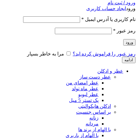
ورود / ثبت نام
ورود
ایجاد حساب کاربری
نام کاربری یا آدرس ایمیل
*
رمز عبور
*
ورود
رمز عبور را فراموش کرده اید؟
مرا به خاطر بسپار
ادامه
عطر و ادکلن
عطر دست ساز
عطر امضای من
عطر ماه تولد
عطر لبوبو
پک تستر 5 میل
ادکلن هایکوالیتی
بر اساس جنسیت
زنانه
مردانه
با الهام از برند ها
با الهام از باربری