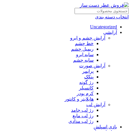
انتخاب دسته بندی
Uncategorized
آرایشی
آرایش چشم و ابرو
خط چشم
ریمیل چشم
سایه ابرو
سایه چشم
آرایش صورت
پرایمر
پنکک
رژ گونه
کانسیلر
کرم پودر
هایلایتر و کانتور
آرایش لب
رژ لب جامد
رژ لب مایع
رژ لب مدادی
بادی اسپلش