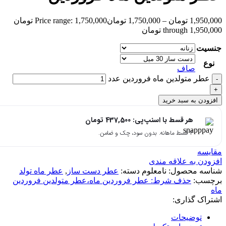
1,950,000
تومان
–
1,750,000
تومان
Price range: 1,750,000 تومان
through 1,950,000 تومان
جنسیت
نوع
صاف
عطر متولدین ماه فروردین عدد
افزودن به سبد خرید
هر قسط با اسنپ‌پی:
437,500
تومان
۴ قسط ماهانه. بدون سود، چک و ضامن.
مقایسه
افزودن به علاقه مندی
شناسه محصول:
نامعلوم
دسته:
عطر دست ساز
,
عطر ماه تولد
برچسب:
حذف شرط: عطر فروردین ماه،عطر متولدین فروردین
ماه
اشتراک گذاری:
توضیحات