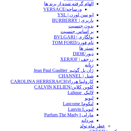
الهام گرفته شده از برند ها
ورساچه/VERSACE
ایو سن لورن | YSL
باربری | BURBERRY
بدون جنسیت
بر اساس جنسیت
بولگاری | BVLGARI
تام فورد/TOM FORD
تستر ها
دیور/DIOR
زرجف | XERJOF
زنانه
ژآن پل گوتیه_Jean Paul Gaultier
شنل | CHANNEL
کارولینا هررا/(CH)CAROLINA HERRERA
کلوین کلاین/CALVIN KELIEN
لالیک_Lalique
لبوبو
لنکومLancome I
لنوینLanvin I
مارلی Parfum The Marly l
مردانه
عطر ماه تولد