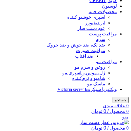
کرید | CREED
لوسیون
محصولات خانه
اسپری خوشبو کننده
ایر دیفیوزر
عود دست ساز
مراقبت پوست
سرم
ضد لک، ضد جوش و ضد چروک
مراقبت صورت
ضد افتاب
مراقبت مو
روغن و سرم مو
ژل، موس و اسپری مو
شامپو و نرم‌کننده
ماسک مو
ویکتوریا سیکرتVictoria secret l
جستجو
0
علاقه مندی
0
محصول
/
0
تومان
منو
0
محصول
/
0
تومان