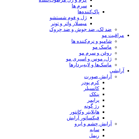
سرم ها
پاک‌کننده‌ها
ژل و فوم شستشو
میسلار واتر و تونر
ضد لک، ضد جوش و ضد چروک
مراقبت مو
شامپو و نرم‌کننده ها
ماسک مو
روغن و سرم مو
ژل، موس و اسپری مو
ماسک‌ها و لایه‌بردارها
آرایشی
آرایش صورت
کرم پودر
کانسیلر
پنکک
پرایمر
رژ گونه
هایلایتر وکانتور
فیکساتور آرایش
آرایش چشم و ابرو
سایه
ریمل