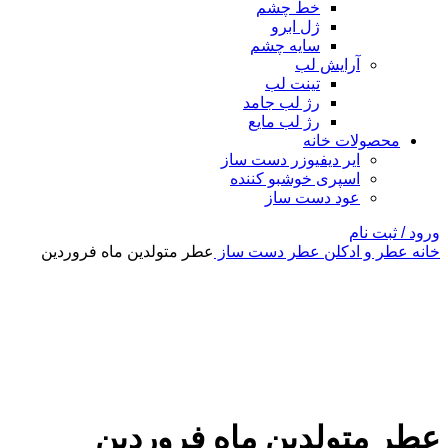
خط چشم
ژل ابرو
سایه چشم
آرایش لب
تینت لب
رژ لب جامد
رژ لب مایع
محصولات خانه
ایر دیفیوزر دست ساز
اسپری خوشبو کننده
عود دست ساز
ورود / ثبت نام
خانه
عطر و ادکلن
عطر دست ساز
عطر متولدین ماه فروردین
بزرگنمایی تصویر
عطر متولدین ماه فروردین