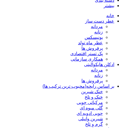
دسته بندی
بیشتر
خانه
عطر دست ساز
مردانه
زنانه
یونیسکس
عطر ماه تولد
پرفروش ها
پک تستر اقتصادی
همکاری سازمانی
ادکلن هایکوالیتی
مردانه
زنانه
پرفروش ها
بر اساس رایحه(محبوب ترین ترکیب ها)
خنک شیرین
خنک و تلخ
مرکباتی چوبی
گلی میوه ای
چوبی ادویه ای
شیرین وانیلی
گرم و تلخ