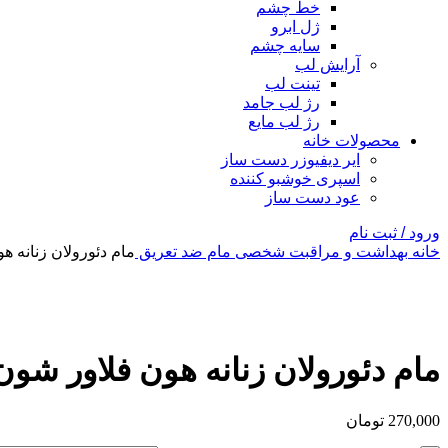
خط چشم
ژل ابرو
سایه چشم
آرایش لب
تینت لب
رژ لب جامد
رژ لب مایع
محصولات خانه
ایر دیفیوزر دست ساز
اسپری خوشبو کننده
عود دست ساز
ورود / ثبت نام
خانه
بهداشت و مراقبت شخصی
مام ضد تعریق
مام دئورولان زنانه ه
بزرگنمایی تصویر
مام دئورولان زنانه هون فلاور شون
270,000
تومان