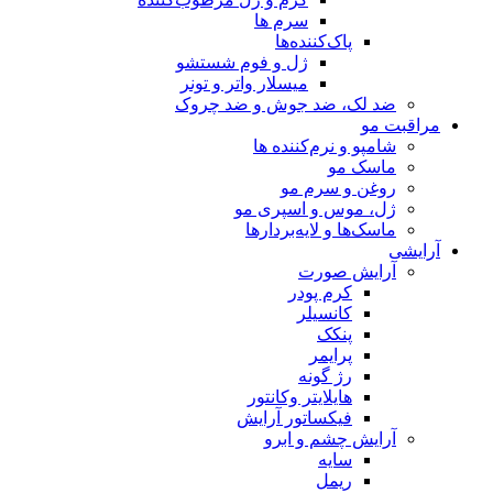
سرم ها
پاک‌کننده‌ها
ژل و فوم شستشو
میسلار واتر و تونر
ضد لک، ضد جوش و ضد چروک
مراقبت مو
شامپو و نرم‌کننده ها
ماسک مو
روغن و سرم مو
ژل، موس و اسپری مو
ماسک‌ها و لایه‌بردارها
آرایشی
آرایش صورت
کرم پودر
کانسیلر
پنکک
پرایمر
رژ گونه
هایلایتر وکانتور
فیکساتور آرایش
آرایش چشم و ابرو
سایه
ریمل