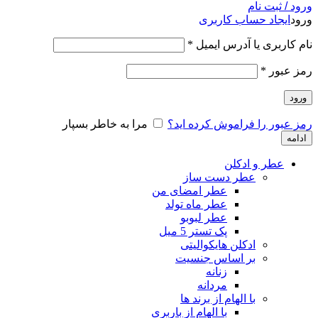
ورود / ثبت نام
ورود
ایجاد حساب کاربری
نام کاربری یا آدرس ایمیل
*
رمز عبور
*
ورود
رمز عبور را فراموش کرده اید؟
مرا به خاطر بسپار
ادامه
عطر و ادکلن
عطر دست ساز
عطر امضای من
عطر ماه تولد
عطر لبوبو
پک تستر 5 میل
ادکلن هایکوالیتی
بر اساس جنسیت
زنانه
مردانه
با الهام از برند ها
با الهام از باربری