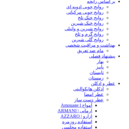
بر اساس رایحه
روایح چوبی ادویه ای
روایح چوبی مرکباتی
روایح خنک تلخ
روایح خنک شیرین
روایح شیرین و وانیلی
روایح گرم و تلخ
روایح گلی شیرین
بهداشت و مراقبت شخصی
مام ضد تعریق
پیشنهاد فصلی
بهار
پاییز
تابستان
زمستان
عطر و ادکلن
ادکلن هایکوالیتی
عطر امضا
عطر دست ساز
آمواج Amouage l
ارمانی | ARMANI
ازارو | AZZARO
استفاده روزمره
استفاده مجلسی