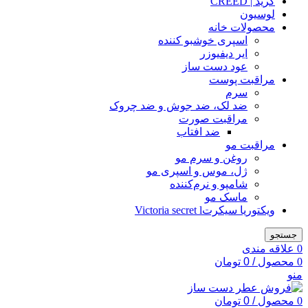
کرید | CREED
لوسیون
محصولات خانه
اسپری خوشبو کننده
ایر دیفیوزر
عود دست ساز
مراقبت پوست
سرم
ضد لک، ضد جوش و ضد چروک
مراقبت صورت
ضد افتاب
مراقبت مو
روغن و سرم مو
ژل، موس و اسپری مو
شامپو و نرم‌کننده
ماسک مو
ویکتوریا سیکرتVictoria secret l
جستجو
0
علاقه مندی
0
محصول
/
0
تومان
منو
0
محصول
/
0
تومان