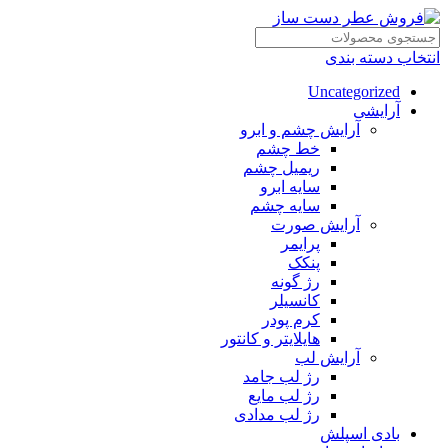
انتخاب دسته بندی
Uncategorized
آرایشی
آرایش چشم و ابرو
خط چشم
ریمیل چشم
سایه ابرو
سایه چشم
آرایش صورت
پرایمر
پنکک
رژ گونه
کانسیلر
کرم پودر
هایلایتر و کانتور
آرایش لب
رژ لب جامد
رژ لب مایع
رژ لب مدادی
بادی اسپلش