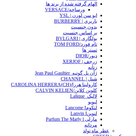
الهام گرفته شده از برند ها
ورساچه/VERSACE
ایو سن لورن | YSL
باربری | BURBERRY
بدون جنسیت
بر اساس جنسیت
بولگاری | BVLGARI
تام فورد/TOM FORD
تستر ها
دیور/DIOR
زرجف | XERJOF
زنانه
ژآن پل گوتیه_Jean Paul Gaultier
شنل | CHANNEL
کارولینا هررا/(CH)CAROLINA HERRERA
کلوین کلاین/CALVIN KELIEN
لالیک_Lalique
لبوبو
لنکومLancome I
لنوینLanvin I
مارلی Parfum The Marly l
مردانه
عطر ماه تولد