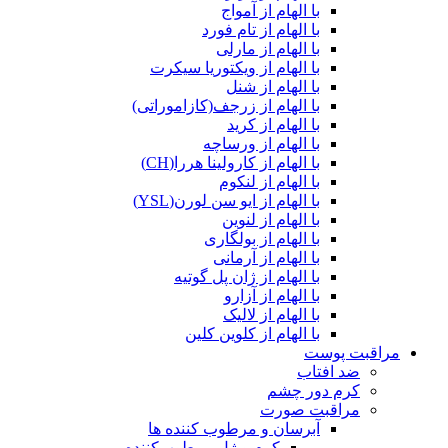
با الهام از آمواج
با الهام از تام فورد
با الهام از مارلی
با الهام از ویکتوریا سیکرت
با الهام از شنل
با الهام از زرجف(کازاموراتی)
با الهام از کرید
با الهام از ورساچه
با الهام از کارولینا هررا(CH)
با الهام از لنکوم
با الهام از ایو سن لورن(YSL)
با الهام از لنوین
با الهام از بولگاری
با الهام از آرمانی
با الهام از ژان پل گوتیه
با الهام از آزارو
با الهام از لالیک
با الهام از کلوین کلین
مراقبت پوست
ضد افتاب
کرم دور چشم
مراقبت صورت
آبرسان و مرطوب کننده ها
کرم و ژل مرطوب‌کننده