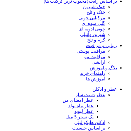
بر اساس رایحه(محبوب ترین ترکیب ها)
خنک شیرین
خنک و تلخ
مرکباتی چوبی
گلی میوه ای
چوبی ادویه ای
شیرین وانیلی
گرم و تلخ
زیبایی و مراقبت
مراقبت پوستی
مراقبت مو
ارایشی
بلاگ و اموزش
راهنمای خرید
آموزش ها
عطر و ادکلن
عطر دست ساز
عطر امضای من
عطر ماه تولد
عطر لبوبو
پک تستر 5 میل
ادکلن هایکوالیتی
بر اساس جنسیت