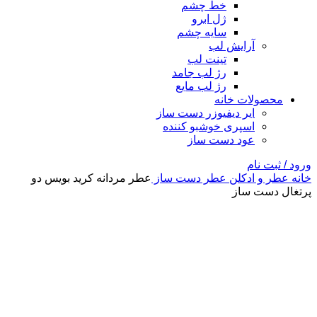
خط چشم
ژل ابرو
سایه چشم
آرایش لب
تینت لب
رژ لب جامد
رژ لب مایع
محصولات خانه
ایر دیفیوزر دست ساز
اسپری خوشبو کننده
عود دست ساز
ورود / ثبت نام
خانه
عطر و ادکلن
عطر دست ساز
عطر مردانه کرید بویس دو
پرتغال دست ساز
-3%