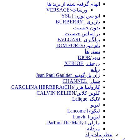
الهام گرفته شده از برند ها
ورساچه/VERSACE
ایو سن لورن | YSL
باربری | BURBERRY
بدون جنسیت
بر اساس جنسیت
بولگاری | BVLGARI
تام فورد/TOM FORD
تستر ها
دیور/DIOR
زرجف | XERJOF
زنانه
ژآن پل گوتیه_Jean Paul Gaultier
شنل | CHANNEL
کارولینا هررا/(CH)CAROLINA HERRERA
کلوین کلاین/CALVIN KELIEN
لالیک_Lalique
لبوبو
لنکومLancome I
لنوینLanvin I
مارلی Parfum The Marly l
مردانه
عطر ماه تولد