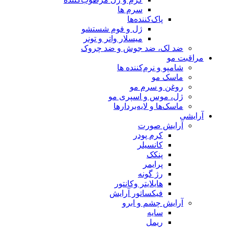
سرم ها
پاک‌کننده‌ها
ژل و فوم شستشو
میسلار واتر و تونر
ضد لک، ضد جوش و ضد چروک
مراقبت مو
شامپو و نرم‌کننده ها
ماسک مو
روغن و سرم مو
ژل، موس و اسپری مو
ماسک‌ها و لایه‌بردارها
آرایشی
آرایش صورت
کرم پودر
کانسیلر
پنکک
پرایمر
رژ گونه
هایلایتر وکانتور
فیکساتور آرایش
آرایش چشم و ابرو
سایه
ریمل