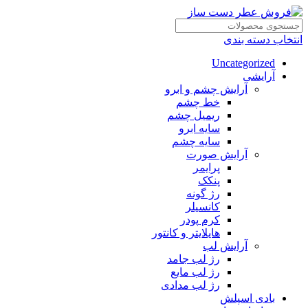
انتخاب دسته بندی
Uncategorized
آرایشی
آرایش چشم و ابرو
خط چشم
ریمیل چشم
سایه ابرو
سایه چشم
آرایش صورت
پرایمر
پنکک
رژ گونه
کانسیلر
کرم پودر
هایلایتر و کانتور
آرایش لب
رژ لب جامد
رژ لب مایع
رژ لب مدادی
بادی اسپلش