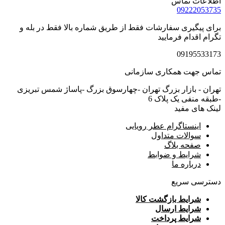
اطلاعات تماس
09222053735
برای پیگیری سفارشات فقط از طریق شماره بالا فقط در بله و
تگرام اقدام فرمایید
09195533173
تماس جهت همکاری سازمانی
تهران - بازار بزرگ تهران -چهارسوق بزرگ -پاساژ شمس تبریزی
-طبقه منفی یک پلاک 6
لینک های مفید
اینستاگرام عطر رویایی
سوالات متداول
صفحه بلاگ
شرایط و ضوابط
درباره ما
دسترسی سریع
شرایط بازگشت کالا
شرایط ارسال
شرایط پرداخت