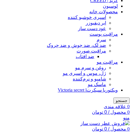
کرید | CREED
لوسیون
محصولات خانه
اسپری خوشبو کننده
ایر دیفیوزر
عود دست ساز
مراقبت پوست
سرم
ضد لک، ضد جوش و ضد چروک
مراقبت صورت
ضد افتاب
مراقبت مو
روغن و سرم مو
ژل، موس و اسپری مو
شامپو و نرم‌کننده
ماسک مو
ویکتوریا سیکرتVictoria secret l
جستجو
0
علاقه مندی
0
محصول
/
0
تومان
منو
0
محصول
/
0
تومان