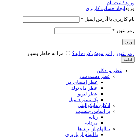
ورود / ثبت نام
ورود
ایجاد حساب کاربری
نام کاربری یا آدرس ایمیل
*
رمز عبور
*
ورود
رمز عبور را فراموش کرده اید؟
مرا به خاطر بسپار
ادامه
عطر و ادکلن
عطر دست ساز
عطر امضای من
عطر ماه تولد
عطر لبوبو
پک تستر 5 میل
ادکلن هایکوالیتی
بر اساس جنسیت
زنانه
مردانه
با الهام از برند ها
با الهام از باربری