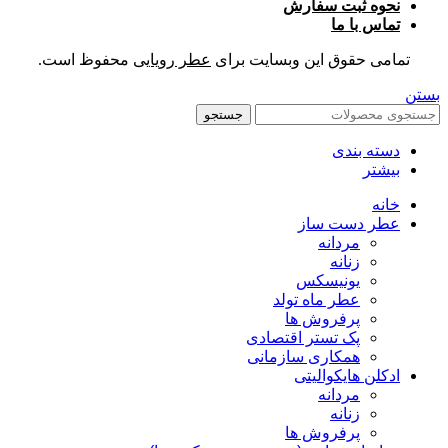
نحوه ثبت سفارش
تماس با ما
تمامی حقوق این وبسایت برای
عطر رویایی
محفوظ است.
بستن
جستجو
دسته بندی
بیشتر
خانه
عطر دست ساز
مردانه
زنانه
یونیسکس
عطر ماه تولد
پرفروش ها
پک تستر اقتصادی
همکاری سازمانی
ادکلن هایکوالیتی
مردانه
زنانه
پرفروش ها