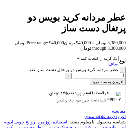
بزرگنمایی تصویر
عطر مردانه کرید بویس دو
پرتغال دست ساز
3,380,000
تومان
–
940,000
تومان
Price range: 940,000 تومان
through 3,380,000 تومان
نوع
صاف
عطر مردانه کرید بویس دو پرتغال دست ساز عدد
افزودن به سبد خرید
هر قسط با اسنپ‌پی:
235,000
تومان
۴ قسط ماهانه. بدون سود، چک و ضامن.
مقایسه
افزودن به علاقه مندی
شناسه محصول:
نامعلوم
دسته:
استفاده روزمره
,
روایح چوبی ادویه
ای
,
روایح چوبی مرکباتی
,
روایح خنک شیرین
,
عطر دست ساز
,
کرید |