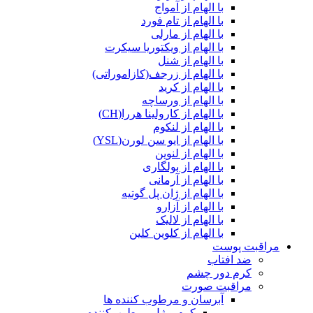
با الهام از آمواج
با الهام از تام فورد
با الهام از مارلی
با الهام از ویکتوریا سیکرت
با الهام از شنل
با الهام از زرجف(کازاموراتی)
با الهام از کرید
با الهام از ورساچه
با الهام از کارولینا هررا(CH)
با الهام از لنکوم
با الهام از ایو سن لورن(YSL)
با الهام از لنوین
با الهام از بولگاری
با الهام از آرمانی
با الهام از ژان پل گوتیه
با الهام از آزارو
با الهام از لالیک
با الهام از کلوین کلین
مراقبت پوست
ضد افتاب
کرم دور چشم
مراقبت صورت
آبرسان و مرطوب کننده ها
کرم و ژل مرطوب‌کننده