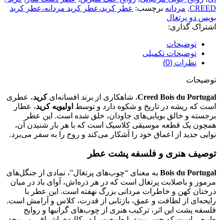
CREED
,
مردانه
برچسب:
عطر کرید،عطر کرید مردانه،عطر کرید
بویس دو پرتغال
اشتراک گذاری:
توضیحات
توضیحات تکمیلی
نظرات (0)
توضیحات
Creed Bois du Portugal
، شاهکاری از برند افسانه‌ای
کرید
، عطری
است که ریشه در تاریخ و شکوه دارد و توسط
اولیویه کرید
، عطار
برجسته و خالق بویایی‌های جاودان، خلق شده است. این عطر
همچون یک قطعه موسیقی کلاسیک است که با هر بار شنیدن آن،
نوایی جدید از اعماق خود را آشکار می‌کند و روح را به سفر می‌برد.
توصیف هنری و فلسفه پشت عطر
Bois du Portugal
به معنای “چوب‌های پرتغال”، نمادی از جنگل‌های
مرموز و باصلابت پرتغال است که در هر ذره‌اش، آوای باد در میان
درختان کهن و خاطرات مردانی بزرگ نهفته است. این عطر با
رایحه‌ای از لطافت و عمق، بازتابی از قدرت، کلاس و آرامش است.
فلسفه پشت این اثر، ترکیب هنری از چوب‌های گرانبها و روایح
طبیعی است که حس پیوند با طبیعت را در کالبدی اشرافی می‌پیچد.