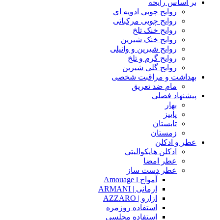
بر اساس رایحه
روایح چوبی ادویه ای
روایح چوبی مرکباتی
روایح خنک تلخ
روایح خنک شیرین
روایح شیرین و وانیلی
روایح گرم و تلخ
روایح گلی شیرین
بهداشت و مراقبت شخصی
مام ضد تعریق
پیشنهاد فصلی
بهار
پاییز
تابستان
زمستان
عطر و ادکلن
ادکلن هایکوالیتی
عطر امضا
عطر دست ساز
آمواج Amouage l
ارمانی | ARMANI
ازارو | AZZARO
استفاده روزمره
استفاده مجلسی