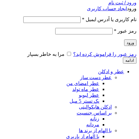
ورود / ثبت نام
ورود
ایجاد حساب کاربری
نام کاربری یا آدرس ایمیل
*
رمز عبور
*
ورود
رمز عبور را فراموش کرده اید؟
مرا به خاطر بسپار
ادامه
عطر و ادکلن
عطر دست ساز
عطر امضای من
عطر ماه تولد
عطر لبوبو
پک تستر 5 میل
ادکلن هایکوالیتی
بر اساس جنسیت
زنانه
مردانه
با الهام از برند ها
با الهام از باربری