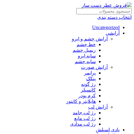
انتخاب دسته بندی
Uncategorized
آرایشی
آرایش چشم و ابرو
خط چشم
ریمیل چشم
سایه ابرو
سایه چشم
آرایش صورت
پرایمر
پنکک
رژ گونه
کانسیلر
کرم پودر
هایلایتر و کانتور
آرایش لب
رژ لب جامد
رژ لب مایع
رژ لب مدادی
بادی اسپلش