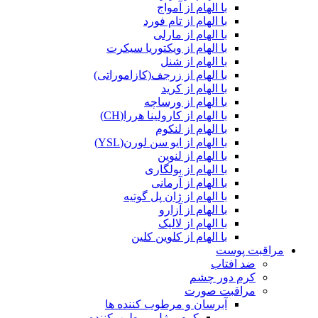
با الهام از آمواج
با الهام از تام فورد
با الهام از مارلی
با الهام از ویکتوریا سیکرت
با الهام از شنل
با الهام از زرجف(کازاموراتی)
با الهام از کرید
با الهام از ورساچه
با الهام از کارولینا هررا(CH)
با الهام از لنکوم
با الهام از ایو سن لورن(YSL)
با الهام از لنوین
با الهام از بولگاری
با الهام از آرمانی
با الهام از ژان پل گوتیه
با الهام از آزارو
با الهام از لالیک
با الهام از کلوین کلین
مراقبت پوست
ضد افتاب
کرم دور چشم
مراقبت صورت
آبرسان و مرطوب کننده ها
کرم و ژل مرطوب‌کننده