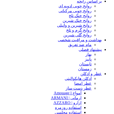
بر اساس رایحه
روایح چوبی ادویه ای
روایح چوبی مرکباتی
روایح خنک تلخ
روایح خنک شیرین
روایح شیرین و وانیلی
روایح گرم و تلخ
روایح گلی شیرین
بهداشت و مراقبت شخصی
مام ضد تعریق
پیشنهاد فصلی
بهار
پاییز
تابستان
زمستان
عطر و ادکلن
ادکلن هایکوالیتی
عطر امضا
عطر دست ساز
آمواج Amouage l
ارمانی | ARMANI
ازارو | AZZARO
استفاده روزمره
استفاده مجلسی