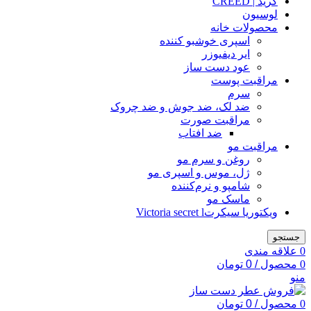
کرید | CREED
لوسیون
محصولات خانه
اسپری خوشبو کننده
ایر دیفیوزر
عود دست ساز
مراقبت پوست
سرم
ضد لک، ضد جوش و ضد چروک
مراقبت صورت
ضد افتاب
مراقبت مو
روغن و سرم مو
ژل، موس و اسپری مو
شامپو و نرم‌کننده
ماسک مو
ویکتوریا سیکرتVictoria secret l
جستجو
0
علاقه مندی
0
محصول
/
0
تومان
منو
0
محصول
/
0
تومان