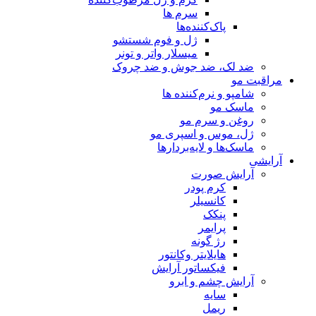
سرم ها
پاک‌کننده‌ها
ژل و فوم شستشو
میسلار واتر و تونر
ضد لک، ضد جوش و ضد چروک
مراقبت مو
شامپو و نرم‌کننده ها
ماسک مو
روغن و سرم مو
ژل، موس و اسپری مو
ماسک‌ها و لایه‌بردارها
آرایشی
آرایش صورت
کرم پودر
کانسیلر
پنکک
پرایمر
رژ گونه
هایلایتر وکانتور
فیکساتور آرایش
آرایش چشم و ابرو
سایه
ریمل