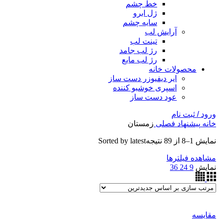
خط چشم
ژل ابرو
سایه چشم
آرایش لب
تینت لب
رژ لب جامد
رژ لب مایع
محصولات خانه
ایر دیفیوزر دست ساز
اسپری خوشبو کننده
عود دست ساز
ورود / ثبت نام
خانه
پیشنهاد فصلی
زمستان
نمایش 1–8 از 89 نتیجه
Sorted by latest
مشاهده فیلترها
نمایش
9
24
36
مقایسه