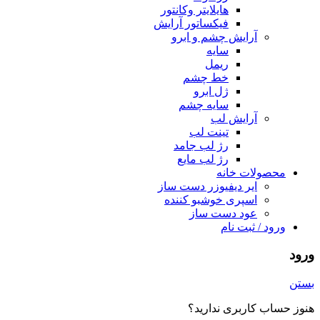
هایلایتر وکانتور
فیکساتور آرایش
آرایش چشم و ابرو
سایه
ریمل
خط چشم
ژل ابرو
سایه چشم
آرایش لب
تینت لب
رژ لب جامد
رژ لب مایع
محصولات خانه
ایر دیفیوزر دست ساز
اسپری خوشبو کننده
عود دست ساز
ورود / ثبت نام
ورود
بستن
هنوز حساب کاربری ندارید؟