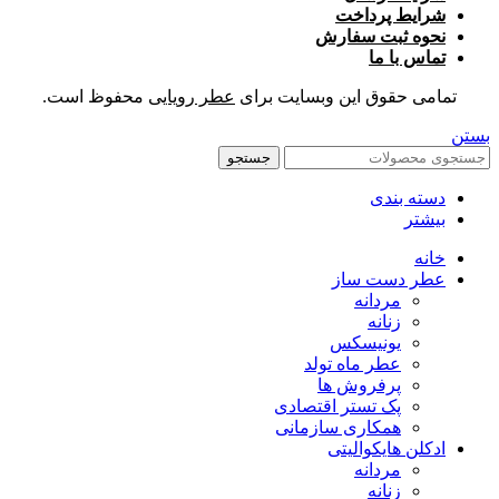
شرایط پرداخت
نحوه ثبت سفارش
تماس با ما
تمامی حقوق این وبسایت برای
عطر رویایی
محفوظ است.
بستن
جستجو
دسته بندی
بیشتر
خانه
عطر دست ساز
مردانه
زنانه
یونیسکس
عطر ماه تولد
پرفروش ها
پک تستر اقتصادی
همکاری سازمانی
ادکلن هایکوالیتی
مردانه
زنانه