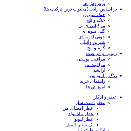
پرفروش ها
بر اساس رایحه(محبوب ترین ترکیب ها)
خنک شیرین
خنک و تلخ
مرکباتی چوبی
گلی میوه ای
چوبی ادویه ای
شیرین وانیلی
گرم و تلخ
زیبایی و مراقبت
مراقبت پوستی
مراقبت مو
ارایشی
بلاگ و اموزش
راهنمای خرید
آموزش ها
عطر و ادکلن
عطر دست ساز
عطر امضای من
عطر ماه تولد
عطر لبوبو
پک تستر 5 میل
ادکلن هایکوالیتی