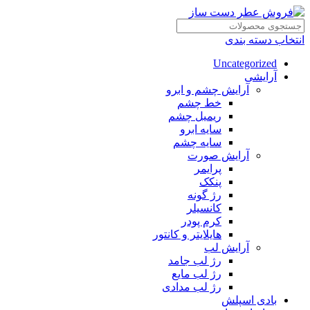
انتخاب دسته بندی
Uncategorized
آرایشی
آرایش چشم و ابرو
خط چشم
ریمیل چشم
سایه ابرو
سایه چشم
آرایش صورت
پرایمر
پنکک
رژ گونه
کانسیلر
کرم پودر
هایلایتر و کانتور
آرایش لب
رژ لب جامد
رژ لب مایع
رژ لب مدادی
بادی اسپلش