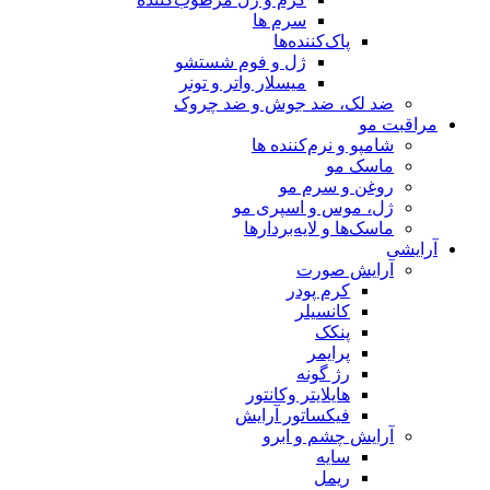
سرم ها
پاک‌کننده‌ها
ژل و فوم شستشو
میسلار واتر و تونر
ضد لک، ضد جوش و ضد چروک
مراقبت مو
شامپو و نرم‌کننده ها
ماسک مو
روغن و سرم مو
ژل، موس و اسپری مو
ماسک‌ها و لایه‌بردارها
آرایشی
آرایش صورت
کرم پودر
کانسیلر
پنکک
پرایمر
رژ گونه
هایلایتر وکانتور
فیکساتور آرایش
آرایش چشم و ابرو
سایه
ریمل