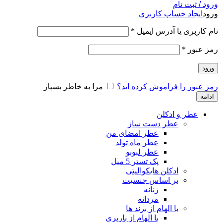
ورود / ثبت نام
ورود
ایجاد حساب کاربری
نام کاربری یا آدرس ایمیل
*
رمز عبور
*
ورود
رمز عبور را فراموش کرده اید؟
مرا به خاطر بسپار
ادامه
عطر و ادکلن
عطر دست ساز
عطر امضای من
عطر ماه تولد
عطر لبوبو
پک تستر 5 میل
ادکلن هایکوالیتی
بر اساس جنسیت
زنانه
مردانه
با الهام از برند ها
با الهام از باربری