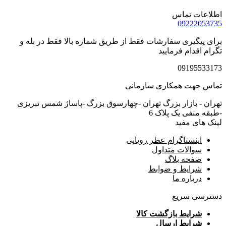
اطلاعات تماس
09222053735
برای پیگیری سفارشات فقط از طریق شماره بالا فقط در بله و
تگرام اقدام فرمایید
09195533173
تماس جهت همکاری سازمانی
تهران - بازار بزرگ تهران -چهارسوق بزرگ -پاساژ شمس تبریزی
-طبقه منفی یک پلاک 6
لینک های مفید
اینستاگرام عطر رویایی
سوالات متداول
صفحه بلاگ
شرایط و ضوابط
درباره ما
دسترسی سریع
شرایط بازگشت کالا
شرایط ارسال