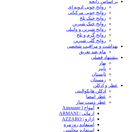
بر اساس رایحه
روایح چوبی ادویه ای
روایح چوبی مرکباتی
روایح خنک تلخ
روایح خنک شیرین
روایح شیرین و وانیلی
روایح گرم و تلخ
روایح گلی شیرین
بهداشت و مراقبت شخصی
مام ضد تعریق
پیشنهاد فصلی
بهار
پاییز
تابستان
زمستان
عطر و ادکلن
ادکلن هایکوالیتی
عطر امضا
عطر دست ساز
آمواج Amouage l
ارمانی | ARMANI
ازارو | AZZARO
استفاده روزمره
استفاده مجلسی