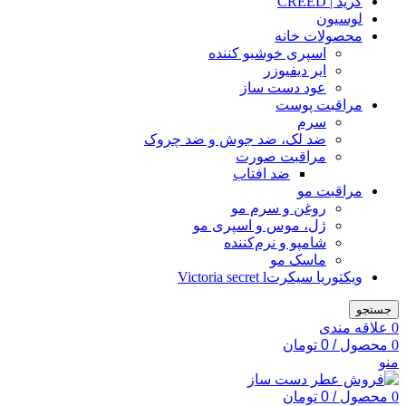
کرید | CREED
لوسیون
محصولات خانه
اسپری خوشبو کننده
ایر دیفیوزر
عود دست ساز
مراقبت پوست
سرم
ضد لک، ضد جوش و ضد چروک
مراقبت صورت
ضد افتاب
مراقبت مو
روغن و سرم مو
ژل، موس و اسپری مو
شامپو و نرم‌کننده
ماسک مو
ویکتوریا سیکرتVictoria secret l
جستجو
0
علاقه مندی
0
محصول
/
0
تومان
منو
0
محصول
/
0
تومان