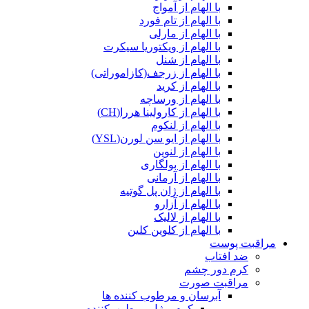
با الهام از آمواج
با الهام از تام فورد
با الهام از مارلی
با الهام از ویکتوریا سیکرت
با الهام از شنل
با الهام از زرجف(کازاموراتی)
با الهام از کرید
با الهام از ورساچه
با الهام از کارولینا هررا(CH)
با الهام از لنکوم
با الهام از ایو سن لورن(YSL)
با الهام از لنوین
با الهام از بولگاری
با الهام از آرمانی
با الهام از ژان پل گوتیه
با الهام از آزارو
با الهام از لالیک
با الهام از کلوین کلین
مراقبت پوست
ضد افتاب
کرم دور چشم
مراقبت صورت
آبرسان و مرطوب کننده ها
کرم و ژل مرطوب‌کننده