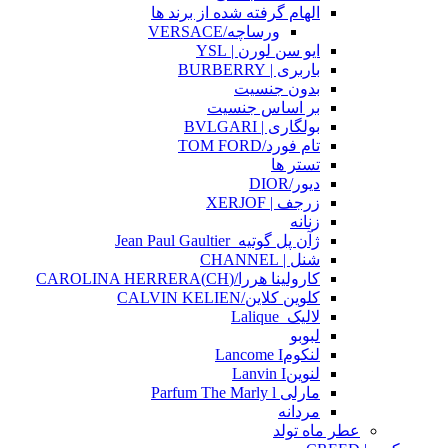
الهام گرفته شده از برند ها
ورساچه/VERSACE
ایو سن لورن | YSL
باربری | BURBERRY
بدون جنسیت
بر اساس جنسیت
بولگاری | BVLGARI
تام فورد/TOM FORD
تستر ها
دیور/DIOR
زرجف | XERJOF
زنانه
ژآن پل گوتیه_Jean Paul Gaultier
شنل | CHANNEL
کارولینا هررا/(CH)CAROLINA HERRERA
کلوین کلاین/CALVIN KELIEN
لالیک_Lalique
لبوبو
لنکومLancome I
لنوینLanvin I
مارلی Parfum The Marly l
مردانه
عطر ماه تولد