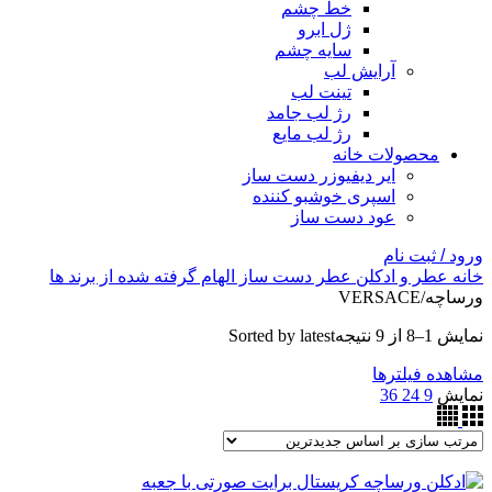
خط چشم
ژل ابرو
سایه چشم
آرایش لب
تینت لب
رژ لب جامد
رژ لب مایع
محصولات خانه
ایر دیفیوزر دست ساز
اسپری خوشبو کننده
عود دست ساز
ورود / ثبت نام
خانه
عطر و ادکلن
عطر دست ساز
الهام گرفته شده از برند ها
ورساچه/VERSACE
نمایش 1–8 از 9 نتیجه
Sorted by latest
مشاهده فیلترها
نمایش
9
24
36