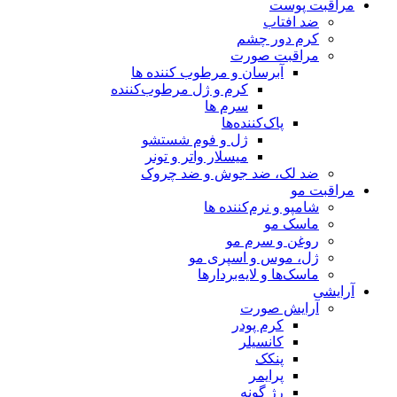
مراقبت پوست
ضد افتاب
کرم دور چشم
مراقبت صورت
آبرسان و مرطوب کننده ها
کرم و ژل مرطوب‌کننده
سرم ها
پاک‌کننده‌ها
ژل و فوم شستشو
میسلار واتر و تونر
ضد لک، ضد جوش و ضد چروک
مراقبت مو
شامپو و نرم‌کننده ها
ماسک مو
روغن و سرم مو
ژل، موس و اسپری مو
ماسک‌ها و لایه‌بردارها
آرایشی
آرایش صورت
کرم پودر
کانسیلر
پنکک
پرایمر
رژ گونه