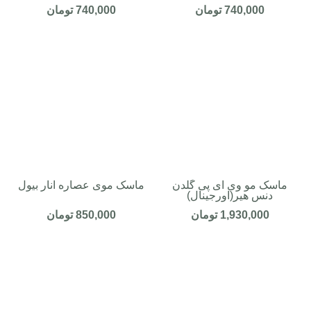
740,000
تومان
740,000
تومان
ماسک مو وی آی پی گلدن
ماسک موی عصاره انار بیول
دنس هیر(اورجینال)
1,930,000
تومان
850,000
تومان