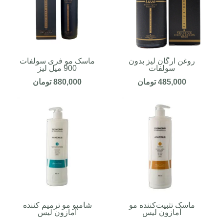
روغن آرگان لیز بدون
ماسک مو فری سولفات
سولفات
900 میل لیز
485,000
تومان
880,000
تومان
ماسک تثبیت‌کننده مو
شامپو مو ترمیم کننده
آمازون لیس
آمازون لیس