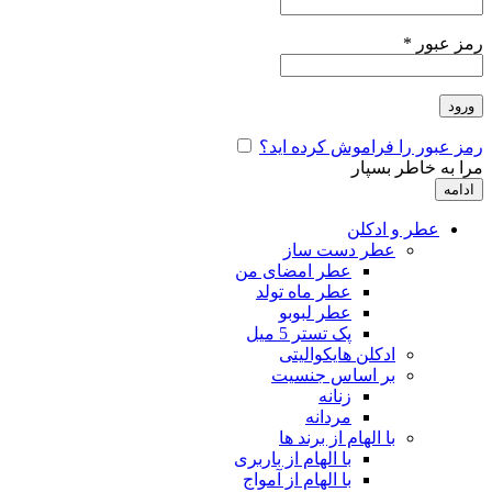
رمز عبور
*
ورود
رمز عبور را فراموش کرده اید؟
مرا به خاطر بسپار
ادامه
عطر و ادکلن
عطر دست ساز
عطر امضای من
عطر ماه تولد
عطر لبوبو
پک تستر 5 میل
ادکلن هایکوالیتی
بر اساس جنسیت
زنانه
مردانه
با الهام از برند ها
با الهام از باربری
با الهام از آمواج