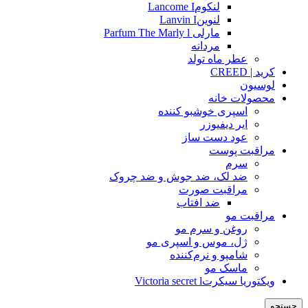
لنکومLancome I
لنوینLanvin I
مارلی Parfum The Marly l
مردانه
عطر ماه تولد
کرید | CREED
لوسیون
محصولات خانه
اسپری خوشبو کننده
ایر دیفیوزر
عود دست ساز
مراقبت پوست
سرم
ضد لک، ضد جوش و ضد چروک
مراقبت صورت
ضد افتاب
مراقبت مو
روغن و سرم مو
ژل، موس و اسپری مو
شامپو و نرم‌کننده
ماسک مو
ویکتوریا سیکرتVictoria secret l
جستجو