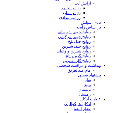
آرایش لب
رژ لب جامد
رژ لب مایع
رژ لب مدادی
بادی اسپلش
بر اساس رایحه
روایح چوبی ادویه ای
روایح چوبی مرکباتی
روایح خنک تلخ
روایح خنک شیرین
روایح شیرین و وانیلی
روایح گرم و تلخ
روایح گلی شیرین
بهداشت و مراقبت شخصی
مام ضد تعریق
پیشنهاد فصلی
بهار
پاییز
تابستان
زمستان
عطر و ادکلن
ادکلن هایکوالیتی
عطر امضا