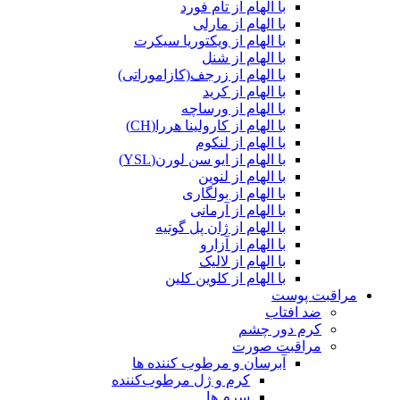
با الهام از تام فورد
با الهام از مارلی
با الهام از ویکتوریا سیکرت
با الهام از شنل
با الهام از زرجف(کازاموراتی)
با الهام از کرید
با الهام از ورساچه
با الهام از کارولینا هررا(CH)
با الهام از لنکوم
با الهام از ایو سن لورن(YSL)
با الهام از لنوین
با الهام از بولگاری
با الهام از آرمانی
با الهام از ژان پل گوتیه
با الهام از آزارو
با الهام از لالیک
با الهام از کلوین کلین
مراقبت پوست
ضد افتاب
کرم دور چشم
مراقبت صورت
آبرسان و مرطوب کننده ها
کرم و ژل مرطوب‌کننده
سرم ها