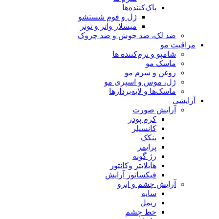
پاک‌کننده‌ها
ژل و فوم شستشو
میسلار واتر و تونر
ضد لک، ضد جوش و ضد چروک
مراقبت مو
شامپو و نرم‌کننده ها
ماسک مو
روغن و سرم مو
ژل، موس و اسپری مو
ماسک‌ها و لایه‌بردارها
آرایشی
آرایش صورت
کرم پودر
کانسیلر
پنکک
پرایمر
رژ گونه
هایلایتر وکانتور
فیکساتور آرایش
آرایش چشم و ابرو
سایه
ریمل
خط چشم