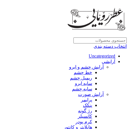
انتخاب دسته بندی
Uncategorized
آرایشی
آرایش چشم و ابرو
خط چشم
ریمیل چشم
سایه ابرو
سایه چشم
آرایش صورت
پرایمر
پنکک
رژ گونه
کانسیلر
کرم پودر
هایلایتر و کانتور