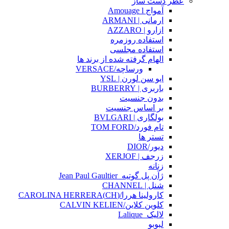
عطر دست ساز
آمواج Amouage l
ارمانی | ARMANI
ازارو | AZZARO
استفاده روزمره
استفاده مجلسی
الهام گرفته شده از برند ها
ورساچه/VERSACE
ایو سن لورن | YSL
باربری | BURBERRY
بدون جنسیت
بر اساس جنسیت
بولگاری | BVLGARI
تام فورد/TOM FORD
تستر ها
دیور/DIOR
زرجف | XERJOF
زنانه
ژآن پل گوتیه_Jean Paul Gaultier
شنل | CHANNEL
کارولینا هررا/(CH)CAROLINA HERRERA
کلوین کلاین/CALVIN KELIEN
لالیک_Lalique
لبوبو