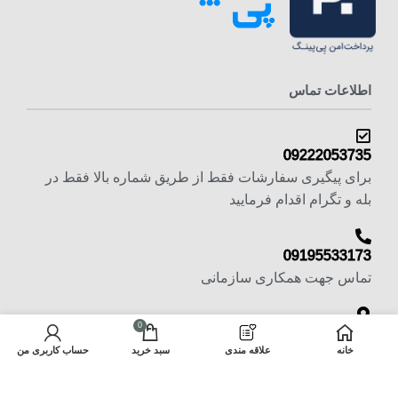
اطلاعات تماس
09222053735
برای پیگیری سفارشات فقط از طریق شماره بالا فقط در
بله و تگرام اقدام فرمایید
09195533173
تماس جهت همکاری سازمانی
0
تهران - بازار بزرگ تهران -چهارسوق بزرگ -پاساژ شمس
خانه
علاقه مندی
سبد خرید
حساب کاربری من
تبریزی -طبقه منفی یک پلاک 6