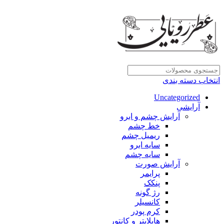
انتخاب دسته بندی
Uncategorized
آرایشی
آرایش چشم و ابرو
خط چشم
ریمیل چشم
سایه ابرو
سایه چشم
آرایش صورت
پرایمر
پنکک
رژ گونه
کانسیلر
کرم پودر
هایلایتر و کانتور