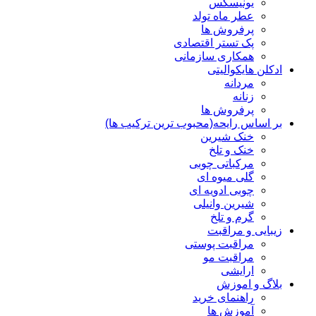
یونیسکس
عطر ماه تولد
پرفروش ها
پک تستر اقتصادی
همکاری سازمانی
ادکلن هایکوالیتی
مردانه
زنانه
پرفروش ها
بر اساس رایحه(محبوب ترین ترکیب ها)
خنک شیرین
خنک و تلخ
مرکباتی چوبی
گلی میوه ای
چوبی ادویه ای
شیرین وانیلی
گرم و تلخ
زیبایی و مراقبت
مراقبت پوستی
مراقبت مو
ارایشی
بلاگ و اموزش
راهنمای خرید
آموزش ها