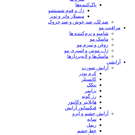
پاک‌کننده‌ها
ژل و فوم شستشو
میسلار واتر و تونر
ضد لک، ضد جوش و ضد چروک
مراقبت مو
شامپو و نرم‌کننده ها
ماسک مو
روغن و سرم مو
ژل، موس و اسپری مو
ماسک‌ها و لایه‌بردارها
آرایشی
آرایش صورت
کرم پودر
کانسیلر
پنکک
پرایمر
رژ گونه
هایلایتر وکانتور
فیکساتور آرایش
آرایش چشم و ابرو
سایه
ریمل
خط چشم