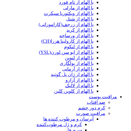
با الهام از تام فورد
با الهام از مارلی
با الهام از ویکتوریا سیکرت
با الهام از شنل
با الهام از زرجف(کازاموراتی)
با الهام از کرید
با الهام از ورساچه
با الهام از کارولینا هررا(CH)
با الهام از لنکوم
با الهام از ایو سن لورن(YSL)
با الهام از لنوین
با الهام از بولگاری
با الهام از آرمانی
با الهام از ژان پل گوتیه
با الهام از آزارو
با الهام از لالیک
با الهام از کلوین کلین
مراقبت پوست
ضد افتاب
کرم دور چشم
مراقبت صورت
آبرسان و مرطوب کننده ها
کرم و ژل مرطوب‌کننده
سرم ها