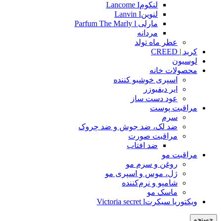
لنکومLancome I
لنوینLanvin I
مارلی Parfum The Marly l
مردانه
عطر ماه تولد
کرید | CREED
لوسیون
محصولات خانه
اسپری خوشبو کننده
ایر دیفیوزر
عود دست ساز
مراقبت پوست
سرم
ضد لک، ضد جوش و ضد چروک
مراقبت صورت
ضد افتاب
مراقبت مو
روغن و سرم مو
ژل، موس و اسپری مو
شامپو و نرم‌کننده
ماسک مو
ویکتوریا سیکرتVictoria secret l
جستجو