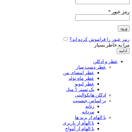
رمز عبور
*
ورود
رمز عبور را فراموش کرده اید؟
مرا به خاطر بسپار
ادامه
عطر و ادکلن
عطر دست ساز
عطر امضای من
عطر ماه تولد
عطر لبوبو
پک تستر 5 میل
ادکلن هایکوالیتی
بر اساس جنسیت
زنانه
مردانه
با الهام از برند ها
با الهام از باربری
با الهام از آمواج