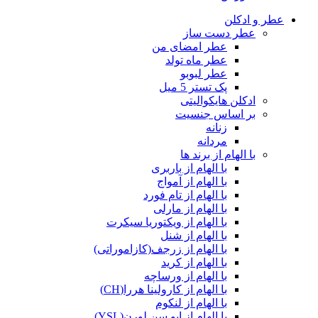
عطر و ادکلن
عطر دست ساز
عطر امضای من
عطر ماه تولد
عطر لبوبو
پک تستر 5 میل
ادکلن هایکوالیتی
بر اساس جنسیت
زنانه
مردانه
با الهام از برند ها
با الهام از باربری
با الهام از آمواج
با الهام از تام فورد
با الهام از مارلی
با الهام از ویکتوریا سیکرت
با الهام از شنل
با الهام از زرجف(کازاموراتی)
با الهام از کرید
با الهام از ورساچه
با الهام از کارولینا هررا(CH)
با الهام از لنکوم
با الهام از ایو سن لورن(YSL)