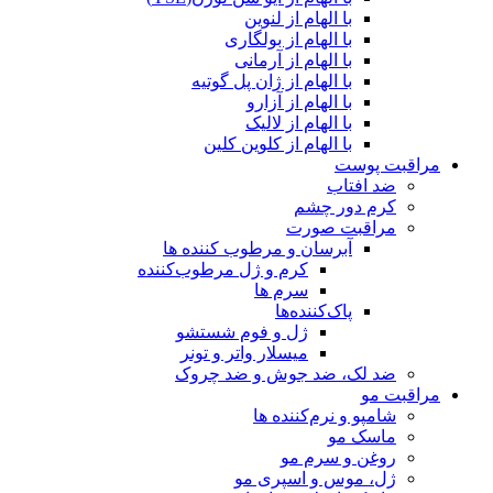
با الهام از لنوین
با الهام از بولگاری
با الهام از آرمانی
با الهام از ژان پل گوتیه
با الهام از آزارو
با الهام از لالیک
با الهام از کلوین کلین
مراقبت پوست
ضد افتاب
کرم دور چشم
مراقبت صورت
آبرسان و مرطوب کننده ها
کرم و ژل مرطوب‌کننده
سرم ها
پاک‌کننده‌ها
ژل و فوم شستشو
میسلار واتر و تونر
ضد لک، ضد جوش و ضد چروک
مراقبت مو
شامپو و نرم‌کننده ها
ماسک مو
روغن و سرم مو
ژل، موس و اسپری مو