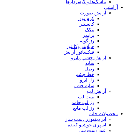
ماسک‌ها و لایه‌بردارها
آرایشی
آرایش صورت
کرم پودر
کانسیلر
پنکک
پرایمر
رژ گونه
هایلایتر وکانتور
فیکساتور آرایش
آرایش چشم و ابرو
سایه
ریمل
خط چشم
ژل ابرو
سایه چشم
آرایش لب
تینت لب
رژ لب جامد
رژ لب مایع
محصولات خانه
ایر دیفیوزر دست ساز
اسپری خوشبو کننده
عود دست ساز