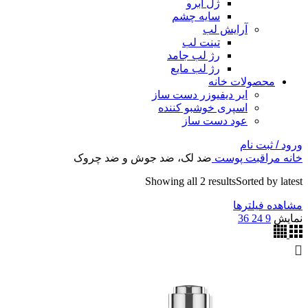
ژل ابرو
سایه چشم
آرایش لب
تینت لب
رژ لب جامد
رژ لب مایع
محصولات خانه
ایر دیفیوزر دست ساز
اسپری خوشبو کننده
عود دست ساز
ورود / ثبت نام
خانه
مراقبت پوست
ضد لک، ضد جوش و ضد چروک
Showing all 2 results
Sorted by latest
مشاهده فیلترها
نمایش
9
24
36