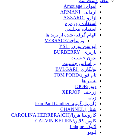
عطر دست ساز
آمواج Amouage l
ارمانی | ARMANI
ازارو | AZZARO
استفاده روزمره
استفاده مجلسی
الهام گرفته شده از برند ها
ورساچه/VERSACE
ایو سن لورن | YSL
باربری | BURBERRY
بدون جنسیت
بر اساس جنسیت
بولگاری | BVLGARI
تام فورد/TOM FORD
تستر ها
دیور/DIOR
زرجف | XERJOF
زنانه
ژآن پل گوتیه_Jean Paul Gaultier
شنل | CHANNEL
کارولینا هررا/(CH)CAROLINA HERRERA
کلوین کلاین/CALVIN KELIEN
لالیک_Lalique
لبوبو