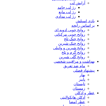
آرایش لب
رژ لب جامد
رژ لب مایع
رژ لب مدادی
بادی اسپلش
بر اساس رایحه
روایح چوبی ادویه ای
روایح چوبی مرکباتی
روایح خنک تلخ
روایح خنک شیرین
روایح شیرین و وانیلی
روایح گرم و تلخ
روایح گلی شیرین
بهداشت و مراقبت شخصی
مام ضد تعریق
پیشنهاد فصلی
بهار
پاییز
تابستان
زمستان
عطر و ادکلن
ادکلن هایکوالیتی
عطر امضا