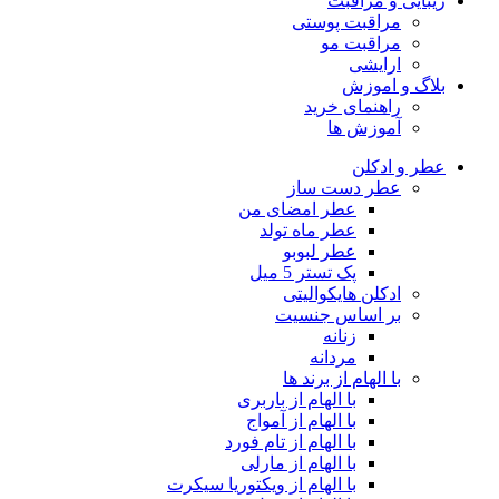
زیبایی و مراقبت
مراقبت پوستی
مراقبت مو
ارایشی
بلاگ و اموزش
راهنمای خرید
آموزش ها
عطر و ادکلن
عطر دست ساز
عطر امضای من
عطر ماه تولد
عطر لبوبو
پک تستر 5 میل
ادکلن هایکوالیتی
بر اساس جنسیت
زنانه
مردانه
با الهام از برند ها
با الهام از باربری
با الهام از آمواج
با الهام از تام فورد
با الهام از مارلی
با الهام از ویکتوریا سیکرت