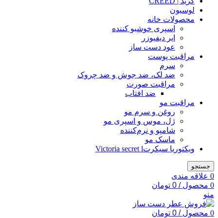
کرید | CREED
لوسیون
محصولات خانه
اسپری خوشبو کننده
ایر دیفیوزر
عود دست ساز
مراقبت پوست
سرم
ضد لک، ضد جوش و ضد چروک
مراقبت صورت
ضد افتاب
مراقبت مو
روغن و سرم مو
ژل، موس و اسپری مو
شامپو و نرم‌کننده
ماسک مو
ویکتوریا سیکرتVictoria secret l
جستجو
0
علاقه مندی
0
محصول
/
0
تومان
منو
0
محصول
/
0
تومان