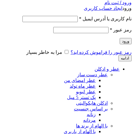
ورود / ثبت نام
ورود
ایجاد حساب کاربری
نام کاربری یا آدرس ایمیل
*
رمز عبور
*
ورود
رمز عبور را فراموش کرده اید؟
مرا به خاطر بسپار
ادامه
عطر و ادکلن
عطر دست ساز
عطر امضای من
عطر ماه تولد
عطر لبوبو
پک تستر 5 میل
ادکلن هایکوالیتی
بر اساس جنسیت
زنانه
مردانه
با الهام از برند ها
با الهام از باربری