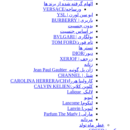
الهام گرفته شده از برند ها
ورساچه/VERSACE
ایو سن لورن | YSL
باربری | BURBERRY
بدون جنسیت
بر اساس جنسیت
بولگاری | BVLGARI
تام فورد/TOM FORD
تستر ها
دیور/DIOR
زرجف | XERJOF
زنانه
ژآن پل گوتیه_Jean Paul Gaultier
شنل | CHANNEL
کارولینا هررا/(CH)CAROLINA HERRERA
کلوین کلاین/CALVIN KELIEN
لالیک_Lalique
لبوبو
لنکومLancome I
لنوینLanvin I
مارلی Parfum The Marly l
مردانه
عطر ماه تولد