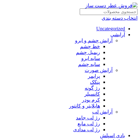
انتخاب دسته بندی
Uncategorized
آرایشی
آرایش چشم و ابرو
خط چشم
ریمیل چشم
سایه ابرو
سایه چشم
آرایش صورت
پرایمر
پنکک
رژ گونه
کانسیلر
کرم پودر
هایلایتر و کانتور
آرایش لب
رژ لب جامد
رژ لب مایع
رژ لب مدادی
بادی اسپلش