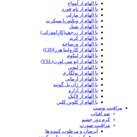
با الهام از آمواج
با الهام از تام فورد
با الهام از مارلی
با الهام از ویکتوریا سیکرت
با الهام از شنل
با الهام از زرجف(کازاموراتی)
با الهام از کرید
با الهام از ورساچه
با الهام از کارولینا هررا(CH)
با الهام از لنکوم
با الهام از ایو سن لورن(YSL)
با الهام از لنوین
با الهام از بولگاری
با الهام از آرمانی
با الهام از ژان پل گوتیه
با الهام از آزارو
با الهام از لالیک
با الهام از کلوین کلین
مراقبت پوست
ضد افتاب
کرم دور چشم
مراقبت صورت
آبرسان و مرطوب کننده ها
کرم و ژل مرطوب‌کننده