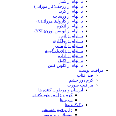
با الهام از شنل
با الهام از زرجف(کازاموراتی)
با الهام از کرید
با الهام از ورساچه
با الهام از کارولینا هررا(CH)
با الهام از لنکوم
با الهام از ایو سن لورن(YSL)
با الهام از لنوین
با الهام از بولگاری
با الهام از آرمانی
با الهام از ژان پل گوتیه
با الهام از آزارو
با الهام از لالیک
با الهام از کلوین کلین
مراقبت پوست
ضد افتاب
کرم دور چشم
مراقبت صورت
آبرسان و مرطوب کننده ها
کرم و ژل مرطوب‌کننده
سرم ها
پاک‌کننده‌ها
ژل و فوم شستشو
میسلار واتر و تونر