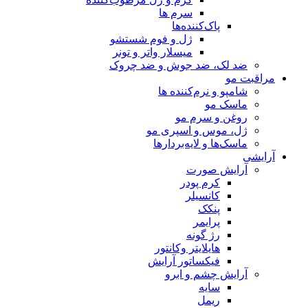
سرم ها
پاک‌کننده‌ها
ژل و فوم شستشو
میسلار واتر و تونر
ضد لک، ضد جوش و ضد چروک
مراقبت مو
شامپو و نرم‌کننده ها
ماسک مو
روغن و سرم مو
ژل، موس و اسپری مو
ماسک‌ها و لایه‌بردارها
آرایشی
آرایش صورت
کرم پودر
کانسیلر
پنکک
پرایمر
رژ گونه
هایلایتر وکانتور
فیکساتور آرایش
آرایش چشم و ابرو
سایه
ریمل