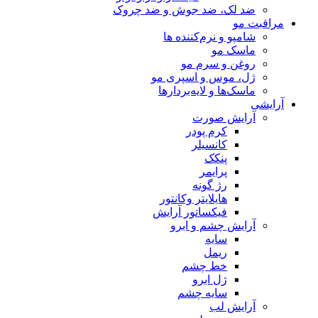
ضد لک، ضد جوش و ضد چروک
مراقبت مو
شامپو و نرم‌کننده ها
ماسک مو
روغن و سرم مو
ژل، موس و اسپری مو
ماسک‌ها و لایه‌بردارها
آرایشی
آرایش صورت
کرم پودر
کانسیلر
پنکک
پرایمر
رژ گونه
هایلایتر وکانتور
فیکساتور آرایش
آرایش چشم و ابرو
سایه
ریمل
خط چشم
ژل ابرو
سایه چشم
آرایش لب