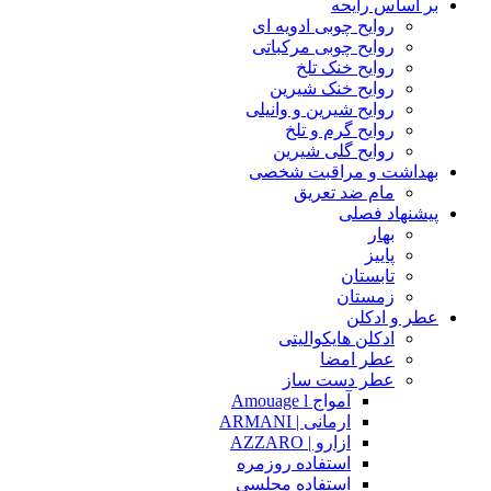
بر اساس رایحه
روایح چوبی ادویه ای
روایح چوبی مرکباتی
روایح خنک تلخ
روایح خنک شیرین
روایح شیرین و وانیلی
روایح گرم و تلخ
روایح گلی شیرین
بهداشت و مراقبت شخصی
مام ضد تعریق
پیشنهاد فصلی
بهار
پاییز
تابستان
زمستان
عطر و ادکلن
ادکلن هایکوالیتی
عطر امضا
عطر دست ساز
آمواج Amouage l
ارمانی | ARMANI
ازارو | AZZARO
استفاده روزمره
استفاده مجلسی