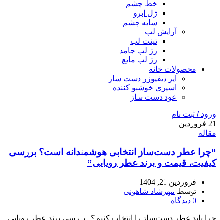
خط چشم
ژل ابرو
سایه چشم
آرایش لب
تینت لب
رژ لب جامد
رژ لب مایع
محصولات خانه
ایر دیفیوزر دست ساز
اسپری خوشبو کننده
عود دست ساز
ورود / ثبت نام
21
فروردین
مقاله
“چرا عطر دست‌ساز انتخابی هوشمندانه است؟ بررسی
کیفیت، قیمت و برند عطر رویایی”
فروردین 21, 1404
توسط
مهرشاد شاهونی
0
دیدگاه
چرا باید عطر دست‌ساز را انتخاب کنیم؟ | بررسی برند عطر رویایی