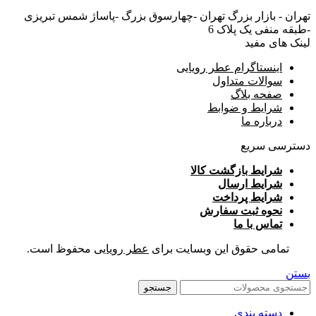
تهران - بازار بزرگ تهران -چهارسوق بزرگ -پاساژ شمس تبریزی
-طبقه منفی یک پلاک 6
لینک های مفید
اینستاگرام عطر رویایی
سوالات متداول
صفحه بلاگ
شرایط و ضوابط
درباره ما
دسترسی سریع
شرایط بازگشت کالا
شرایط ارسال
شرایط پرداخت
نحوه ثبت سفارش
تماس با ما
تمامی حقوق این وبسایت برای
عطر رویایی
محفوظ است.
بستن
جستجو
دسته بندی