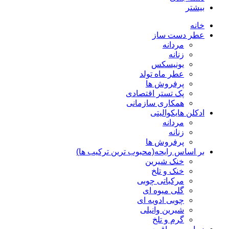
بیشتر
خانه
عطر دست ساز
مردانه
زنانه
یونیسکس
عطر ماه تولد
پرفروش ها
پک تستر اقتصادی
همکاری سازمانی
ادکلن هایکوالیتی
مردانه
زنانه
پرفروش ها
بر اساس رایحه(محبوب ترین ترکیب ها)
خنک شیرین
خنک و تلخ
مرکباتی چوبی
گلی میوه ای
چوبی ادویه ای
شیرین وانیلی
گرم و تلخ