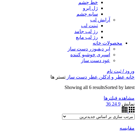
خط چشم
ژل ابرو
سایه چشم
آرایش لب
تینت لب
رژ لب جامد
رژ لب مایع
محصولات خانه
ایر دیفیوزر دست ساز
اسپری خوشبو کننده
عود دست ساز
ورود / ثبت نام
خانه
عطر و ادکلن
عطر دست ساز
تستر ها
Showing all 6 results
Sorted by latest
مشاهده فیلترها
نمایش
9
24
36
مقایسه