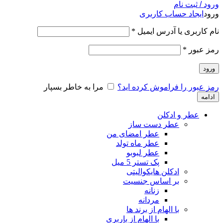
ورود / ثبت نام
ورود
ایجاد حساب کاربری
نام کاربری یا آدرس ایمیل
*
رمز عبور
*
ورود
رمز عبور را فراموش کرده اید؟
مرا به خاطر بسپار
ادامه
عطر و ادکلن
عطر دست ساز
عطر امضای من
عطر ماه تولد
عطر لبوبو
پک تستر 5 میل
ادکلن هایکوالیتی
بر اساس جنسیت
زنانه
مردانه
با الهام از برند ها
با الهام از باربری