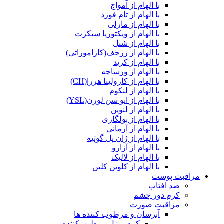
با الهام از آمواج
با الهام از تام فورد
با الهام از مارلی
با الهام از ویکتوریا سیکرت
با الهام از شنل
با الهام از زرجف(کازاموراتی)
با الهام از کرید
با الهام از ورساچه
با الهام از کارولینا هررا(CH)
با الهام از لنکوم
با الهام از ایو سن لورن(YSL)
با الهام از لنوین
با الهام از بولگاری
با الهام از آرمانی
با الهام از ژان پل گوتیه
با الهام از آزارو
با الهام از لالیک
با الهام از کلوین کلین
مراقبت پوست
ضد افتاب
کرم دور چشم
مراقبت صورت
آبرسان و مرطوب کننده ها
کرم و ژل مرطوب‌کننده