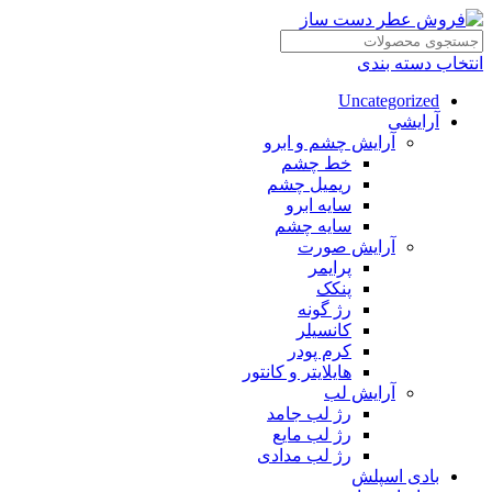
انتخاب دسته بندی
Uncategorized
آرایشی
آرایش چشم و ابرو
خط چشم
ریمیل چشم
سایه ابرو
سایه چشم
آرایش صورت
پرایمر
پنکک
رژ گونه
کانسیلر
کرم پودر
هایلایتر و کانتور
آرایش لب
رژ لب جامد
رژ لب مایع
رژ لب مدادی
بادی اسپلش