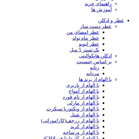
راهنمای خرید
آموزش ها
عطر و ادکلن
عطر دست ساز
عطر امضای من
عطر ماه تولد
عطر لبوبو
پک تستر 5 میل
ادکلن هایکوالیتی
بر اساس جنسیت
زنانه
مردانه
با الهام از برند ها
با الهام از باربری
با الهام از آمواج
با الهام از تام فورد
با الهام از مارلی
با الهام از ویکتوریا سیکرت
با الهام از شنل
با الهام از زرجف(کازاموراتی)
با الهام از کرید
با الهام از ورساچه
با الهام از کارولینا هررا(CH)