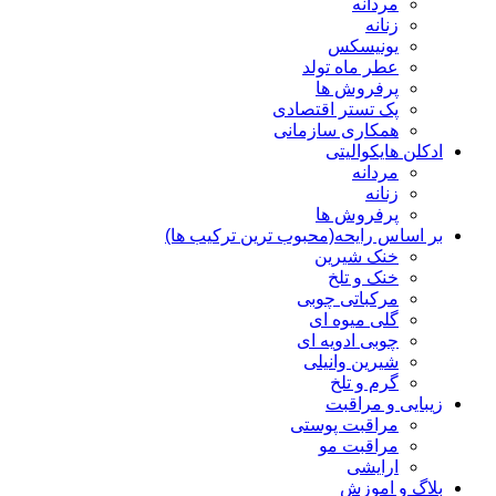
مردانه
زنانه
یونیسکس
عطر ماه تولد
پرفروش ها
پک تستر اقتصادی
همکاری سازمانی
ادکلن هایکوالیتی
مردانه
زنانه
پرفروش ها
بر اساس رایحه(محبوب ترین ترکیب ها)
خنک شیرین
خنک و تلخ
مرکباتی چوبی
گلی میوه ای
چوبی ادویه ای
شیرین وانیلی
گرم و تلخ
زیبایی و مراقبت
مراقبت پوستی
مراقبت مو
ارایشی
بلاگ و اموزش