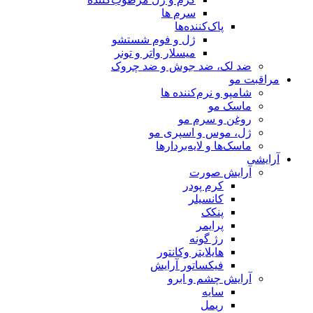
سرم ها
پاک‌کننده‌ها
ژل و فوم شستشو
میسلار واتر و تونر
ضد لک، ضد جوش و ضد چروک
مراقبت مو
شامپو و نرم‌کننده ها
ماسک مو
روغن و سرم مو
ژل، موس و اسپری مو
ماسک‌ها و لایه‌بردارها
آرایشی
آرایش صورت
کرم پودر
کانسیلر
پنکک
پرایمر
رژ گونه
هایلایتر وکانتور
فیکساتور آرایش
آرایش چشم و ابرو
سایه
ریمل