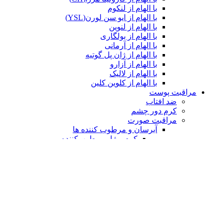
با الهام از لنکوم
با الهام از ایو سن لورن(YSL)
با الهام از لنوین
با الهام از بولگاری
با الهام از آرمانی
با الهام از ژان پل گوتیه
با الهام از آزارو
با الهام از لالیک
با الهام از کلوین کلین
مراقبت پوست
ضد افتاب
کرم دور چشم
مراقبت صورت
آبرسان و مرطوب کننده ها
کرم و ژل مرطوب‌کننده
سرم ها
پاک‌کننده‌ها
ژل و فوم شستشو
میسلار واتر و تونر
ضد لک، ضد جوش و ضد چروک
مراقبت مو
شامپو و نرم‌کننده ها
ماسک مو