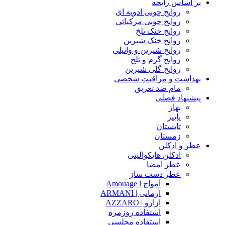
بر اساس رایحه
روایح چوبی ادویه ای
روایح چوبی مرکباتی
روایح خنک تلخ
روایح خنک شیرین
روایح شیرین و وانیلی
روایح گرم و تلخ
روایح گلی شیرین
بهداشت و مراقبت شخصی
مام ضد تعریق
پیشنهاد فصلی
بهار
پاییز
تابستان
زمستان
عطر و ادکلن
ادکلن هایکوالیتی
عطر امضا
عطر دست ساز
آمواج Amouage l
ارمانی | ARMANI
ازارو | AZZARO
استفاده روزمره
استفاده مجلسی