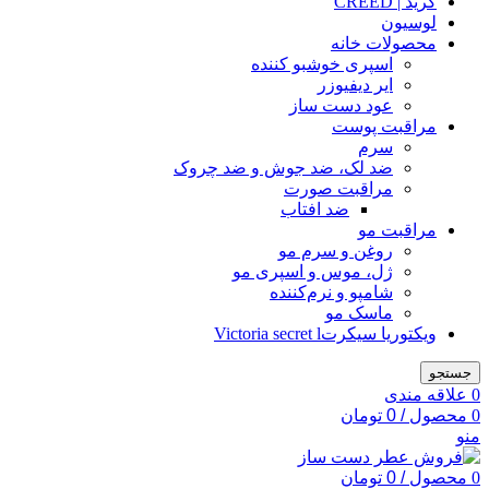
کرید | CREED
لوسیون
محصولات خانه
اسپری خوشبو کننده
ایر دیفیوزر
عود دست ساز
مراقبت پوست
سرم
ضد لک، ضد جوش و ضد چروک
مراقبت صورت
ضد افتاب
مراقبت مو
روغن و سرم مو
ژل، موس و اسپری مو
شامپو و نرم‌کننده
ماسک مو
ویکتوریا سیکرتVictoria secret l
جستجو
0
علاقه مندی
0
محصول
/
0
تومان
منو
0
محصول
/
0
تومان