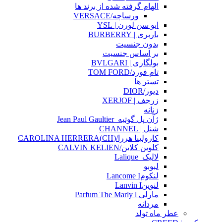
الهام گرفته شده از برند ها
ورساچه/VERSACE
ایو سن لورن | YSL
باربری | BURBERRY
بدون جنسیت
بر اساس جنسیت
بولگاری | BVLGARI
تام فورد/TOM FORD
تستر ها
دیور/DIOR
زرجف | XERJOF
زنانه
ژآن پل گوتیه_Jean Paul Gaultier
شنل | CHANNEL
کارولینا هررا/(CH)CAROLINA HERRERA
کلوین کلاین/CALVIN KELIEN
لالیک_Lalique
لبوبو
لنکومLancome I
لنوینLanvin I
مارلی Parfum The Marly l
مردانه
عطر ماه تولد