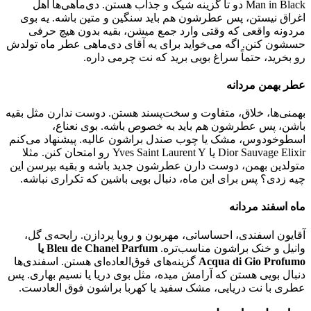
Man in Black دو تا گزینه شیک و جذاب هستن. دی‌ماهی‌ها اهل
اغراق نیستن، پس عطرشون هم باید سنگین و متین باشه. یه بوی
مردونه واقعی که وقتی وارد جمع میشن، بقیه بدون هیچ حرفی
حسشون کنن. اگه می‌خواید برای یه آقای دی‌ماهی عطر ماه تولدش
رو بخرید، حتماً سراغ بو‌یی برید که نت چرمی داره.
عطر بهمن مردانه
بهمنی‌ها، خلاق، متفاوت و سخت‌پسند هستن. دوست ندارن مثل بقیه
باشن، پس عطرشون هم باید به خصوص باشه. بوی نعناع،
اسطوخودوس، مشک یا چوب صندل براشون عالیه. پیشنهاد می‌کنم
Dior Sauvage Elixir یا Yves Saint Laurent Y رو امتحان کنن. مثلا
متولدین بهمن، دوست دارن عطرشون جدید باشه و بقیه بپرسن این
چیه زدی؟ پس برای این ماه، دنبال بو‌یی باشین که تکراری نباشه.
ماه اسفند مردانه
آقایون اسفندی، احساساتی، مهربون و رویا پردازن. رایحه‌ی گل،
وانیل و خنک براشون مناسب‌تره.
Bleu de Chanel Parfum یا
Acqua di Gio Profumo
گزینه‌های فوق‌العاده‌ای هستن. اسفندی‌ها
دنبال بویی هستن که آرامش میده، مثل بوی دریا یا نسیم بهاری. پس
عطری با نت دریایی، مشک سفید یا کهربا براشون فوق العادست.