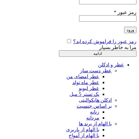
رمز عبور
*
ورود
رمز عبور را فراموش کرده اید؟
مرا به خاطر بسپار
ادامه
عطر و ادکلن
عطر دست ساز
عطر امضای من
عطر ماه تولد
عطر لبوبو
پک تستر 5 میل
ادکلن هایکوالیتی
بر اساس جنسیت
زنانه
مردانه
با الهام از برند ها
با الهام از باربری
با الهام از آمواج