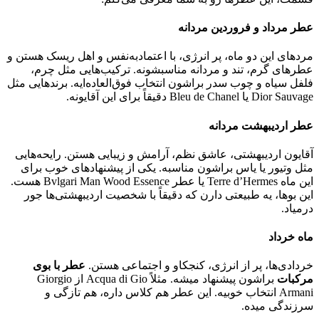
عطر مرداد و فروردین مردانه
مرد‌های این دو ماه، پر انرژی، با اعتمادبه‌نفس و اهل ریسک هستن و
عطرهای گرم، تند و مردانه مناسبشونه. ترکیب‌هایی مثل چرم،
فلفل سیاه و چوب سدر براشون انتخاب فوق‌العاده‌ایه. برندهایی مثل
Dior Sauvage یا Bleu de Chanel دقیقاً برای این آقایونه.
عطر اردیبهشت مردانه
آقایون اردیبهشتی، عاشق نظم، آرامش و زیبایی هستن. رایحه‌هایی
مثل وتیور یا یاس براشون مناسبه. یکی از پیشنهادهای خوب برای
این ماه Terre d’Hermes یا عطر Bvlgari Man Wood Essence هست.
این بوها، یه طبیعتی دارن که دقیقاً با شخصیت اردیبهشتی‌ها جور
درمیاد.
ماه خرداد
خردادی‌ها، پر از انرژی، کنجکاو و اجتماعی هستن.
عطر با بوی
مرکبات
براشون پیشنهاد میشه. مثلاً Acqua di Gio از Giorgio
Armani انتخاب خوبیه. این عطر هم کلاس داره، هم تازگی و
سرزندگی میده.