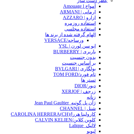
عطر دست ساز
آمواج Amouage l
ارمانی | ARMANI
ازارو | AZZARO
استفاده روزمره
استفاده مجلسی
الهام گرفته شده از برند ها
ورساچه/VERSACE
ایو سن لورن | YSL
باربری | BURBERRY
بدون جنسیت
بر اساس جنسیت
بولگاری | BVLGARI
تام فورد/TOM FORD
تستر ها
دیور/DIOR
زرجف | XERJOF
زنانه
ژآن پل گوتیه_Jean Paul Gaultier
شنل | CHANNEL
کارولینا هررا/(CH)CAROLINA HERRERA
کلوین کلاین/CALVIN KELIEN
لالیک_Lalique
لبوبو