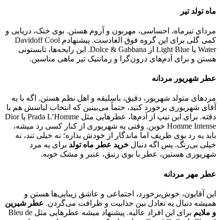
ماه تولد تیر
مردای تیرماه، احساسی، مهربون و آروم هستن. بوی خنک، دریایی و
کمی گلی برای این گروه فوق العادست. پیشنهادم Davidoff Cool
Water یا Light Blue از Dolce & Gabbana. این رایحه‌ها، تابستونی
هستن و برای آدم‌های درون‌گرا و رمانتیک تیر ماهی مناسبن.
عطر شهریور مردانه
مردهای متولد شهریور، دقیق، با‌سلیقه و اهل نظم هستن. اگه با یه
آقای شهریوری برخورد کنید، حتماً می‌بینین که انتخاب لباسش هم با
دقته. برای این تیپ از آدم‌ها، عطرهایی مثل Prada L’Homme یا Dior
Homme Intense خوبن. وقتی یه شهریوری از کنار کسی رد میشه،
باید یه رد بوی ظریف اما ماندگار از خودش بذاره؛ نه خیلی تند، نه
خیلی بی‌رنگ. پس اگه دنبال
خرید عطر ماه تولد
برای یه مرد
شهریوری هستین، عطر با بوی زنبق، عنبر و مشک خوبه.
عطر مهر مردانه
این آقایون، خوش‌برخورد، اجتماعی و عاشق زیبایی‌ها هستن و
همیشه دنبال یه تعادل بین جذابیت و ظرافت می‌گردن.
عطر شیرین
و ملایم
برای این افراد عالیه. پیشنهاد میشه عطرهایی مثل Bleu de