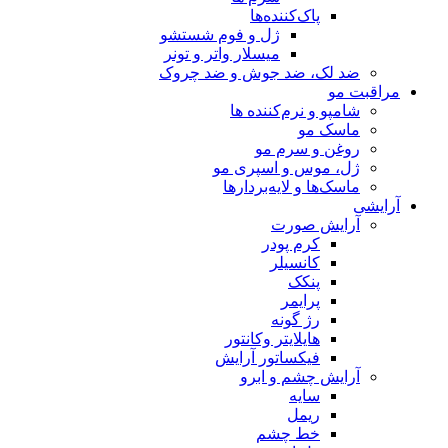
پاک‌کننده‌ها
ژل و فوم شستشو
میسلار واتر و تونر
ضد لک، ضد جوش و ضد چروک
مراقبت مو
شامپو و نرم‌کننده ها
ماسک مو
روغن و سرم مو
ژل، موس و اسپری مو
ماسک‌ها و لایه‌بردارها
آرایشی
آرایش صورت
کرم پودر
کانسیلر
پنکک
پرایمر
رژ گونه
هایلایتر وکانتور
فیکساتور آرایش
آرایش چشم و ابرو
سایه
ریمل
خط چشم