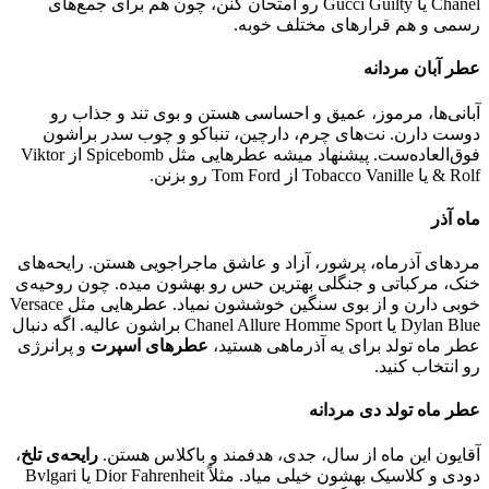
Chanel یا Gucci Guilty رو امتحان کنن، چون هم برای جمع‌های
رسمی و هم قرار‌های مختلف خوبه.
عطر آبان مردانه
آبانی‌ها، مرموز، عمیق و احساسی هستن و بوی تند و جذاب رو
دوست دارن. نت‌های چرم، دارچین، تنباکو و چوب سدر براشون
فوق‌العاده‌ست. پیشنهاد میشه عطرهایی مثل Spicebomb از Viktor
& Rolf یا Tobacco Vanille از Tom Ford رو بزنن.
ماه آذر
مرد‌های آذرماه، پرشور، آزاد و عاشق ماجراجویی هستن. رایحه‌های
خنک، مرکباتی و جنگلی بهترین حس رو بهشون میده. چون روحیه‌ی
خوبی دارن و از بوی سنگین خوششون نمیاد. عطرهایی مثل Versace
Dylan Blue یا Chanel Allure Homme Sport براشون عالیه. اگه دنبال
عطر ماه تولد برای یه آذرماهی هستید،
عطرهای اسپرت
و پرانرژی
رو انتخاب کنید.
عطر ماه تولد دی مردانه
آقایون این ماه از سال، جدی، هدفمند و باکلاس هستن.
رایحه‌ی تلخ
،
دودی و کلاسیک بهشون خیلی میاد. مثلاً Dior Fahrenheit یا Bvlgari