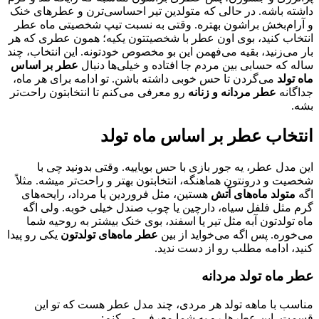
داشته باشه. در حالی که متولدین تیر احساسی‌ترن و عطر‌های خنک
و آرام‌بخش براشون بهتره. وقتی به نسبت تیپ شخصیتی ماه عطر
انتخاب کنید، بوی اون عطر با شخصیتتون یکیه؛ همون عطری که هر
بار می‌زنید، بقیه می‌فهمن این بو مخصوص خودتونه. این انتخاب، چند
ساله که حسابی بین مردم جا افتاده و خیلی‌ها دنبال
عطر بر اساس
ماه تولد
می‌گردن تا حس خوبی داشته باشن. تو ادامه برای هر ماه،
جداگانه
عطر مردانه و زنانه
رو معرفی می‌کنم تا انتخابتون راحت‌تر
بشه.
انتخاب عطر بر اساس ماه تولد
این مدل عطر، یه جور بازی با حس بویاییه. وقتی بدونید چی با
شخصیت و درونتون هماهنگه، انتخابتون بهتر و راحت‌تر میشه. مثلاً
اگه
متولد ماه‌های آتش
هستین، مثل فروردین یا مرداد، رایحه‌های
گرم مثل فلفل سیاه، دارچین یا چوب صندل خیلی خوبه. ولی اگه
ماه تولدتون آبه مثل تیر یا اسفند، بوی خنک بیشتر به روحیه شما
می‌خوره. پس اگه می‌خواید از بین
عطر ماه‌های تولدتون
یکی رو پیدا
کنید، ادامه مطلب رو از دست ندید.
عطر ماه تولد مردانه
مناسب با ماهه تولد هر مردی، چند مدل عطر هست که تو این
قسمت، این عطر‌ها رو به شما معرفی می‌کنم: