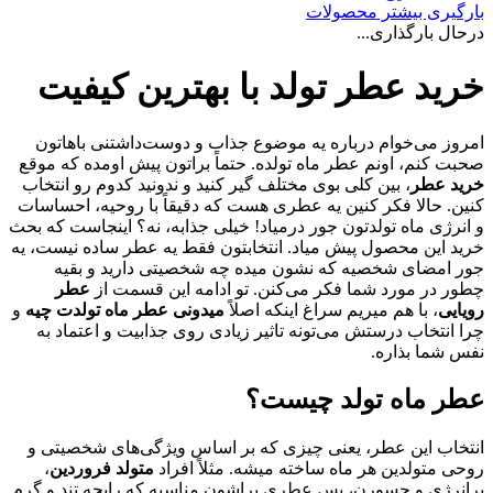
بارگیری بیشتر محصولات
درحال بارگذاری...
خرید عطر تولد با بهترین کیفیت
امروز می‌خوام درباره یه موضوع جذاب و دوست‌داشتنی باهاتون
صحبت کنم، اونم عطر ماه تولده. حتماً براتون پیش اومده که موقع
خرید عطر
، بین کلی بوی مختلف گیر کنید و ندونید کدوم رو انتخاب
کنین. حالا فکر کنین یه عطری هست که دقیقاً با روحیه، احساسات
و انرژی ماه تولدتون جور درمیاد! خیلی جذابه، نه؟ اینجاست که بحث
خرید این محصول پیش میاد. انتخابتون فقط یه عطر ساده نیست، یه
جور امضای شخصیه که نشون میده چه شخصیتی دارید و بقیه
چطور در مورد شما فکر می‌کنن. تو ادامه این قسمت از
عطر
رویایی
، با هم میریم سراغ اینکه اصلاً
میدونی عطر ماه تولدت چیه
و
چرا انتخاب درستش می‌تونه تاثیر زیادی روی جذابیت و اعتماد به
نفس شما بذاره.
عطر ماه تولد چیست؟
انتخاب این عطر، یعنی چیزی که بر اساس ویژگی‌های شخصیتی و
روحی متولدین هر ماه ساخته میشه. مثلاً افراد
متولد فروردین
،
پرانرژی و جسورن، پس عطری براشون مناسبه که رایحه تند و گرم