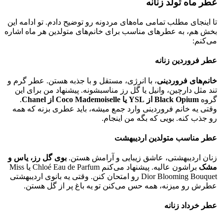
عطر ماه تولد زنانه
تا اینجای مطلب تمامی ماه‌های مردونه رو توضیح دادم. تو ادامه این
بخش هم، به عطر‌های مناسب برای خانم‌های متولدین هر ماه اشاره
می‌کنم:
عطر فروردین زنانه
خانم‌های فروردینی
، با انرژی، مستقل و با جذبه هستن. عطر گرم و
تند مثل دارچین، وانیل یا گل رز مناسبشونه. پیشنهاد من برای این
گروه
Black Opium از YSL یا Coco Mademoiselle از Chanel
.
وقتی یه خانم فروردینی وارد جمع میشه، باید عطری بزنه که همه
رو جذب کنه. بویی که بگه من اینجام.
عطر مناسب متولدین اردیبهشت
زنان اردیبهشتی، عاشق زیبایی و آرامش هستن.
بوی گل رز، یاس و
مشک
براشون عالیه. پیشنهاد می‌کنم Chloé Eau de Parfum یا Miss
Dior Blooming Bouquet رو امتحان کنن. وقتی یه بانوی اردیبهشتی
عطرش رو میزنه، همه حس می‌کنن تو یه باغ پر از گل هستن.
عطر خرداد زنانه