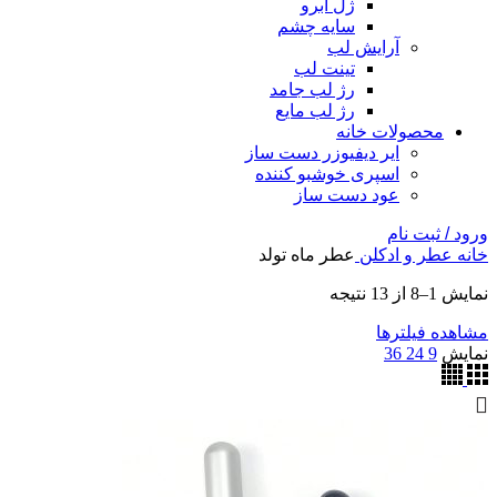
ژل ابرو
سایه چشم
آرایش لب
تینت لب
رژ لب جامد
رژ لب مایع
محصولات خانه
ایر دیفیوزر دست ساز
اسپری خوشبو کننده
عود دست ساز
ورود / ثبت نام
خانه
عطر و ادکلن
عطر ماه تولد
نمایش 1–8 از 13 نتیجه
مشاهده فیلترها
نمایش
9
24
36