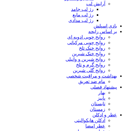
آرایش لب
رژ لب جامد
رژ لب مایع
رژ لب مدادی
بادی اسپلش
بر اساس رایحه
روایح چوبی ادویه ای
روایح چوبی مرکباتی
روایح خنک تلخ
روایح خنک شیرین
روایح شیرین و وانیلی
روایح گرم و تلخ
روایح گلی شیرین
بهداشت و مراقبت شخصی
مام ضد تعریق
پیشنهاد فصلی
بهار
پاییز
تابستان
زمستان
عطر و ادکلن
ادکلن هایکوالیتی
عطر امضا