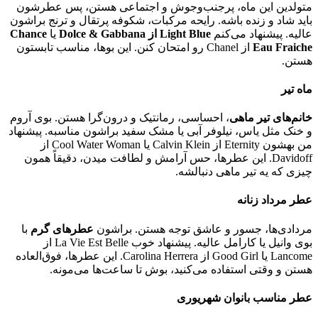
متولدین این ماه، پرجنب‌وجوش و اجتماعی هستن، پس عطرشون
باید شاد و زنده باشه. رایحه مرکبات، شکوفه پرتقال و ترنج براشون
عالیه. پیشنهاد می‌کنم
Light Blue از Dolce & Gabbana
یا
Chance
Eau Fraiche
از Chanel رو امتحان کنن. این بوها، مناسب تابستون
هستن.
ماه تیر
خانم‌های تیر ماهی
، احساسی، رمانتیک و درون‌گرا هستن. بوی آروم
و خنک مثل یاس، نیلوفر آبی یا مشک سفید براشون مناسبه. پیشنهاد
من بهشون Eternity از Calvin Klein یا Cool Water Woman از
Davidoff. این عطرها، حس آرامش و لطافت میدن، دقیقاً همون
چیزی که یه تیر ماهی دنبالشه.
عطر مرداد زنانه
مردادی‌ها، جسور و عاشق توجه هستن. براشون
عطرهای گرم
با
بوی وانیل یا کارامل عالیه. پیشنهاد خوب La Vie Est Belle از
Lancome یا Good Girl از Carolina Herrera. این عطرها، فوق‌العاده
هستن و وقتی استفاده می‌کنید، بوش تا ساعت‌ها می‌مونه.
عطر مناسب بانوان شهریوری