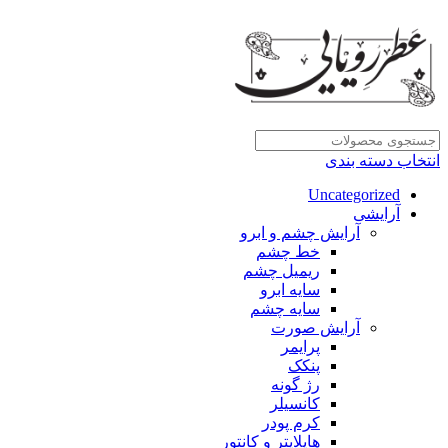
انتخاب دسته بندی
Uncategorized
آرایشی
آرایش چشم و ابرو
خط چشم
ریمیل چشم
سایه ابرو
سایه چشم
آرایش صورت
پرایمر
پنکک
رژ گونه
کانسیلر
کرم پودر
هایلایتر و کانتور