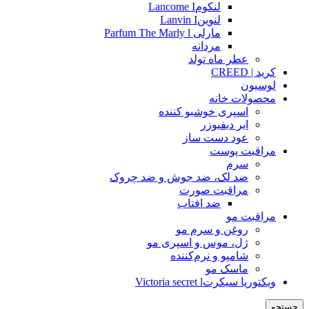
لنکومLancome I
لنوینLanvin I
مارلی Parfum The Marly l
مردانه
عطر ماه تولد
کرید | CREED
لوسیون
محصولات خانه
اسپری خوشبو کننده
ایر دیفیوزر
عود دست ساز
مراقبت پوست
سرم
ضد لک، ضد جوش و ضد چروک
مراقبت صورت
ضد افتاب
مراقبت مو
روغن و سرم مو
ژل، موس و اسپری مو
شامپو و نرم‌کننده
ماسک مو
ویکتوریا سیکرتVictoria secret l
جستجو