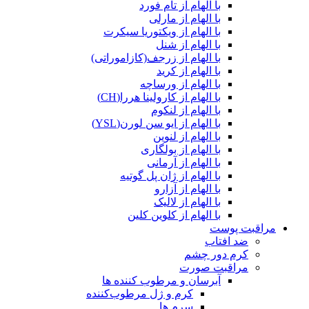
با الهام از تام فورد
با الهام از مارلی
با الهام از ویکتوریا سیکرت
با الهام از شنل
با الهام از زرجف(کازاموراتی)
با الهام از کرید
با الهام از ورساچه
با الهام از کارولینا هررا(CH)
با الهام از لنکوم
با الهام از ایو سن لورن(YSL)
با الهام از لنوین
با الهام از بولگاری
با الهام از آرمانی
با الهام از ژان پل گوتیه
با الهام از آزارو
با الهام از لالیک
با الهام از کلوین کلین
مراقبت پوست
ضد افتاب
کرم دور چشم
مراقبت صورت
آبرسان و مرطوب کننده ها
کرم و ژل مرطوب‌کننده
سرم ها