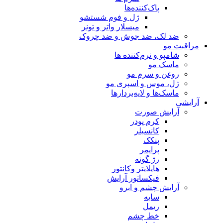
پاک‌کننده‌ها
ژل و فوم شستشو
میسلار واتر و تونر
ضد لک، ضد جوش و ضد چروک
مراقبت مو
شامپو و نرم‌کننده ها
ماسک مو
روغن و سرم مو
ژل، موس و اسپری مو
ماسک‌ها و لایه‌بردارها
آرایشی
آرایش صورت
کرم پودر
کانسیلر
پنکک
پرایمر
رژ گونه
هایلایتر وکانتور
فیکساتور آرایش
آرایش چشم و ابرو
سایه
ریمل
خط چشم