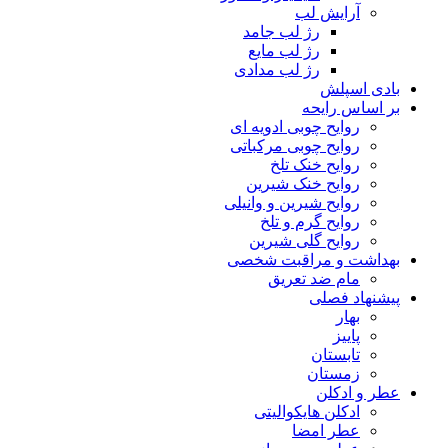
آرایش لب
رژ لب جامد
رژ لب مایع
رژ لب مدادی
بادی اسپلش
بر اساس رایحه
روایح چوبی ادویه ای
روایح چوبی مرکباتی
روایح خنک تلخ
روایح خنک شیرین
روایح شیرین و وانیلی
روایح گرم و تلخ
روایح گلی شیرین
بهداشت و مراقبت شخصی
مام ضد تعریق
پیشنهاد فصلی
بهار
پاییز
تابستان
زمستان
عطر و ادکلن
ادکلن هایکوالیتی
عطر امضا