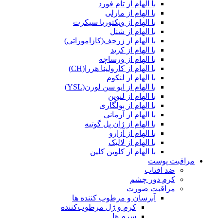
با الهام از تام فورد
با الهام از مارلی
با الهام از ویکتوریا سیکرت
با الهام از شنل
با الهام از زرجف(کازاموراتی)
با الهام از کرید
با الهام از ورساچه
با الهام از کارولینا هررا(CH)
با الهام از لنکوم
با الهام از ایو سن لورن(YSL)
با الهام از لنوین
با الهام از بولگاری
با الهام از آرمانی
با الهام از ژان پل گوتیه
با الهام از آزارو
با الهام از لالیک
با الهام از کلوین کلین
مراقبت پوست
ضد افتاب
کرم دور چشم
مراقبت صورت
آبرسان و مرطوب کننده ها
کرم و ژل مرطوب‌کننده
سرم ها