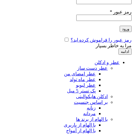
رمز عبور
*
ورود
رمز عبور را فراموش کرده اید؟
مرا به خاطر بسپار
ادامه
عطر و ادکلن
عطر دست ساز
عطر امضای من
عطر ماه تولد
عطر لبوبو
پک تستر 5 میل
ادکلن هایکوالیتی
بر اساس جنسیت
زنانه
مردانه
با الهام از برند ها
با الهام از باربری
با الهام از آمواج