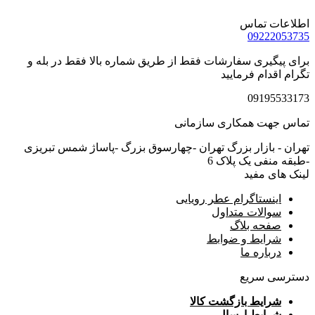
اطلاعات تماس
09222053735
برای پیگیری سفارشات فقط از طریق شماره بالا فقط در بله و
تگرام اقدام فرمایید
09195533173
تماس جهت همکاری سازمانی
تهران - بازار بزرگ تهران -چهارسوق بزرگ -پاساژ شمس تبریزی
-طبقه منفی یک پلاک 6
لینک های مفید
اینستاگرام عطر رویایی
سوالات متداول
صفحه بلاگ
شرایط و ضوابط
درباره ما
دسترسی سریع
شرایط بازگشت کالا
شرایط ارسال