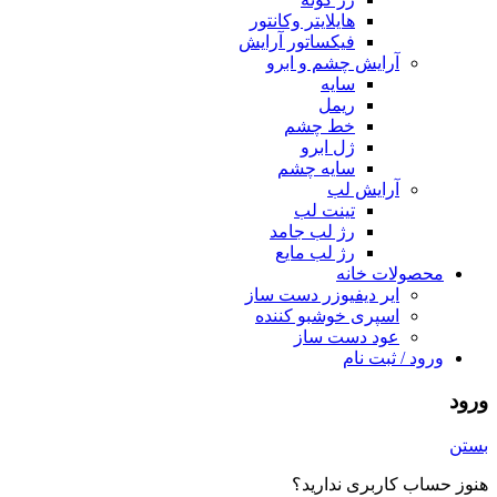
هایلایتر وکانتور
فیکساتور آرایش
آرایش چشم و ابرو
سایه
ریمل
خط چشم
ژل ابرو
سایه چشم
آرایش لب
تینت لب
رژ لب جامد
رژ لب مایع
محصولات خانه
ایر دیفیوزر دست ساز
اسپری خوشبو کننده
عود دست ساز
ورود / ثبت نام
ورود
بستن
هنوز حساب کاربری ندارید؟