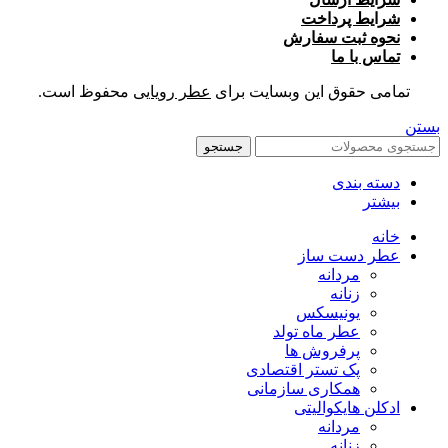
شرایط پرداخت
نحوه ثبت سفارش
تماس با ما
تمامی حقوق این وبسایت برای
عطر رویایی
محفوظ است.
بستن
جستجو
دسته بندی
بیشتر
خانه
عطر دست ساز
مردانه
زنانه
یونیسکس
عطر ماه تولد
پرفروش ها
پک تستر اقتصادی
همکاری سازمانی
ادکلن هایکوالیتی
مردانه
زنانه