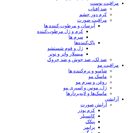
مراقبت پوست
ضد افتاب
کرم دور چشم
مراقبت صورت
آبرسان و مرطوب کننده ها
کرم و ژل مرطوب‌کننده
سرم ها
پاک‌کننده‌ها
ژل و فوم شستشو
میسلار واتر و تونر
ضد لک، ضد جوش و ضد چروک
مراقبت مو
شامپو و نرم‌کننده ها
ماسک مو
روغن و سرم مو
ژل، موس و اسپری مو
ماسک‌ها و لایه‌بردارها
آرایشی
آرایش صورت
کرم پودر
کانسیلر
پنکک
پرایمر
رژ گونه