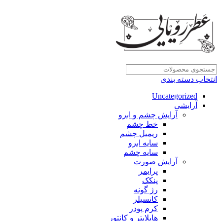
انتخاب دسته بندی
Uncategorized
آرایشی
آرایش چشم و ابرو
خط چشم
ریمیل چشم
سایه ابرو
سایه چشم
آرایش صورت
پرایمر
پنکک
رژ گونه
کانسیلر
کرم پودر
هایلایتر و کانتور