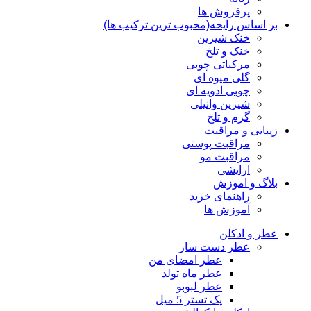
پرفروش ها
بر اساس رایحه(محبوب ترین ترکیب ها)
خنک شیرین
خنک و تلخ
مرکباتی چوبی
گلی میوه ای
چوبی ادویه ای
شیرین وانیلی
گرم و تلخ
زیبایی و مراقبت
مراقبت پوستی
مراقبت مو
ارایشی
بلاگ و اموزش
راهنمای خرید
آموزش ها
عطر و ادکلن
عطر دست ساز
عطر امضای من
عطر ماه تولد
عطر لبوبو
پک تستر 5 میل