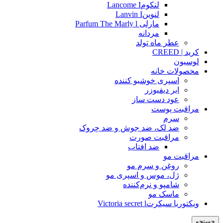
لنکومLancome I
لنوینLanvin I
مارلی Parfum The Marly l
مردانه
عطر ماه تولد
کرید | CREED
لوسیون
محصولات خانه
اسپری خوشبو کننده
ایر دیفیوزر
عود دست ساز
مراقبت پوست
سرم
ضد لک، ضد جوش و ضد چروک
مراقبت صورت
ضد افتاب
مراقبت مو
روغن و سرم مو
ژل، موس و اسپری مو
شامپو و نرم‌کننده
ماسک مو
ویکتوریا سیکرتVictoria secret l
جستجو