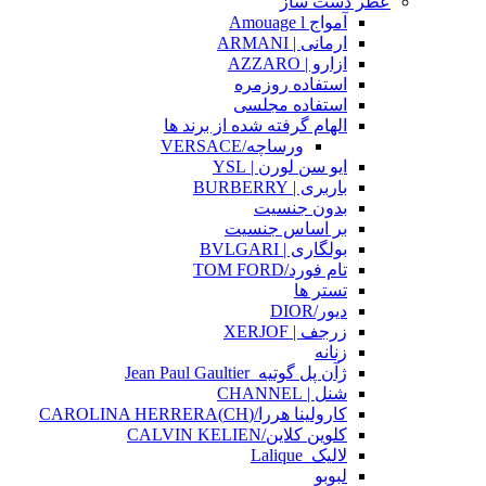
عطر دست ساز
آمواج Amouage l
ارمانی | ARMANI
ازارو | AZZARO
استفاده روزمره
استفاده مجلسی
الهام گرفته شده از برند ها
ورساچه/VERSACE
ایو سن لورن | YSL
باربری | BURBERRY
بدون جنسیت
بر اساس جنسیت
بولگاری | BVLGARI
تام فورد/TOM FORD
تستر ها
دیور/DIOR
زرجف | XERJOF
زنانه
ژآن پل گوتیه_Jean Paul Gaultier
شنل | CHANNEL
کارولینا هررا/(CH)CAROLINA HERRERA
کلوین کلاین/CALVIN KELIEN
لالیک_Lalique
لبوبو