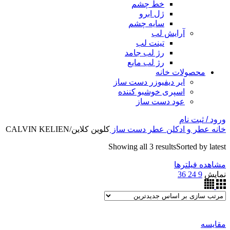
خط چشم
ژل ابرو
سایه چشم
آرایش لب
تینت لب
رژ لب جامد
رژ لب مایع
محصولات خانه
ایر دیفیوزر دست ساز
اسپری خوشبو کننده
عود دست ساز
ورود / ثبت نام
خانه
عطر و ادکلن
عطر دست ساز
کلوین کلاین/CALVIN KELIEN
Showing all 3 results
Sorted by latest
مشاهده فیلترها
نمایش
9
24
36
مقایسه