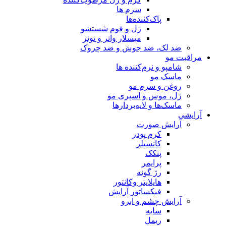
سرم ها
پاک‌کننده‌ها
ژل و فوم شستشو
میسلار واتر و تونر
ضد لک، ضد جوش و ضد چروک
مراقبت مو
شامپو و نرم‌کننده ها
ماسک مو
روغن و سرم مو
ژل، موس و اسپری مو
ماسک‌ها و لایه‌بردارها
آرایشی
آرایش صورت
کرم پودر
کانسیلر
پنکک
پرایمر
رژ گونه
هایلایتر وکانتور
فیکساتور آرایش
آرایش چشم و ابرو
سایه
ریمل