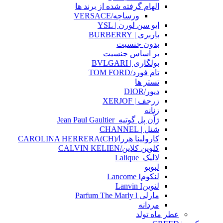
الهام گرفته شده از برند ها
ورساچه/VERSACE
ایو سن لورن | YSL
باربری | BURBERRY
بدون جنسیت
بر اساس جنسیت
بولگاری | BVLGARI
تام فورد/TOM FORD
تستر ها
دیور/DIOR
زرجف | XERJOF
زنانه
ژآن پل گوتیه_Jean Paul Gaultier
شنل | CHANNEL
کارولینا هررا/(CH)CAROLINA HERRERA
کلوین کلاین/CALVIN KELIEN
لالیک_Lalique
لبوبو
لنکومLancome I
لنوینLanvin I
مارلی Parfum The Marly l
مردانه
عطر ماه تولد