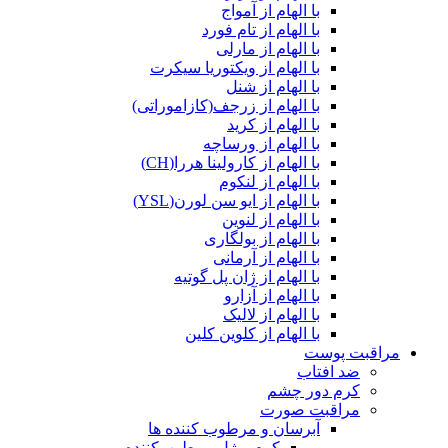
با الهام از آمواج
با الهام از تام فورد
با الهام از مارلی
با الهام از ویکتوریا سیکرت
با الهام از شنل
با الهام از زرجف(کازاموراتی)
با الهام از کرید
با الهام از ورساچه
با الهام از کارولینا هررا(CH)
با الهام از لنکوم
با الهام از ایو سن لورن(YSL)
با الهام از لنوین
با الهام از بولگاری
با الهام از آرمانی
با الهام از ژان پل گوتیه
با الهام از آزارو
با الهام از لالیک
با الهام از کلوین کلین
مراقبت پوست
ضد افتاب
کرم دور چشم
مراقبت صورت
آبرسان و مرطوب کننده ها
کرم و ژل مرطوب‌کننده