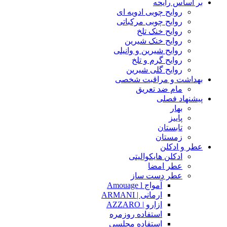
بر اساس رایحه
روایح چوبی ادویه ای
روایح چوبی مرکباتی
روایح خنک تلخ
روایح خنک شیرین
روایح شیرین و وانیلی
روایح گرم و تلخ
روایح گلی شیرین
بهداشت و مراقبت شخصی
مام ضد تعریق
پیشنهاد فصلی
بهار
پاییز
تابستان
زمستان
عطر و ادکلن
ادکلن هایکوالیتی
عطر امضا
عطر دست ساز
آمواج Amouage l
ارمانی | ARMANI
ازارو | AZZARO
استفاده روزمره
استفاده مجلسی