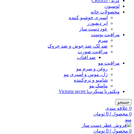
کرید | CREED
لوسیون
محصولات خانه
اسپری خوشبو کننده
ایر دیفیوزر
عود دست ساز
مراقبت پوست
سرم
ضد لک، ضد جوش و ضد چروک
مراقبت صورت
ضد افتاب
مراقبت مو
روغن و سرم مو
ژل، موس و اسپری مو
شامپو و نرم‌کننده
ماسک مو
ویکتوریا سیکرتVictoria secret l
جستجو
0
علاقه مندی
0
محصول
/
0
تومان
منو
0
محصول
/
0
تومان