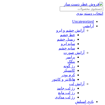
انتخاب دسته بندی
Uncategorized
آرایشی
آرایش چشم و ابرو
خط چشم
ریمیل چشم
سایه ابرو
سایه چشم
آرایش صورت
پرایمر
پنکک
رژ گونه
کانسیلر
کرم پودر
هایلایتر و کانتور
آرایش لب
رژ لب جامد
رژ لب مایع
رژ لب مدادی
بادی اسپلش