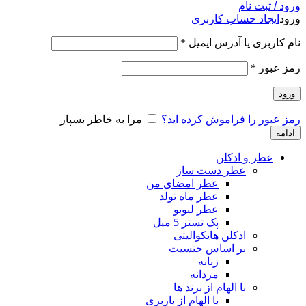
ورود / ثبت نام
ورود
ایجاد حساب کاربری
نام کاربری یا آدرس ایمیل
*
رمز عبور
*
ورود
رمز عبور را فراموش کرده اید؟
مرا به خاطر بسپار
ادامه
عطر و ادکلن
عطر دست ساز
عطر امضای من
عطر ماه تولد
عطر لبوبو
پک تستر 5 میل
ادکلن هایکوالیتی
بر اساس جنسیت
زنانه
مردانه
با الهام از برند ها
با الهام از باربری