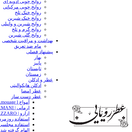
روایح چوبی ادویه ای
روایح چوبی مرکباتی
روایح خنک تلخ
روایح خنک شیرین
روایح شیرین و وانیلی
روایح گرم و تلخ
روایح گلی شیرین
بهداشت و مراقبت شخصی
مام ضد تعریق
پیشنهاد فصلی
بهار
پاییز
تابستان
زمستان
عطر و ادکلن
ادکلن هایکوالیتی
عطر امضا
عطر دست ساز
آمواج Amouage l
ارمانی | ARMANI
ازارو | AZZARO
استفاده روزمره
استفاده مجلسی
الهام گرفته شده 