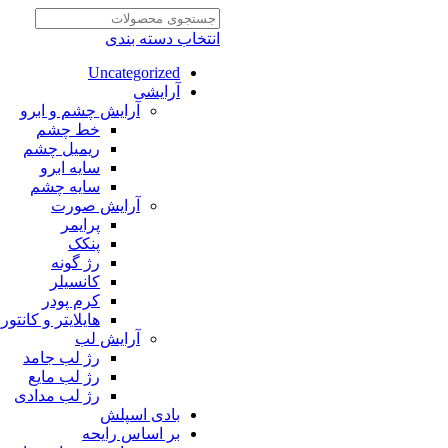
انتخاب دسته بندی
Uncategorized
آرایشی
آرایش چشم و ابرو
خط چشم
ریمیل چشم
سایه ابرو
سایه چشم
آرایش صورت
پرایمر
پنکک
رژ گونه
کانسیلر
کرم پودر
هایلایتر و کانتور
آرایش لب
رژ لب جامد
رژ لب مایع
رژ لب مدادی
بادی اسپلش
بر اساس رایحه