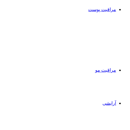
با الهام از کلوین کلین
مراقبت پوست
ضد افتاب
کرم دور چشم
مراقبت صورت
آبرسان و مرطوب کننده ها
کرم و ژل مرطوب‌کننده
سرم ها
پاک‌کننده‌ها
ژل و فوم شستشو
میسلار واتر و تونر
ضد لک، ضد جوش و ضد چروک
مراقبت مو
شامپو و نرم‌کننده ها
ماسک مو
روغن و سرم مو
ژل، موس و اسپری مو
ماسک‌ها و لایه‌بردارها
آرایشی
آرایش صورت
کرم پودر
کانسیلر
پنکک