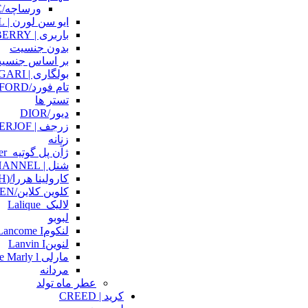
ورساچه/VERSACE
ایو سن لورن | YSL
باربری | BURBERRY
بدون جنسیت
بر اساس جنسی
بولگاری | BVLGARI
تام فورد/TOM FORD
تستر ها
دیور/DIOR
زرجف | XERJOF
زنانه
ژآن پل گوتیه_Jean Paul Gaultier
شنل | CHANNEL
کارولینا هررا/(CH)CAROLINA HERRERA
کلوین کلاین/CALVIN KELIEN
لالیک_Lalique
لبوبو
لنکومLancome I
لنوینLanvin I
مارلی Parfum The Marly l
مردانه
عطر ماه تولد
کرید | CREED