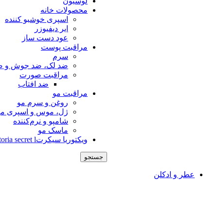
لوسیون
محصولات خانه
اسپری خوشبو کننده
ایر دیفیوزر
عود دست ساز
مراقبت پوست
سرم
ضد لک، ضد جوش و ض
مراقبت صورت
ضد افتاب
مراقبت مو
روغن و سرم مو
ژل، موس و اسپری مو
شامپو و نرم‌کننده
ماسک مو
ویکتوریا سیکرتVictoria secret l
جستجو
عطر و ادکلن
عطر دست ساز
عطر امضای من
عطر ماه تولد
عطر لبوبو