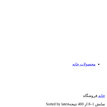
پرایمر
رژ گونه
هایلایتر وکانتور
فیکساتور آرایش
آرایش چشم و ابرو
سایه
ریمل
خط چشم
ژل ابرو
سایه چشم
آرایش لب
تینت لب
رژ لب جامد
رژ لب مایع
محصولات خانه
ایر دیفیوزر دست ساز
اسپری خوشبو کننده
عود دست ساز
خانه
فروشگاه
نمایش 1–8 از 469 نتیجه
Sorted by latest