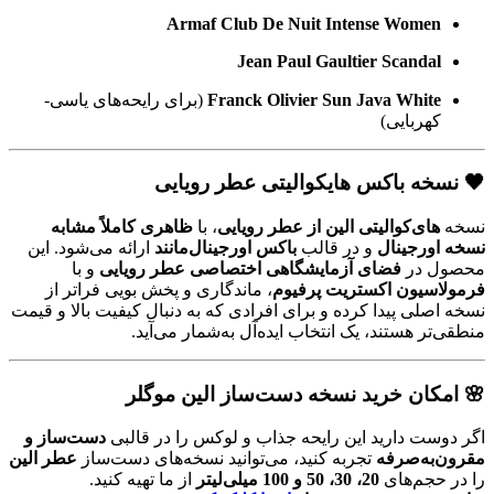
Armaf Club De Nuit Intense Women
Jean Paul Gaultier Scandal
Franck Olivier Sun Java White
(برای رایحه‌های یاسی-
کهربایی)
🖤
نسخه باکس هایکوالیتی عطر رویایی
نسخه
های‌کوالیتی الین از عطر رویایی
، با
ظاهری کاملاً مشابه
نسخه اورجینال
و در قالب
باکس اورجینال‌مانند
ارائه می‌شود. این
محصول در
فضای آزمایشگاهی اختصاصی عطر رویایی
و با
فرمولاسیون اکستریت پرفیوم
، ماندگاری و پخش بویی فراتر از
نسخه اصلی پیدا کرده و برای افرادی که به دنبال کیفیت بالا و قیمت
منطقی‌تر هستند، یک انتخاب ایده‌آل به‌شمار می‌آید.
🌸
امکان خرید نسخه دست‌ساز الین موگلر
اگر دوست دارید این رایحه جذاب و لوکس را در قالبی
دست‌ساز و
مقرون‌به‌صرفه
تجربه کنید، می‌توانید نسخه‌های دست‌ساز
عطر الین
را در حجم‌های
20، 30، 50 و 100 میلی‌لیتر
از ما تهیه کنید.