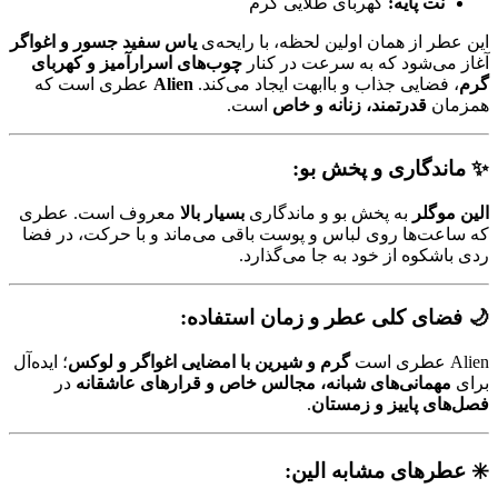
نت پایه:
کهربای طلایی گرم
این عطر از همان اولین لحظه، با رایحه‌ی
یاس سفید جسور و اغواگر
آغاز می‌شود که به سرعت در کنار
چوب‌های اسرارآمیز و کهربای
گرم
، فضایی جذاب و باابهت ایجاد می‌کند.
Alien
عطری است که
همزمان
قدرتمند، زنانه و خاص
است.
✨
ماندگاری و پخش بو:
الین موگلر
به پخش بو و ماندگاری
بسیار بالا
معروف است. عطری
که ساعت‌ها روی لباس و پوست باقی می‌ماند و با حرکت، در فضا
ردی باشکوه از خود به جا می‌گذارد.
🌙
فضای کلی عطر و زمان استفاده:
Alien عطری است
گرم و شیرین با امضایی اغواگر و لوکس
؛ ایده‌آل
برای
مهمانی‌های شبانه، مجالس خاص و قرارهای عاشقانه
در
فصل‌های پاییز و زمستان
.
✳️
عطرهای مشابه الین: