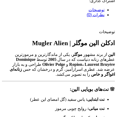
اشتراک گذاری:
توضیحات
نظرات (0)
توضیحات
ادکلن الین موگلر | Mugler Alien
الین
از برند مشهور
موگلر
، یکی از ماندگارترین و مرموزترین
عطرهای زنانه دنیاست که در سال
2005
توسط
Dominique
Ropion، Laurent Bruyère
و
Olivier Polge
طراحی و به بازار
عرضه شد. عطری اسرارآمیز، گرم و درخشان که حس
زنانه‌ای
اغواگر و خاص
را به تصویر می‌کشد.
🌸
نت‌های بویایی الین:
نت ابتدایی:
یاس سفید (گل امضای این عطر)
نت میانی:
روایح چوبی مرموز