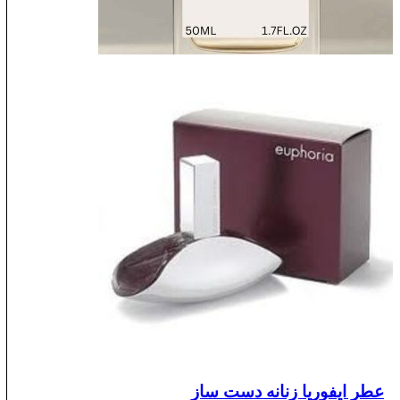
عطر ایفوریا زنانه دست ساز