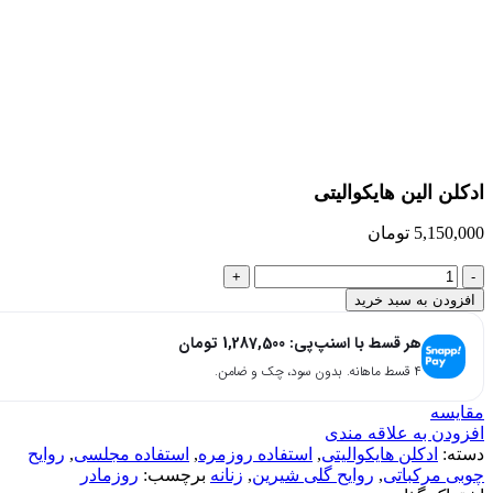
بزرگنمایی تصویر
ادکلن الین هایکوالیتی
5,150,000
تومان
افزودن به سبد خرید
هر قسط با اسنپ‌پی:
1,287,500
تومان
۴ قسط ماهانه. بدون سود، چک و ضامن.
مقایسه
افزودن به علاقه مندی
دسته:
ادکلن هایکوالیتی
,
استفاده روزمره
,
استفاده مجلسی
,
روایح
چوبی مرکباتی
,
روایح گلی شیرین
,
زنانه
برچسب:
روزمادر