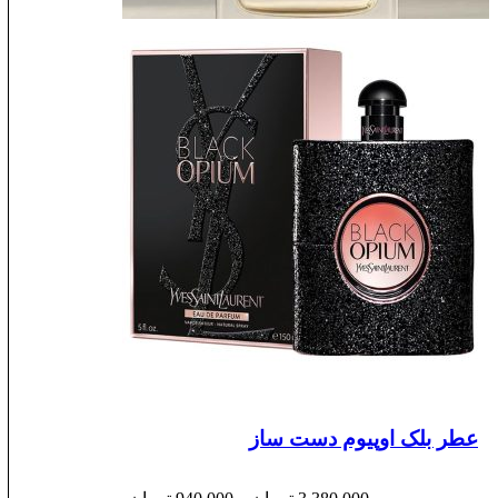
عطر بلک اوپیوم دست ساز