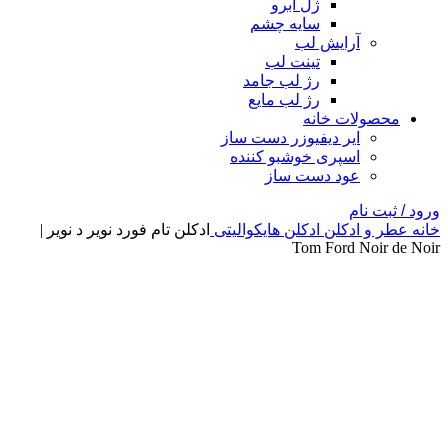
ژل ابرو
سایه چشم
آرایش لب
تینت لب
رژ لب جامد
رژ لب مایع
محصولات خانه
ایر دیفیوزر دست ساز
اسپری خوشبو کننده
عود دست ساز
ورود / ثبت نام
خانه
عطر و ادکلن
ادکلن هایکوالیتی
ادکلن تام فورد نویر د نویر |
Tom Ford Noir de Noir
-2%