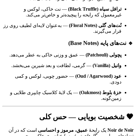
ترافل سیاه (Black Truffle)
— نت خاکی، لوکس و
غیرمعمول که رایحه را پیچیده‌تر و خاص‌تر می‌کند.
نُت‌های گلی (Floral Notes)
— به‌عنوان لایه‌ای لطیف روی رز
قرار می‌گیرند.
🔹 نت‌های پایه (Base Notes)
پچولی (Patchouli)
— عمق و وزنی خاکی به عطر می‌دهد.
وانیل (Vanilla)
— گرمی، لطافت و بعد شیرین می‌بخشد.
عود (Oud / Agarwood)
— حضور چوبی، لوکس و کمی
دودی.
خزهٔ بلوط (Oakmoss)
— یک لایهٔ کلاسیک چایپری طلایی و
زمین‌گونه.
🖤 شخصیت بویایی — حس کلی
Noir de Noir
یک رایحهٔ
عمیق، مرموز و احساسی
است که در آن
تضادهای بویایی —
گل‌های تیرهٔ رز با عناصری خاکی و چوبی
—