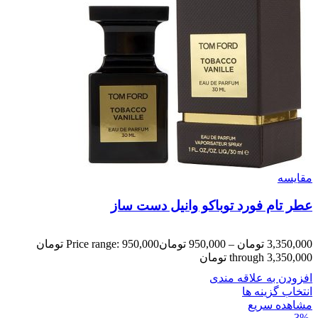
مقایسه
عطر تام فورد توباکو وانیل دست ساز
3,350,000
تومان
–
950,000
تومان
Price range: 950,000 تومان
through 3,350,000 تومان
افزودن به علاقه مندی
انتخاب گزینه ها
مشاهده سریع
-3%