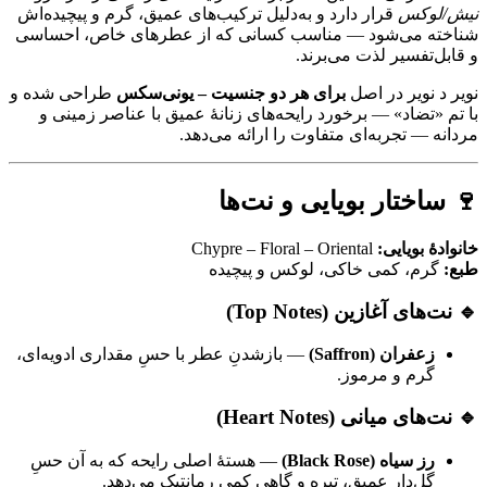
نیش/لوکس
قرار دارد و به‌دلیل ترکیب‌های عمیق، گرم و پیچیده‌اش
شناخته می‌شود — مناسب کسانی که از عطرهای خاص، احساسی
و قابل‌تفسیر لذت می‌برند.
نویر د نویر در اصل
برای هر دو جنسیت – یونی‌سکس
طراحی شده و
با تم «تضاد» — برخورد رایحه‌های زنانهٔ عمیق با عناصر زمینی و
مردانه — تجربه‌ای متفاوت را ارائه می‌دهد.
🍷 ساختار بویایی و نت‌ها
خانوادهٔ بویایی:
Chypre – Floral – Oriental
طبع:
گرم، کمی خاکی، لوکس و پیچیده
🔹 نت‌های آغازین (Top Notes)
زعفران (Saffron)
— بازشدنِ عطر با حسِ مقداری ادویه‌ای،
گرم و مرموز.
🔹 نت‌های میانی (Heart Notes)
رز سیاه (Black Rose)
— هستهٔ اصلی رایحه که به آن حسِ
گل‌دارِ عمیق، تیره و گاهی کمی رمانتیک می‌دهد.