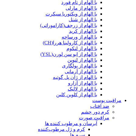
با الهام از تام فورد
با الهام از مارلی
با الهام از ویکتوریا سیکرت
با الهام از شنل
با الهام از زرجف(کازاموراتی)
با الهام از کرید
با الهام از ورساچه
با الهام از کارولینا هررا(CH)
با الهام از لنکوم
با الهام از ایو سن لورن(YSL)
با الهام از لنوین
با الهام از بولگاری
با الهام از آرمانی
با الهام از ژان پل گوتیه
با الهام از آزارو
با الهام از لالیک
با الهام از کلوین کلین
مراقبت پوست
ضد افتاب
کرم دور چشم
مراقبت صورت
آبرسان و مرطوب کننده ها
کرم و ژل مرطوب‌کننده
سرم ها