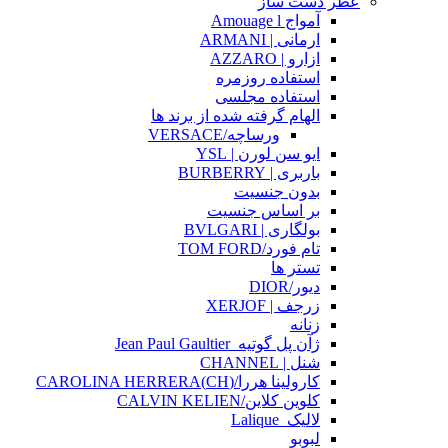
عطر دست ساز
آمواج Amouage l
ارمانی | ARMANI
ازارو | AZZARO
استفاده روزمره
استفاده مجلسی
الهام گرفته شده از برند ها
ورساچه/VERSACE
ایو سن لورن | YSL
باربری | BURBERRY
بدون جنسیت
بر اساس جنسیت
بولگاری | BVLGARI
تام فورد/TOM FORD
تستر ها
دیور/DIOR
زرجف | XERJOF
زنانه
ژآن پل گوتیه_Jean Paul Gaultier
شنل | CHANNEL
کارولینا هررا/(CH)CAROLINA HERRERA
کلوین کلاین/CALVIN KELIEN
لالیک_Lalique
لبوبو