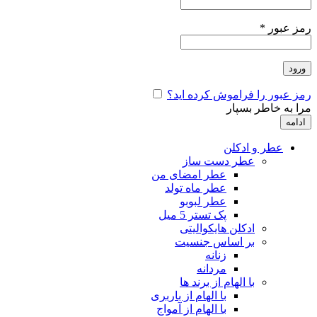
رمز عبور
*
ورود
رمز عبور را فراموش کرده اید؟
مرا به خاطر بسپار
ادامه
عطر و ادکلن
عطر دست ساز
عطر امضای من
عطر ماه تولد
عطر لبوبو
پک تستر 5 میل
ادکلن هایکوالیتی
بر اساس جنسیت
زنانه
مردانه
با الهام از برند ها
با الهام از باربری
با الهام از آمواج