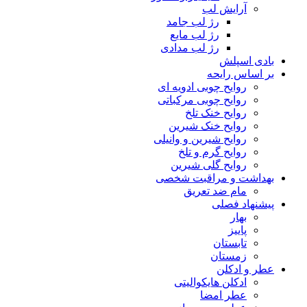
آرایش لب
رژ لب جامد
رژ لب مایع
رژ لب مدادی
بادی اسپلش
بر اساس رایحه
روایح چوبی ادویه ای
روایح چوبی مرکباتی
روایح خنک تلخ
روایح خنک شیرین
روایح شیرین و وانیلی
روایح گرم و تلخ
روایح گلی شیرین
بهداشت و مراقبت شخصی
مام ضد تعریق
پیشنهاد فصلی
بهار
پاییز
تابستان
زمستان
عطر و ادکلن
ادکلن هایکوالیتی
عطر امضا