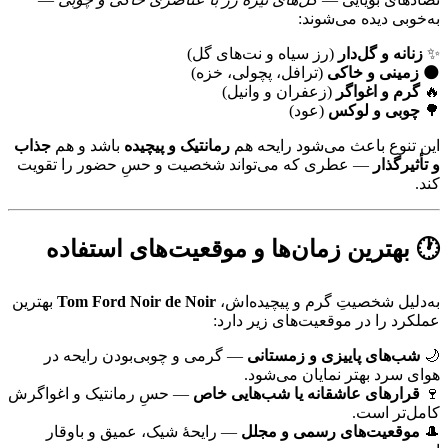
به‌خوبی دیده می‌شوند:
✨
زنانه و گل‌دار
(رز سیاه و نت‌های گل)
🌑
زمینی و خاکی
(ترافل، پچولی، خزه)
🔥
گرم و اغواگر
(زعفران و وانیل)
🌳
چوبی و لوکس
(عود)
این تنوع باعث می‌شود رایحه هم
رمانتیک و پیچیده
باشد و هم
جذاب
و تأثیرگذار
— عطری که می‌تواند شخصیت و حسِ حضور را تقویت
کند.
🕐 بهترین زمان‌ها و موقعیت‌های استفاده
به‌دلیل شخصیتِ گرم و پیچیده‌اش،
Tom Ford Noir de Noir
بهترین
عملکرد را در موقعیت‌های زیر دارد:
🌙
شب‌های پاییزی و زمستانی
— گرمی و چوبی‌بودن رایحه در
هوای سرد بهتر نمایان می‌شود.
🍷
قرارهای عاشقانه یا شب‌هایی خاص
— حسِ رمانتیک و اغواگرش
کامل‌تر است.
🎩
موقعیت‌های رسمی و مجلل
— رایحهٔ شیک، عمیق و باوقار