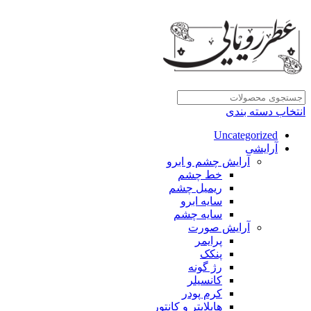
انتخاب دسته بندی
Uncategorized
آرایشی
آرایش چشم و ابرو
خط چشم
ریمیل چشم
سایه ابرو
سایه چشم
آرایش صورت
پرایمر
پنکک
رژ گونه
کانسیلر
کرم پودر
هایلایتر و کانتور