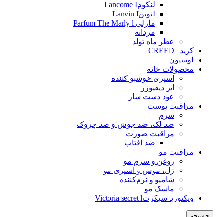
لنکومLancome I
لنوینLanvin I
مارلی Parfum The Marly l
مردانه
عطر ماه تولد
کرید | CREED
لوسیون
محصولات خانه
اسپری خوشبو کننده
ایر دیفیوزر
عود دست ساز
مراقبت پوست
سرم
ضد لک، ضد جوش و ضد چروک
مراقبت صورت
ضد افتاب
مراقبت مو
روغن و سرم مو
ژل، موس و اسپری مو
شامپو و نرم‌کننده
ماسک مو
ویکتوریا سیکرتVictoria secret l
جستجو