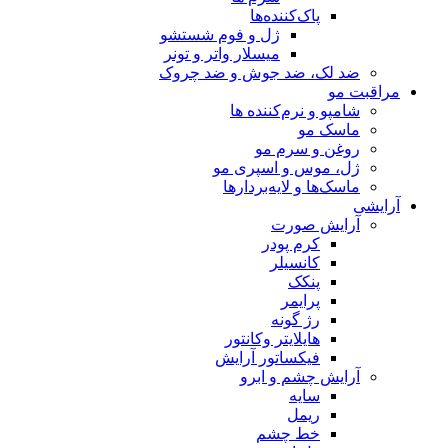
پاک‌کننده‌ها
ژل و فوم شستشو
میسلار واتر و تونر
ضد لک، ضد جوش و ضد چروک
مراقبت مو
شامپو و نرم‌کننده ها
ماسک مو
روغن و سرم مو
ژل، موس و اسپری مو
ماسک‌ها و لایه‌بردارها
آرایشی
آرایش صورت
کرم پودر
کانسیلر
پنکک
پرایمر
رژ گونه
هایلایتر وکانتور
فیکساتور آرایش
آرایش چشم و ابرو
سایه
ریمل
خط چشم