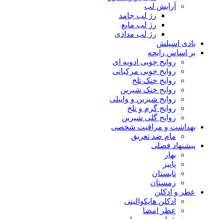
آرایش لب
رژ لب جامد
رژ لب مایع
رژ لب مدادی
بادی اسپلش
بر اساس رایحه
روایح چوبی ادویه ای
روایح چوبی مرکباتی
روایح خنک تلخ
روایح خنک شیرین
روایح شیرین و وانیلی
روایح گرم و تلخ
روایح گلی شیرین
بهداشت و مراقبت شخصی
مام ضد تعریق
پیشنهاد فصلی
بهار
پاییز
تابستان
زمستان
عطر و ادکلن
ادکلن هایکوالیتی
عطر امضا