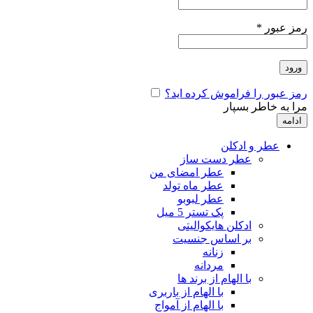
رمز عبور
*
ورود
رمز عبور را فراموش کرده اید؟
مرا به خاطر بسپار
ادامه
عطر و ادکلن
عطر دست ساز
عطر امضای من
عطر ماه تولد
عطر لبوبو
پک تستر 5 میل
ادکلن هایکوالیتی
بر اساس جنسیت
زنانه
مردانه
با الهام از برند ها
با الهام از باربری
با الهام از آمواج