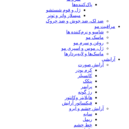
پاک‌کننده‌ها
ژل و فوم شستشو
میسلار واتر و تونر
ضد لک، ضد جوش و ضد چروک
مراقبت مو
شامپو و نرم‌کننده ها
ماسک مو
روغن و سرم مو
ژل، موس و اسپری مو
ماسک‌ها و لایه‌بردارها
آرایشی
آرایش صورت
کرم پودر
کانسیلر
پنکک
پرایمر
رژ گونه
هایلایتر وکانتور
فیکساتور آرایش
آرایش چشم و ابرو
سایه
ریمل
خط چشم