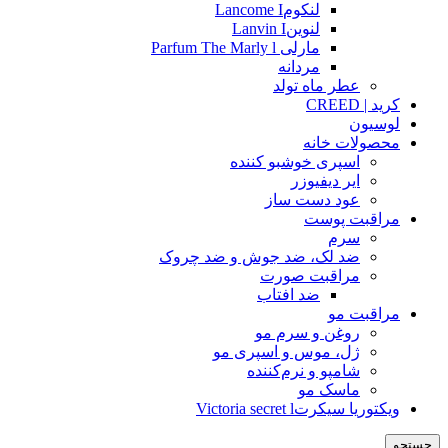
لنکومLancome I
لنوینLanvin I
مارلی Parfum The Marly l
مردانه
عطر ماه تولد
کرید | CREED
لوسیون
محصولات خانه
اسپری خوشبو کننده
ایر دیفیوزر
عود دست ساز
مراقبت پوست
سرم
ضد لک، ضد جوش و ضد چروک
مراقبت صورت
ضد افتاب
مراقبت مو
روغن و سرم مو
ژل، موس و اسپری مو
شامپو و نرم‌کننده
ماسک مو
ویکتوریا سیکرتVictoria secret l
جستجو