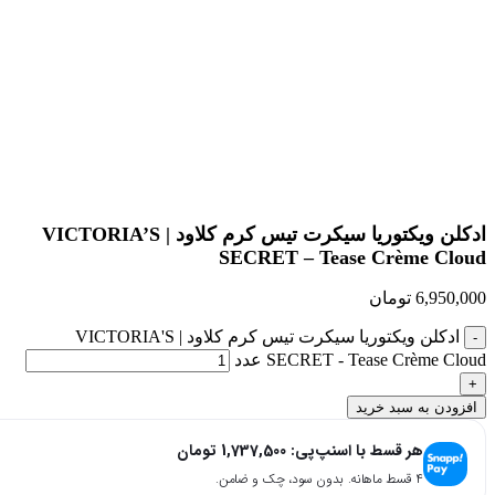
بزرگنمایی تصویر
ادکلن ویکتوریا سیکرت تیس کرم کلاود | VICTORIA’S
SECRET – Tease Crème Cloud
6,950,000
تومان
ادکلن ویکتوریا سیکرت تیس کرم کلاود | VICTORIA'S
SECRET - Tease Crème Cloud عدد
افزودن به سبد خرید
هر قسط با اسنپ‌پی:
1,737,500
تومان
۴ قسط ماهانه. بدون سود، چک و ضامن.