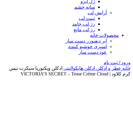
ژل ابرو
سایه چشم
آرایش لب
تینت لب
رژ لب جامد
رژ لب مایع
محصولات خانه
ایر دیفیوزر دست ساز
اسپری خوشبو کننده
عود دست ساز
ورود / ثبت نام
خانه
عطر و ادکلن
ادکلن هایکوالیتی
ادکلن ویکتوریا سیکرت تیس
کرم کلاود | VICTORIA’S SECRET – Tease Crème Cloud