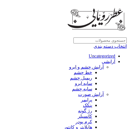
انتخاب دسته بندی
Uncategorized
آرایشی
آرایش چشم و ابرو
خط چشم
ریمیل چشم
سایه ابرو
سایه چشم
آرایش صورت
پرایمر
پنکک
رژ گونه
کانسیلر
کرم پودر
هایلایتر و کانتور