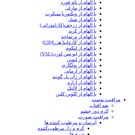
با الهام از تام فورد
با الهام از مارلی
با الهام از ویکتوریا سیکرت
با الهام از شنل
با الهام از زرجف(کازاموراتی)
با الهام از کرید
با الهام از ورساچه
با الهام از کارولینا هررا(CH)
با الهام از لنکوم
با الهام از ایو سن لورن(YSL)
با الهام از لنوین
با الهام از بولگاری
با الهام از آرمانی
با الهام از ژان پل گوتیه
با الهام از آزارو
با الهام از لالیک
با الهام از کلوین کلین
مراقبت پوست
ضد افتاب
کرم دور چشم
مراقبت صورت
آبرسان و مرطوب کننده ها
کرم و ژل مرطوب‌کننده
سرم ها