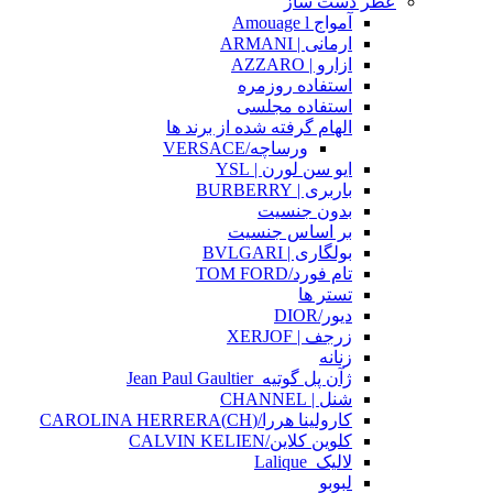
عطر دست ساز
آمواج Amouage l
ارمانی | ARMANI
ازارو | AZZARO
استفاده روزمره
استفاده مجلسی
الهام گرفته شده از برند ها
ورساچه/VERSACE
ایو سن لورن | YSL
باربری | BURBERRY
بدون جنسیت
بر اساس جنسیت
بولگاری | BVLGARI
تام فورد/TOM FORD
تستر ها
دیور/DIOR
زرجف | XERJOF
زنانه
ژآن پل گوتیه_Jean Paul Gaultier
شنل | CHANNEL
کارولینا هررا/(CH)CAROLINA HERRERA
کلوین کلاین/CALVIN KELIEN
لالیک_Lalique
لبوبو