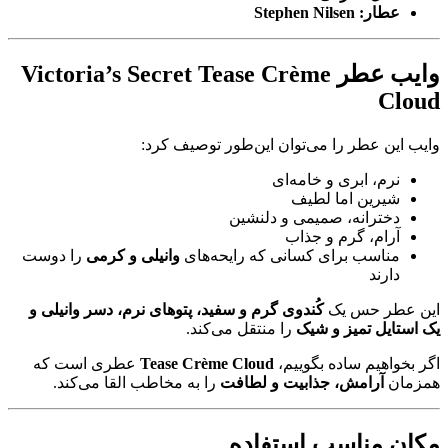
عطار:
Stephen Nilsen
وایب عطر Victoria’s Secret Tease Crème
Cloud
وایب این عطر را می‌توان این‌طور توصیف کرد:
نرم، ابری و خامه‌ای
شیرین اما لطیف
دخترانه، صمیمی و دلنشین
آرام، گرم و جذاب
مناسب برای کسانی که رایحه‌های
وانیلی و کرمی
را دوست
دارند
این عطر حس یک
کُندوی گرم و سفید، پتوهای نرم، دسر وانیلی و
یک استایل تمیز و شیک
را منتقل می‌کند.
اگر بخواهیم ساده بگوییم،
Tease Crème Cloud
عطری است که
همزمان
آرامش، جذابیت و لطافت
را به مخاطب القا می‌کند.
مکان مناسب استفاده