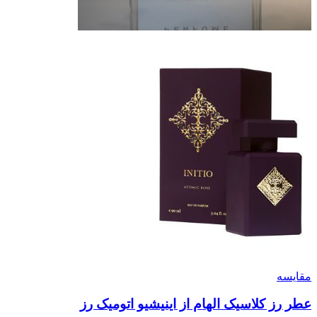
مقایسه
عطر رز کلاسیک الهام از اینیشیو اتومیک رز