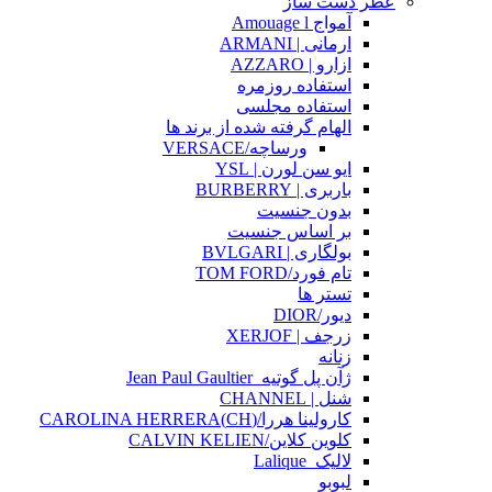
عطر دست ساز
آمواج Amouage l
ارمانی | ARMANI
ازارو | AZZARO
استفاده روزمره
استفاده مجلسی
الهام گرفته شده از برند ها
ورساچه/VERSACE
ایو سن لورن | YSL
باربری | BURBERRY
بدون جنسیت
بر اساس جنسیت
بولگاری | BVLGARI
تام فورد/TOM FORD
تستر ها
دیور/DIOR
زرجف | XERJOF
زنانه
ژآن پل گوتیه_Jean Paul Gaultier
شنل | CHANNEL
کارولینا هررا/(CH)CAROLINA HERRERA
کلوین کلاین/CALVIN KELIEN
لالیک_Lalique
لبوبو