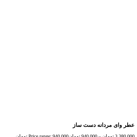
بزرگنمایی تصویر
عطر وای مردانه دست ساز
3,380,000
تومان
–
940,000
تومان
Price range: 940,000 تومان