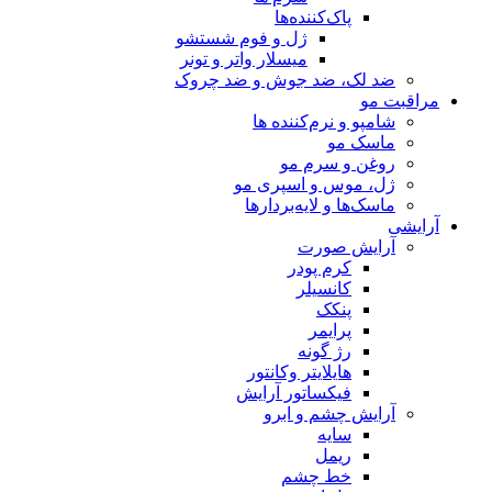
پاک‌کننده‌ها
ژل و فوم شستشو
میسلار واتر و تونر
ضد لک، ضد جوش و ضد چروک
مراقبت مو
شامپو و نرم‌کننده ها
ماسک مو
روغن و سرم مو
ژل، موس و اسپری مو
ماسک‌ها و لایه‌بردارها
آرایشی
آرایش صورت
کرم پودر
کانسیلر
پنکک
پرایمر
رژ گونه
هایلایتر وکانتور
فیکساتور آرایش
آرایش چشم و ابرو
سایه
ریمل
خط چشم