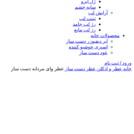
ژل ابرو
سایه چشم
آرایش لب
تینت لب
رژ لب جامد
رژ لب مایع
محصولات خانه
ایر دیفیوزر دست ساز
اسپری خوشبو کننده
عود دست ساز
ورود / ثبت نام
خانه
عطر و ادکلن
عطر دست ساز
عطر وای مردانه دست ساز
-3%