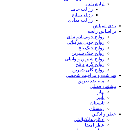
آرایش لب
رژ لب جامد
رژ لب مایع
رژ لب مدادی
بادی اسپلش
بر اساس رایحه
روایح چوبی ادویه ای
روایح چوبی مرکباتی
روایح خنک تلخ
روایح خنک شیرین
روایح شیرین و وانیلی
روایح گرم و تلخ
روایح گلی شیرین
بهداشت و مراقبت شخصی
مام ضد تعریق
پیشنهاد فصلی
بهار
پاییز
تابستان
زمستان
عطر و ادکلن
ادکلن هایکوالیتی
عطر امضا