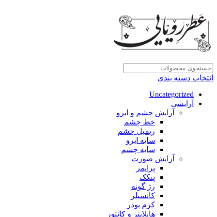
انتخاب دسته بندی
Uncategorized
آرایشی
آرایش چشم و ابرو
خط چشم
ریمیل چشم
سایه ابرو
سایه چشم
آرایش صورت
پرایمر
پنکک
رژ گونه
کانسیلر
کرم پودر
هایلایتر و کانتور