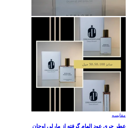
مقایسه
عطر چری عود الهام گرفته از مارلی اوجان