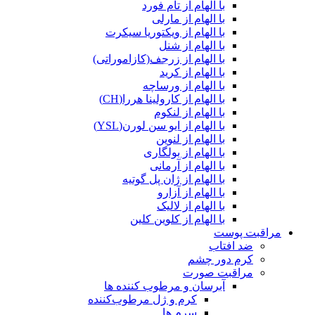
با الهام از تام فورد
با الهام از مارلی
با الهام از ویکتوریا سیکرت
با الهام از شنل
با الهام از زرجف(کازاموراتی)
با الهام از کرید
با الهام از ورساچه
با الهام از کارولینا هررا(CH)
با الهام از لنکوم
با الهام از ایو سن لورن(YSL)
با الهام از لنوین
با الهام از بولگاری
با الهام از آرمانی
با الهام از ژان پل گوتیه
با الهام از آزارو
با الهام از لالیک
با الهام از کلوین کلین
مراقبت پوست
ضد افتاب
کرم دور چشم
مراقبت صورت
آبرسان و مرطوب کننده ها
کرم و ژل مرطوب‌کننده
سرم ها