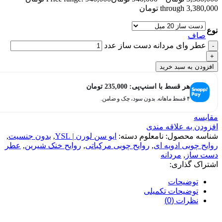
through 3,380,000 تومان
نوع
صاف
عطر وای مردانه دست ساز عدد
افزودن به سبد خرید
هر قسط با اسنپ‌پی:
235,000
تومان
۴ قسط ماهانه. بدون سود، چک و ضامن.
مقایسه
افزودن به علاقه مندی
شناسه محصول:
نامعلوم
دسته:
ایو سن لورن | YSL
,
بدون جنسیت
,
روایح چوبی ادویه ای
,
روایح چوبی مرکباتی
,
روایح خنک شیرین
,
عطر
دست ساز
,
مردانه
اشتراک گذاری:
توضیحات
توضیحات تکمیلی
نظرات (0)