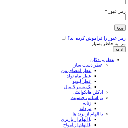
رمز عبور
*
ورود
رمز عبور را فراموش کرده اید؟
مرا به خاطر بسپار
ادامه
عطر و ادکلن
عطر دست ساز
عطر امضای من
عطر ماه تولد
عطر لبوبو
پک تستر 5 میل
ادکلن هایکوالیتی
بر اساس جنسیت
زنانه
مردانه
با الهام از برند ها
با الهام از باربری
با الهام از آمواج