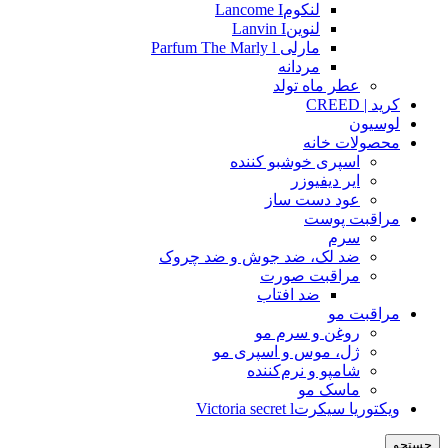
لنکومLancome I
لنوینLanvin I
مارلی Parfum The Marly l
مردانه
عطر ماه تولد
کرید | CREED
لوسیون
محصولات خانه
اسپری خوشبو کننده
ایر دیفیوزر
عود دست ساز
مراقبت پوست
سرم
ضد لک، ضد جوش و ضد چروک
مراقبت صورت
ضد افتاب
مراقبت مو
روغن و سرم مو
ژل، موس و اسپری مو
شامپو و نرم‌کننده
ماسک مو
ویکتوریا سیکرتVictoria secret l
جستجو