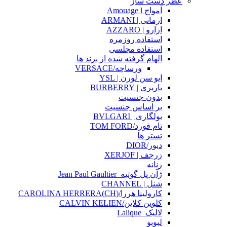
عطر دست ساز
آمواج Amouage l
ارمانی | ARMANI
ازارو | AZZARO
استفاده روزمره
استفاده مجلسی
الهام گرفته شده از برند ها
ورساچه/VERSACE
ایو سن لورن | YSL
باربری | BURBERRY
بدون جنسیت
بر اساس جنسیت
بولگاری | BVLGARI
تام فورد/TOM FORD
تستر ها
دیور/DIOR
زرجف | XERJOF
زنانه
ژآن پل گوتیه_Jean Paul Gaultier
شنل | CHANNEL
کارولینا هررا/(CH)CAROLINA HERRERA
کلوین کلاین/CALVIN KELIEN
لالیک_Lalique
لبوبو