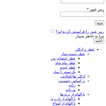
رمز عبور
*
ورود
رمز عبور را فراموش کرده اید؟
مرا به خاطر بسپار
ادامه
عطر و ادکلن
عطر دست ساز
عطر امضای من
عطر ماه تولد
عطر لبوبو
پک تستر 5 میل
ادکلن هایکوالیتی
بر اساس جنسیت
زنانه
مردانه
با الهام از برند ها
با الهام از باربری
با الهام از آمواج