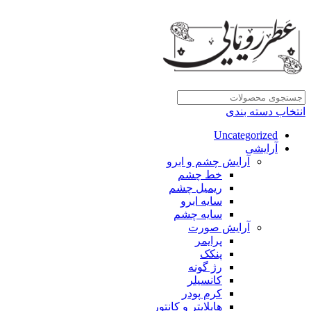
انتخاب دسته بندی
Uncategorized
آرایشی
آرایش چشم و ابرو
خط چشم
ریمیل چشم
سایه ابرو
سایه چشم
آرایش صورت
پرایمر
پنکک
رژ گونه
کانسیلر
کرم پودر
هایلایتر و کانتور