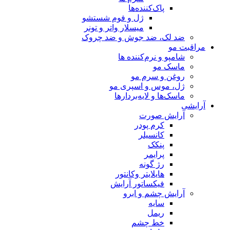
پاک‌کننده‌ها
ژل و فوم شستشو
میسلار واتر و تونر
ضد لک، ضد جوش و ضد چروک
مراقبت مو
شامپو و نرم‌کننده ها
ماسک مو
روغن و سرم مو
ژل، موس و اسپری مو
ماسک‌ها و لایه‌بردارها
آرایشی
آرایش صورت
کرم پودر
کانسیلر
پنکک
پرایمر
رژ گونه
هایلایتر وکانتور
فیکساتور آرایش
آرایش چشم و ابرو
سایه
ریمل
خط چشم