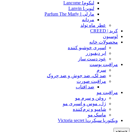
لنکومLancome I
لنوینLanvin I
مارلی Parfum The Marly l
مردانه
عطر ماه تولد
کرید | CREED
لوسیون
محصولات خانه
اسپری خوشبو کننده
ایر دیفیوزر
عود دست ساز
مراقبت پوست
سرم
ضد لک، ضد جوش و ضد چروک
مراقبت صورت
ضد افتاب
مراقبت مو
روغن و سرم مو
ژل، موس و اسپری مو
شامپو و نرم‌کننده
ماسک مو
ویکتوریا سیکرتVictoria secret l
جستجو