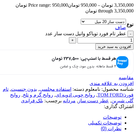
3,350,000
تومان
–
950,000
تومان
Price range: 950,000 تومان
through 3,350,000 تومان
نوع
صاف
عطر تام فورد توباکو وانیل دست ساز عدد
افزودن به سبد خرید
هر قسط با اسنپ‌پی:
237,500
تومان
۴ قسط ماهانه. بدون سود، چک و ضامن.
مقایسه
افزودن به علاقه مندی
شناسه محصول:
نامعلوم
دسته:
استفاده مجلسی
,
بدون جنسیت
,
تام
فورد/TOM FORD
,
روایح چوبی ادویه ای
,
روایح گرم و تلخ
,
روایح
گلی شیرین
,
عطر دست ساز
,
مردانه
برچسب:
بلک فرایدی
اشتراک گذاری:
توضیحات
توضیحات تکمیلی
نظرات (0)