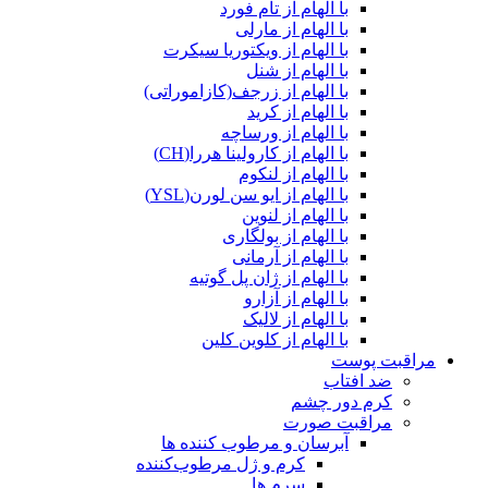
با الهام از تام فورد
با الهام از مارلی
با الهام از ویکتوریا سیکرت
با الهام از شنل
با الهام از زرجف(کازاموراتی)
با الهام از کرید
با الهام از ورساچه
با الهام از کارولینا هررا(CH)
با الهام از لنکوم
با الهام از ایو سن لورن(YSL)
با الهام از لنوین
با الهام از بولگاری
با الهام از آرمانی
با الهام از ژان پل گوتیه
با الهام از آزارو
با الهام از لالیک
با الهام از کلوین کلین
مراقبت پوست
ضد افتاب
کرم دور چشم
مراقبت صورت
آبرسان و مرطوب کننده ها
کرم و ژل مرطوب‌کننده
سرم ها