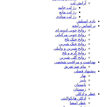
آرایش لب
رژ لب جامد
رژ لب مایع
رژ لب مدادی
بادی اسپلش
بر اساس رایحه
روایح چوبی ادویه ای
روایح چوبی مرکباتی
روایح خنک تلخ
روایح خنک شیرین
روایح شیرین و وانیلی
روایح گرم و تلخ
روایح گلی شیرین
بهداشت و مراقبت شخصی
مام ضد تعریق
پیشنهاد فصلی
بهار
پاییز
تابستان
زمستان
عطر و ادکلن
ادکلن هایکوالیتی
عطر امضا