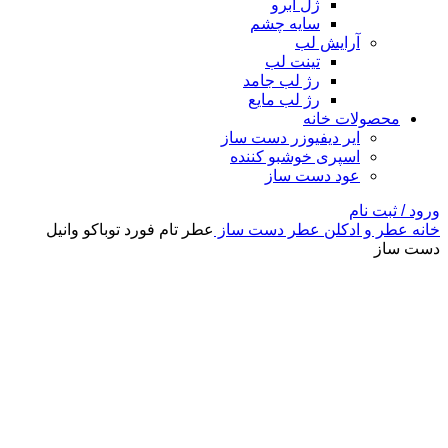
ژل ابرو
سایه چشم
آرایش لب
تینت لب
رژ لب جامد
رژ لب مایع
محصولات خانه
ایر دیفیوزر دست ساز
اسپری خوشبو کننده
عود دست ساز
ورود / ثبت نام
خانه
عطر و ادکلن
عطر دست ساز
عطر تام فورد توباکو وانیل
دست ساز
-4%