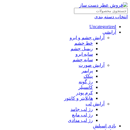
انتخاب دسته بندی
Uncategorized
آرایشی
آرایش چشم و ابرو
خط چشم
ریمیل چشم
سایه ابرو
سایه چشم
آرایش صورت
پرایمر
پنکک
رژ گونه
کانسیلر
کرم پودر
هایلایتر و کانتور
آرایش لب
رژ لب جامد
رژ لب مایع
رژ لب مدادی
بادی اسپلش