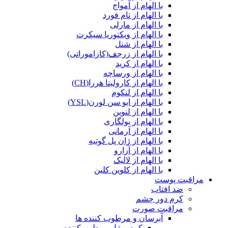
با الهام از آمواج
با الهام از تام فورد
با الهام از مارلی
با الهام از ویکتوریا سیکرت
با الهام از شنل
با الهام از زرجف(کازاموراتی)
با الهام از کرید
با الهام از ورساچه
با الهام از کارولینا هررا(CH)
با الهام از لنکوم
با الهام از ایو سن لورن(YSL)
با الهام از لنوین
با الهام از بولگاری
با الهام از آرمانی
با الهام از ژان پل گوتیه
با الهام از آزارو
با الهام از لالیک
با الهام از کلوین کلین
مراقبت پوست
ضد افتاب
کرم دور چشم
مراقبت صورت
آبرسان و مرطوب کننده ها
کرم و ژل مرطوب‌کننده