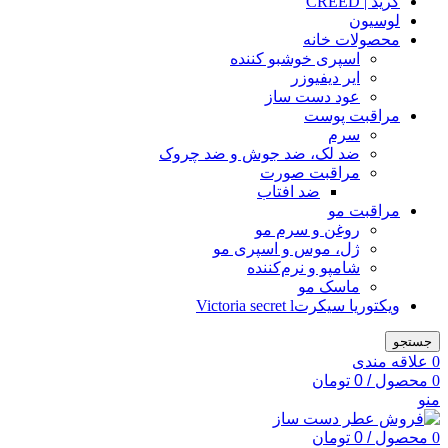
کرید | CREED
لوسیون
محصولات خانه
اسپری خوشبو کننده
ایر دیفیوزر
عود دست ساز
مراقبت پوست
سرم
ضد لک، ضد جوش و ضد چروک
مراقبت صورت
ضد افتاب
مراقبت مو
روغن و سرم مو
ژل، موس و اسپری مو
شامپو و نرم‌کننده
ماسک مو
ویکتوریا سیکرتVictoria secret l
جستجو
0
علاقه مندی
0
محصول
/
0
تومان
منو
0
محصول
/
0
تومان