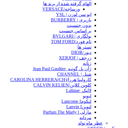
الهام گرفته شده از برند ها
ورساچه/VERSACE
ایو سن لورن | YSL
باربری | BURBERRY
بدون جنسیت
بر اساس جنسیت
بولگاری | BVLGARI
تام فورد/TOM FORD
تستر ها
دیور/DIOR
زرجف | XERJOF
زنانه
ژآن پل گوتیه_Jean Paul Gaultier
شنل | CHANNEL
کارولینا هررا/(CH)CAROLINA HERRERA
کلوین کلاین/CALVIN KELIEN
لالیک_Lalique
لبوبو
لنکومLancome I
لنوینLanvin I
مارلی Parfum The Marly l
مردانه
عطر ماه تولد