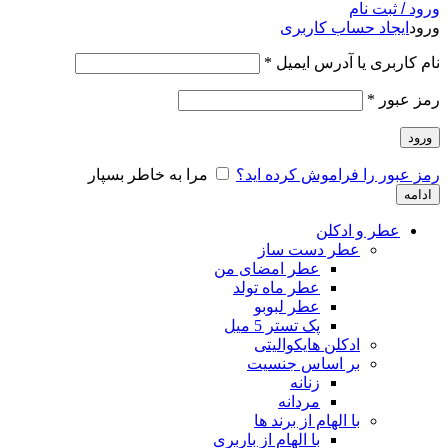
ورود / ثبت نام
ورود
ایجاد حساب کاربری
نام کاربری یا آدرس ایمیل
*
رمز عبور
*
ورود
رمز عبور را فراموش کرده اید؟
مرا به خاطر بسپار
ادامه
عطر و ادکلن
عطر دست ساز
عطر امضای من
عطر ماه تولد
عطر لبوبو
پک تستر 5 میل
ادکلن هایکوالیتی
بر اساس جنسیت
زنانه
مردانه
با الهام از برند ها
با الهام از باربری