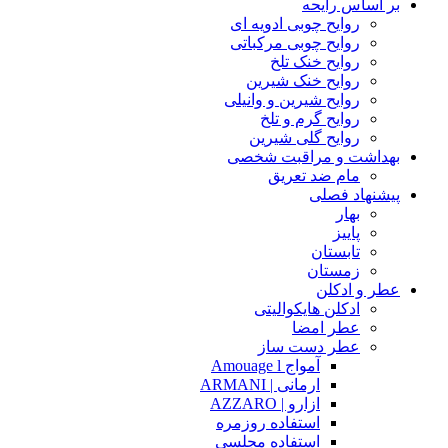
بر اساس رایحه
روایح چوبی ادویه ای
روایح چوبی مرکباتی
روایح خنک تلخ
روایح خنک شیرین
روایح شیرین و وانیلی
روایح گرم و تلخ
روایح گلی شیرین
بهداشت و مراقبت شخصی
مام ضد تعریق
پیشنهاد فصلی
بهار
پاییز
تابستان
زمستان
عطر و ادکلن
ادکلن هایکوالیتی
عطر امضا
عطر دست ساز
آمواج Amouage l
ارمانی | ARMANI
ازارو | AZZARO
استفاده روزمره
استفاده مجلسی