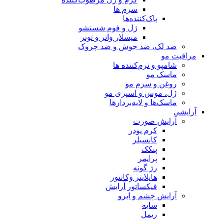
سرم ها
پاک‌کننده‌ها
ژل و فوم شستشو
میسلار واتر و تونر
ضد لک، ضد جوش و ضد چروک
مراقبت مو
شامپو و نرم‌کننده ها
ماسک مو
روغن و سرم مو
ژل، موس و اسپری مو
ماسک‌ها و لایه‌بردارها
آرایشی
آرایش صورت
کرم پودر
کانسیلر
پنکک
پرایمر
رژ گونه
هایلایتر وکانتور
فیکساتور آرایش
آرایش چشم و ابرو
سایه
ریمل