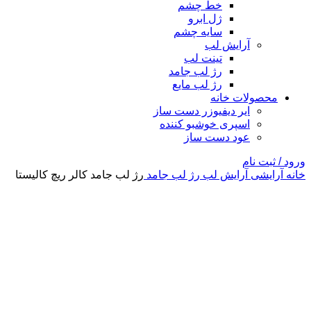
خط چشم
ژل ابرو
سایه چشم
آرایش لب
تینت لب
رژ لب جامد
رژ لب مایع
محصولات خانه
ایر دیفیوزر دست ساز
اسپری خوشبو کننده
عود دست ساز
ورود / ثبت نام
خانه
آرایشی
آرایش لب
رژ لب جامد
رژ لب جامد کالر ریچ کالیستا