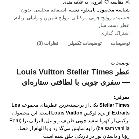
مقایسه
افزودن به علاقه مندی
شناسه محصول:
نامعلوم
دسته:
استفاده مجلسی
,
بدون
جنسیت
,
روایح چوبی مرکباتی
,
روایح شیرین و وانیلی
,
زنانه
,
عطر دست ساز
اشتراک گذاری:
توضیحات
توضیحات تکمیلی
نظرات (0)
توضیحات
عطر Louis Vuitton Stellar Times
— سفری چوبی با لطافتی ستاره‌ای
معرفی:
Stellar Times
یکی از برجسته‌ترین عطرهای مجموعه
Les
Extraits
از برند لوکس
Louis Vuitton
است. این محصول،
ترکیبی از کهربا سفید چوبی ظریف و وانیل پالیزالی ترا (Peru
balsam vanilla) را به نمایش می‌گذارد و با الهام از فضا،
رؤیا و داستان نور در تاریکی خلق شده است