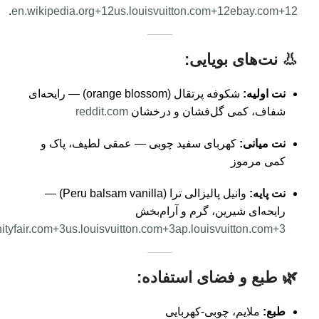
.
en.wikipedia.org
+12
us.louisvuitton.com
+12
ebay.com
+12
👃 نت‌های بویایی:
نت اولیه:
شکوفه پرتقال (orange blossom) — رایحه‌ای
شفاف، کمی گل‌فشان و درخشان
reddit.com
نت میانی:
کهربای سفید چوبی — عمقی لطیف، پاک و
کمی مرموز
نت پایه:
وانیل پالیزالی ترا (Peru balsam vanilla) —
رایحه‌ای شیرین، گرم و آرام‌بخش
ityfair.com
+3
us.louisvuitton.com
+3
ap.louisvuitton.com
+3
🌿 طبع و فضای استفاده:
طبع:
ملایم، چوبی-کهربایی