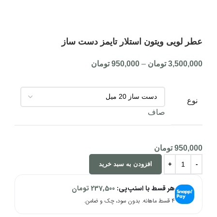
عطر لویی ویتون استلار تایمز دست ساز
3,500,000
تومان
–
950,000
تومان
نوع
صاف
950,000
تومان
افزودن به سبد خرید
هر قسط با اسنپ‌پی:
237,500
تومان
۴ قسط ماهانه. بدون سود، چک و ضامن.