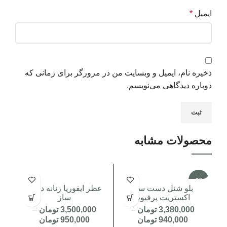
ایمیل
*
ذخیره نام، ایمیل و وبسایت من در مرورگر برای زمانی که
دوباره دیدگاهی می‌نویسم.
محصولات مشابه
-3%
-3%
بلو شنل دست ساز
عطر ایفوریا زنانه دست
ع
اکستریت پرفیوم
ساز
3,380,000
تومان
–
3,500,000
تومان
–
940,000
تومان
950,000
تومان