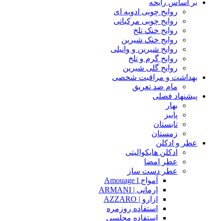
بر اساس رایحه
روایح چوبی ادویه ای
روایح چوبی مرکباتی
روایح خنک تلخ
روایح خنک شیرین
روایح شیرین و وانیلی
روایح گرم و تلخ
روایح گلی شیرین
بهداشت و مراقبت شخصی
مام ضد تعریق
پیشنهاد فصلی
بهار
پاییز
تابستان
زمستان
عطر و ادکلن
ادکلن هایکوالیتی
عطر امضا
عطر دست ساز
آمواج Amouage l
ارمانی | ARMANI
ازارو | AZZARO
استفاده روزمره
استفاده مجلسی