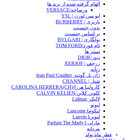
الهام گرفته شده از برند ها
ورساچه/VERSACE
ایو سن لورن | YSL
باربری | BURBERRY
بدون جنسیت
بر اساس جنسیت
بولگاری | BVLGARI
تام فورد/TOM FORD
تستر ها
دیور/DIOR
زرجف | XERJOF
زنانه
ژآن پل گوتیه_Jean Paul Gaultier
شنل | CHANNEL
کارولینا هررا/(CH)CAROLINA HERRERA
کلوین کلاین/CALVIN KELIEN
لالیک_Lalique
لبوبو
لنکومLancome I
لنوینLanvin I
مارلی Parfum The Marly l
مردانه
عطر ماه تولد