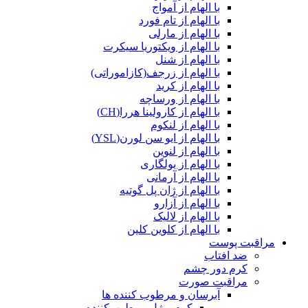
با الهام از آمواج
با الهام از تام فورد
با الهام از مارلی
با الهام از ویکتوریا سیکرت
با الهام از شنل
با الهام از زرجف(کازاموراتی)
با الهام از کرید
با الهام از ورساچه
با الهام از کارولینا هررا(CH)
با الهام از لنکوم
با الهام از ایو سن لورن(YSL)
با الهام از لنوین
با الهام از بولگاری
با الهام از آرمانی
با الهام از ژان پل گوتیه
با الهام از آزارو
با الهام از لالیک
با الهام از کلوین کلین
مراقبت پوست
ضد افتاب
کرم دور چشم
مراقبت صورت
آبرسان و مرطوب کننده ها
کرم و ژل مرطوب‌کننده