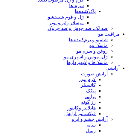
سرم ها
پاک‌کننده‌ها
ژل و فوم شستشو
میسلار واتر و تونر
ضد لک، ضد جوش و ضد چروک
مراقبت مو
شامپو و نرم‌کننده ها
ماسک مو
روغن و سرم مو
ژل، موس و اسپری مو
ماسک‌ها و لایه‌بردارها
آرایشی
آرایش صورت
کرم پودر
کانسیلر
پنکک
پرایمر
رژ گونه
هایلایتر وکانتور
فیکساتور آرایش
آرایش چشم و ابرو
سایه
ریمل