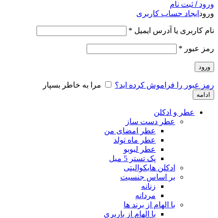
ورود / ثبت نام
ورود
ایجاد حساب کاربری
نام کاربری یا آدرس ایمیل
*
رمز عبور
*
ورود
رمز عبور را فراموش کرده اید؟
مرا به خاطر بسپار
ادامه
عطر و ادکلن
عطر دست ساز
عطر امضای من
عطر ماه تولد
عطر لبوبو
پک تستر 5 میل
ادکلن هایکوالیتی
بر اساس جنسیت
زنانه
مردانه
با الهام از برند ها
با الهام از باربری