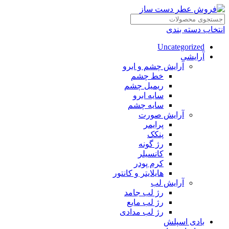
انتخاب دسته بندی
Uncategorized
آرایشی
آرایش چشم و ابرو
خط چشم
ریمیل چشم
سایه ابرو
سایه چشم
آرایش صورت
پرایمر
پنکک
رژ گونه
کانسیلر
کرم پودر
هایلایتر و کانتور
آرایش لب
رژ لب جامد
رژ لب مایع
رژ لب مدادی
بادی اسپلش