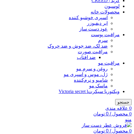
کرید | CREED
لوسیون
محصولات خانه
اسپری خوشبو کننده
ایر دیفیوزر
عود دست ساز
مراقبت پوست
سرم
ضد لک، ضد جوش و ضد چروک
مراقبت صورت
ضد افتاب
مراقبت مو
روغن و سرم مو
ژل، موس و اسپری مو
شامپو و نرم‌کننده
ماسک مو
ویکتوریا سیکرتVictoria secret l
جستجو
0
علاقه مندی
0
محصول
/
0
تومان
منو
0
محصول
/
0
تومان