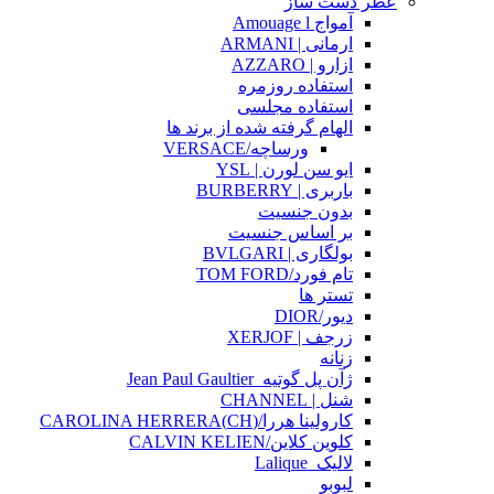
عطر دست ساز
آمواج Amouage l
ارمانی | ARMANI
ازارو | AZZARO
استفاده روزمره
استفاده مجلسی
الهام گرفته شده از برند ها
ورساچه/VERSACE
ایو سن لورن | YSL
باربری | BURBERRY
بدون جنسیت
بر اساس جنسیت
بولگاری | BVLGARI
تام فورد/TOM FORD
تستر ها
دیور/DIOR
زرجف | XERJOF
زنانه
ژآن پل گوتیه_Jean Paul Gaultier
شنل | CHANNEL
کارولینا هررا/(CH)CAROLINA HERRERA
کلوین کلاین/CALVIN KELIEN
لالیک_Lalique
لبوبو