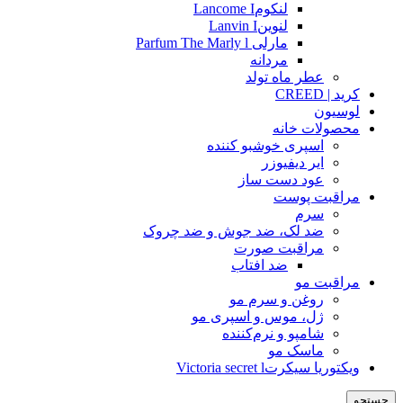
لنکومLancome I
لنوینLanvin I
مارلی Parfum The Marly l
مردانه
عطر ماه تولد
کرید | CREED
لوسیون
محصولات خانه
اسپری خوشبو کننده
ایر دیفیوزر
عود دست ساز
مراقبت پوست
سرم
ضد لک، ضد جوش و ضد چروک
مراقبت صورت
ضد افتاب
مراقبت مو
روغن و سرم مو
ژل، موس و اسپری مو
شامپو و نرم‌کننده
ماسک مو
ویکتوریا سیکرتVictoria secret l
جستجو