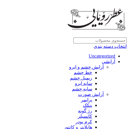
انتخاب دسته بندی
Uncategorized
آرایشی
آرایش چشم و ابرو
خط چشم
ریمیل چشم
سایه ابرو
سایه چشم
آرایش صورت
پرایمر
پنکک
رژ گونه
کانسیلر
کرم پودر
هایلایتر و کانتور