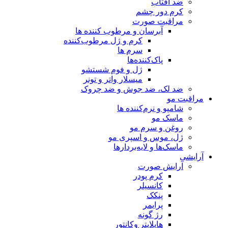
ضد افتاب
کرم دور چشم
مراقبت صورت
آبرسان و مرطوب کننده ها
کرم و ژل مرطوب‌کننده
سرم ها
پاک‌کننده‌ها
ژل و فوم شستشو
میسلار واتر و تونر
ضد لک، ضد جوش و ضد چروک
مراقبت مو
شامپو و نرم‌کننده ها
ماسک مو
روغن و سرم مو
ژل، موس و اسپری مو
ماسک‌ها و لایه‌بردارها
آرایشی
آرایش صورت
کرم پودر
کانسیلر
پنکک
پرایمر
رژ گونه
هایلایتر وکانتور