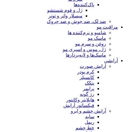
پاک‌کننده‌ها
ژل و فوم شستشو
میسلار واتر و تونر
ضد لک، ضد جوش و ضد چروک
مراقبت مو
شامپو و نرم‌کننده ها
ماسک مو
روغن و سرم مو
ژل، موس و اسپری مو
ماسک‌ها و لایه‌بردارها
آرایشی
آرایش صورت
کرم پودر
کانسیلر
پنکک
پرایمر
رژ گونه
هایلایتر وکانتور
فیکساتور آرایش
آرایش چشم و ابرو
سایه
ریمل
خط چشم