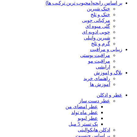
بر اساس رایحه(محبوب ترین ترکیب ها)
خنک شیرین
خنک و تلخ
مرکباتی چوبی
گلی میوه ای
چوبی ادویه ای
شیرین وانیلی
گرم و تلخ
زیبایی و مراقبت
مراقبت پوستی
مراقبت مو
ارایشی
بلاگ و اموزش
راهنمای خرید
آموزش ها
عطر و ادکلن
عطر دست ساز
عطر امضای من
عطر ماه تولد
عطر لبوبو
پک تستر 5 میل
ادکلن هایکوالیتی
بر اساس جنسیت