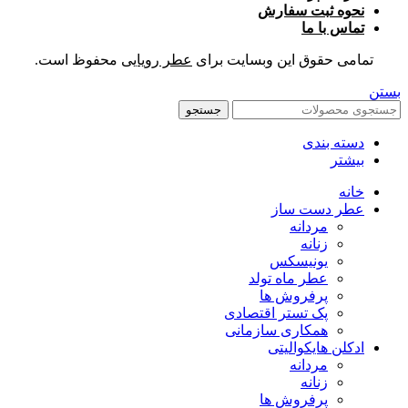
نحوه ثبت سفارش
تماس با ما
تمامی حقوق این وبسایت برای
عطر رویایی
محفوظ است.
بستن
جستجو
دسته بندی
بیشتر
خانه
عطر دست ساز
مردانه
زنانه
یونیسکس
عطر ماه تولد
پرفروش ها
پک تستر اقتصادی
همکاری سازمانی
ادکلن هایکوالیتی
مردانه
زنانه
پرفروش ها