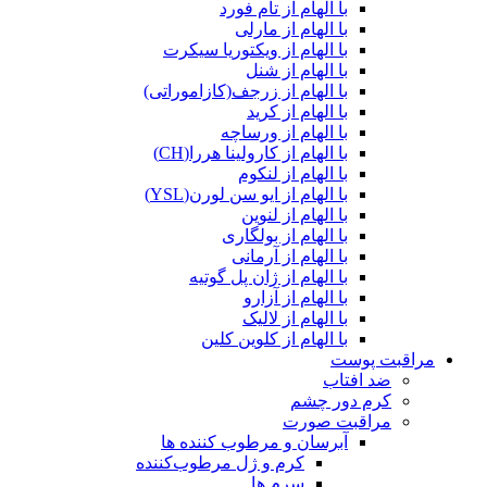
با الهام از تام فورد
با الهام از مارلی
با الهام از ویکتوریا سیکرت
با الهام از شنل
با الهام از زرجف(کازاموراتی)
با الهام از کرید
با الهام از ورساچه
با الهام از کارولینا هررا(CH)
با الهام از لنکوم
با الهام از ایو سن لورن(YSL)
با الهام از لنوین
با الهام از بولگاری
با الهام از آرمانی
با الهام از ژان پل گوتیه
با الهام از آزارو
با الهام از لالیک
با الهام از کلوین کلین
مراقبت پوست
ضد افتاب
کرم دور چشم
مراقبت صورت
آبرسان و مرطوب کننده ها
کرم و ژل مرطوب‌کننده
سرم ها