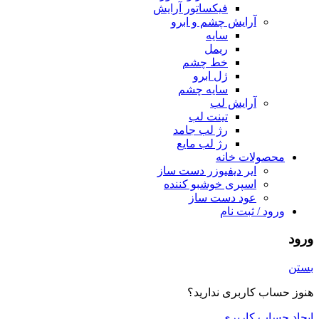
فیکساتور آرایش
آرایش چشم و ابرو
سایه
ریمل
خط چشم
ژل ابرو
سایه چشم
آرایش لب
تینت لب
رژ لب جامد
رژ لب مایع
محصولات خانه
ایر دیفیوزر دست ساز
اسپری خوشبو کننده
عود دست ساز
ورود / ثبت نام
ورود
بستن
هنوز حساب کاربری ندارید؟
ایجاد حساب کاربری