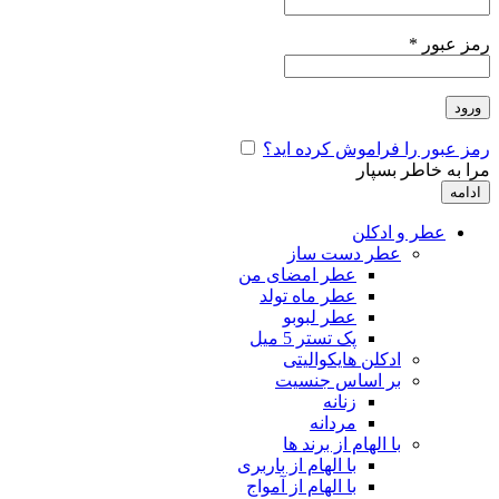
رمز عبور
*
ورود
رمز عبور را فراموش کرده اید؟
مرا به خاطر بسپار
ادامه
عطر و ادکلن
عطر دست ساز
عطر امضای من
عطر ماه تولد
عطر لبوبو
پک تستر 5 میل
ادکلن هایکوالیتی
بر اساس جنسیت
زنانه
مردانه
با الهام از برند ها
با الهام از باربری
با الهام از آمواج