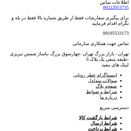
اطلاعات تماس
09222053735
برای پیگیری سفارشات فقط از طریق شماره بالا فقط در بله و
تگرام اقدام فرمایید
09195533173
تماس جهت همکاری سازمانی
تهران - بازار بزرگ تهران -چهارسوق بزرگ -پاساژ شمس تبریزی
-طبقه منفی یک پلاک 6
لینک های مفید
اینستاگرام عطر رویایی
سوالات متداول
صفحه بلاگ
شرایط و ضوابط
درباره ما
دسترسی سریع
شرایط بازگشت کالا
شرایط ارسال
شرایط پرداخت