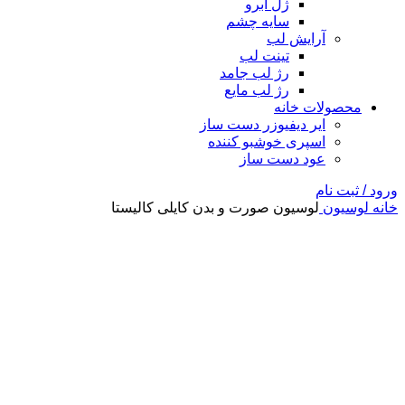
ژل ابرو
سایه چشم
آرایش لب
تینت لب
رژ لب جامد
رژ لب مایع
محصولات خانه
ایر دیفیوزر دست ساز
اسپری خوشبو کننده
عود دست ساز
ورود / ثبت نام
خانه
لوسیون
لوسیون صورت و بدن کایلی کالیستا