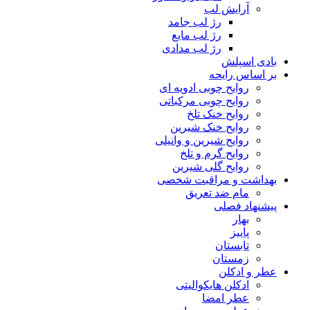
آرایش لب
رژ لب جامد
رژ لب مایع
رژ لب مدادی
بادی اسپلش
بر اساس رایحه
روایح چوبی ادویه ای
روایح چوبی مرکباتی
روایح خنک تلخ
روایح خنک شیرین
روایح شیرین و وانیلی
روایح گرم و تلخ
روایح گلی شیرین
بهداشت و مراقبت شخصی
مام ضد تعریق
پیشنهاد فصلی
بهار
پاییز
تابستان
زمستان
عطر و ادکلن
ادکلن هایکوالیتی
عطر امضا