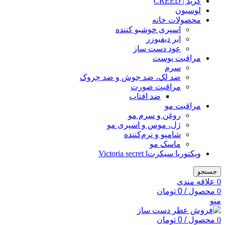
کرید | CREED
لوسیون
محصولات خانه
اسپری خوشبو کننده
ایر دیفیوزر
عود دست ساز
مراقبت پوست
سرم
ضد لک، ضد جوش و ضد چروک
مراقبت صورت
ضد افتاب
مراقبت مو
روغن و سرم مو
ژل، موس و اسپری مو
شامپو و نرم‌کننده
ماسک مو
ویکتوریا سیکرتVictoria secret l
جستجو
0
علاقه مندی
0
محصول
/
0
تومان
منو
0
محصول
/
0
تومان