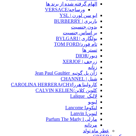
الهام گرفته شده از برند ها
ورساچه/VERSACE
ایو سن لورن | YSL
باربری | BURBERRY
بدون جنسیت
بر اساس جنسیت
بولگاری | BVLGARI
تام فورد/TOM FORD
تستر ها
دیور/DIOR
زرجف | XERJOF
زنانه
ژآن پل گوتیه_Jean Paul Gaultier
شنل | CHANNEL
کارولینا هررا/(CH)CAROLINA HERRERA
کلوین کلاین/CALVIN KELIEN
لالیک_Lalique
لبوبو
لنکومLancome I
لنوینLanvin I
مارلی Parfum The Marly l
مردانه
عطر ماه تولد