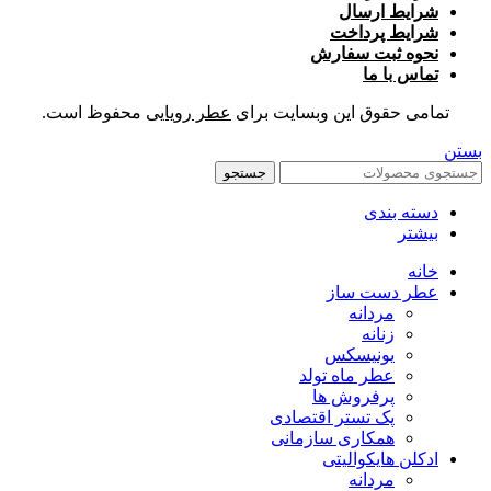
شرایط ارسال
شرایط پرداخت
نحوه ثبت سفارش
تماس با ما
تمامی حقوق این وبسایت برای
عطر رویایی
محفوظ است.
بستن
جستجو
دسته بندی
بیشتر
خانه
عطر دست ساز
مردانه
زنانه
یونیسکس
عطر ماه تولد
پرفروش ها
پک تستر اقتصادی
همکاری سازمانی
ادکلن هایکوالیتی
مردانه