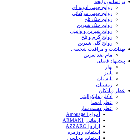
بر اساس رایحه
روایح چوبی ادویه ای
روایح چوبی مرکباتی
روایح خنک تلخ
روایح خنک شیرین
روایح شیرین و وانیلی
روایح گرم و تلخ
روایح گلی شیرین
بهداشت و مراقبت شخصی
مام ضد تعریق
پیشنهاد فصلی
بهار
پاییز
تابستان
زمستان
عطر و ادکلن
ادکلن هایکوالیتی
عطر امضا
عطر دست ساز
آمواج Amouage l
ارمانی | ARMANI
ازارو | AZZARO
استفاده روزمره
استفاده مجلسی