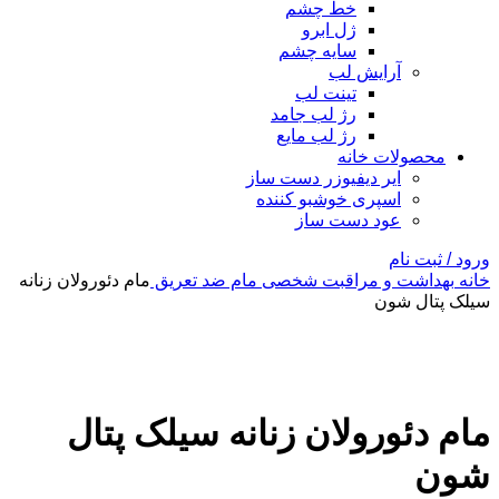
خط چشم
ژل ابرو
سایه چشم
آرایش لب
تینت لب
رژ لب جامد
رژ لب مایع
محصولات خانه
ایر دیفیوزر دست ساز
اسپری خوشبو کننده
عود دست ساز
ورود / ثبت نام
خانه
بهداشت و مراقبت شخصی
مام ضد تعریق
مام دئورولان زنانه
سیلک پتال شون
بزرگنمایی تصویر
مام دئورولان زنانه سیلک پتال
شون