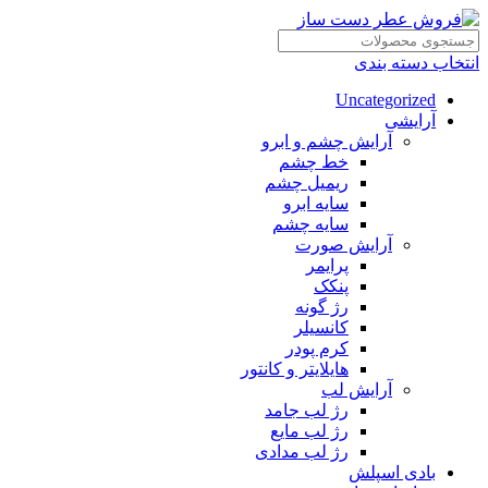
انتخاب دسته بندی
Uncategorized
آرایشی
آرایش چشم و ابرو
خط چشم
ریمیل چشم
سایه ابرو
سایه چشم
آرایش صورت
پرایمر
پنکک
رژ گونه
کانسیلر
کرم پودر
هایلایتر و کانتور
آرایش لب
رژ لب جامد
رژ لب مایع
رژ لب مدادی
بادی اسپلش