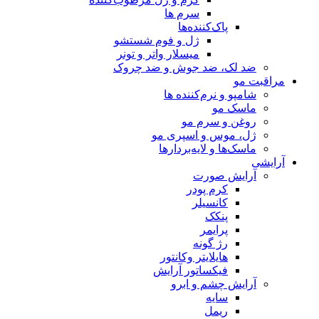
سرم ها
پاک‌کننده‌ها
ژل و فوم شستشو
میسلار واتر و تونر
ضد لک، ضد جوش و ضد چروک
مراقبت مو
شامپو و نرم‌کننده ها
ماسک مو
روغن و سرم مو
ژل، موس و اسپری مو
ماسک‌ها و لایه‌بردارها
آرایشی
آرایش صورت
کرم پودر
کانسیلر
پنکک
پرایمر
رژ گونه
هایلایتر وکانتور
فیکساتور آرایش
آرایش چشم و ابرو
سایه
ریمل