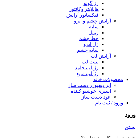
رژ گونه
هایلایتر وکانتور
فیکساتور آرایش
آرایش چشم و ابرو
سایه
ریمل
خط چشم
ژل ابرو
سایه چشم
آرایش لب
تینت لب
رژ لب جامد
رژ لب مایع
محصولات خانه
ایر دیفیوزر دست ساز
اسپری خوشبو کننده
عود دست ساز
ورود / ثبت نام
ورود
بستن
هنوز حساب کاربری ندارید؟