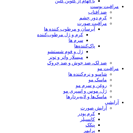
با الهام از کلوین کلین
مراقبت پوست
ضد افتاب
کرم دور چشم
مراقبت صورت
آبرسان و مرطوب کننده ها
کرم و ژل مرطوب‌کننده
سرم ها
پاک‌کننده‌ها
ژل و فوم شستشو
میسلار واتر و تونر
ضد لک، ضد جوش و ضد چروک
مراقبت مو
شامپو و نرم‌کننده ها
ماسک مو
روغن و سرم مو
ژل، موس و اسپری مو
ماسک‌ها و لایه‌بردارها
آرایشی
آرایش صورت
کرم پودر
کانسیلر
پنکک
پرایمر