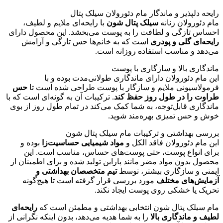
رایحه دلپذیر و ماندگار مام دئورولان سیلک پتال
مام دئورولان زنانه
سیلک پتال شون
با رایحه‌ای ملایم و لطیف،
احساس تازگی و لطافت را به پوست می‌بخشد. این محصول دارای
رایحه‌ای گلی و پودری
است که به خانم‌ها حس تازگی و آرامش
می‌دهد و مناسب استفاده روزانه است.
ماندگاری بالا و سازگاری با پوست
این مام دئورولان دارای ماندگاری طولانی‌مدت بوده و با
فرمولاسیونی ملایم و سازگار با پوست طراحی شده است تا
حس
طراوت را در طول روز حفظ کند
. ترکیبات آن به گونه‌ای است که با
ماندگاری قابل‌توجه، به شما کمک می‌کند در تمام طول روز از بوی
خوش و حس تمیزی بهره‌مند شوید.
بررسی بهداشتی و ترکیبات مام سیلک پتال شون
این مام دئورولان فاقد الکل و
مواد شیمیایی حساسیت‌زا
بوده و
برای انواع پوست، حتی پوست‌های حساس، مناسب است. این
محصول بدون مواد مضر مانند پارابن تولید شده و برای اطمینان از
ایمنی و سازگاری بیشتر، توسط
تیم متخصصان بهداشتی و
آزمایش‌های مختلف
مورد بررسی قرار گرفته است تا هیچ‌گونه
تحریک یا خشکی روی پوست ایجاد نکند.
مام سیلک پتال شون انتخابی بهداشتی و مطمئن است که
رایحه‌ای
لطیف و ماندگاری بالا
را به شما هدیه می‌دهد، بدون اینکه نگرانی از