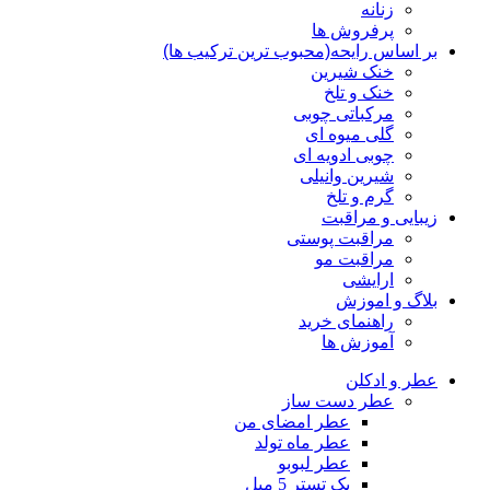
زنانه
پرفروش ها
بر اساس رایحه(محبوب ترین ترکیب ها)
خنک شیرین
خنک و تلخ
مرکباتی چوبی
گلی میوه ای
چوبی ادویه ای
شیرین وانیلی
گرم و تلخ
زیبایی و مراقبت
مراقبت پوستی
مراقبت مو
ارایشی
بلاگ و اموزش
راهنمای خرید
آموزش ها
عطر و ادکلن
عطر دست ساز
عطر امضای من
عطر ماه تولد
عطر لبوبو
پک تستر 5 میل