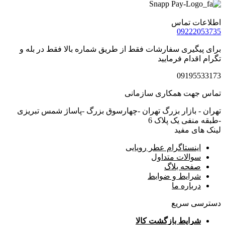
اطلاعات تماس
09222053735
برای پیگیری سفارشات فقط از طریق شماره بالا فقط در بله و
تگرام اقدام فرمایید
09195533173
تماس جهت همکاری سازمانی
تهران - بازار بزرگ تهران -چهارسوق بزرگ -پاساژ شمس تبریزی
-طبقه منفی یک پلاک 6
لینک های مفید
اینستاگرام عطر رویایی
سوالات متداول
صفحه بلاگ
شرایط و ضوابط
درباره ما
دسترسی سریع
شرایط بازگشت کالا