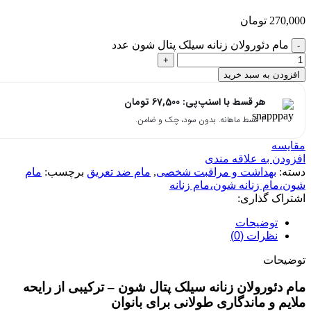
270,000
تومان
مام دئورولان زنانه سیلک پتال شون عدد
افزودن به سبد خرید
هر قسط با اسنپ‌پی:
67,500
تومان
۴ قسط ماهانه. بدون سود، چک و ضامن.
مقایسه
افزودن به علاقه مندی
دسته:
بهداشت و مراقبت شخصی
,
مام ضد تعریق
برچسب:
مام
شون،مام زنانه شون،مام زنانه
اشتراک گذاری:
توضیحات
نظرات (0)
توضیحات
مام دئورولان زنانه سیلک پتال شون – ترکیبی از رایحه
ملایم و ماندگاری طولانی برای بانوان