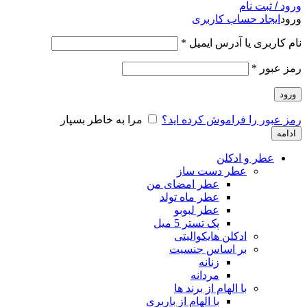
ورود / ثبت نام
ورود
ایجاد حساب کاربری
نام کاربری یا آدرس ایمیل
*
رمز عبور
*
ورود
رمز عبور را فراموش کرده اید؟
مرا به خاطر بسپار
ادامه
عطر و ادکلن
عطر دست ساز
عطر امضای من
عطر ماه تولد
عطر لبوبو
پک تستر 5 میل
ادکلن هایکوالیتی
بر اساس جنسیت
زنانه
مردانه
با الهام از برند ها
با الهام از باربری