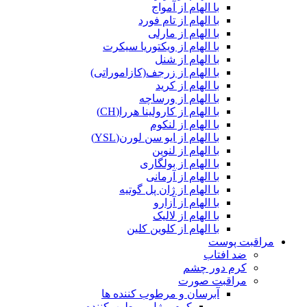
با الهام از آمواج
با الهام از تام فورد
با الهام از مارلی
با الهام از ویکتوریا سیکرت
با الهام از شنل
با الهام از زرجف(کازاموراتی)
با الهام از کرید
با الهام از ورساچه
با الهام از کارولینا هررا(CH)
با الهام از لنکوم
با الهام از ایو سن لورن(YSL)
با الهام از لنوین
با الهام از بولگاری
با الهام از آرمانی
با الهام از ژان پل گوتیه
با الهام از آزارو
با الهام از لالیک
با الهام از کلوین کلین
مراقبت پوست
ضد افتاب
کرم دور چشم
مراقبت صورت
آبرسان و مرطوب کننده ها
کرم و ژل مرطوب‌کننده