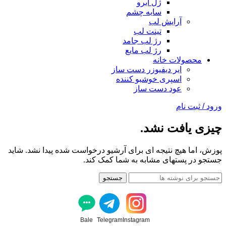
ژل ابرو
سایه چشم
آرایش لب
تینت لب
رژ لب جامد
رژ لب مایع
محصولات خانه
ایر دیفیوزر دست ساز
اسپری خوشبو کننده
عود دست ساز
ورود / ثبت نام
چیزی یافت نشد.
پوزش، اما هیچ نتیجه ای برای آرشیو درخواست شده پیدا نشد. شاید
جستجو در پستهای مشابه به شما کمک کند.
جستجو
Bale
Telegram
Instagram