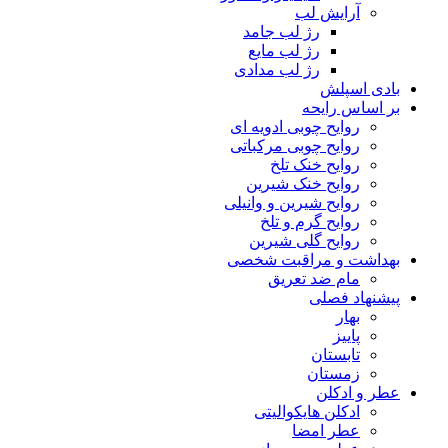
آرایش لب
رژ لب جامد
رژ لب مایع
رژ لب مدادی
بادی اسپلش
بر اساس رایحه
روایح چوبی ادویه ای
روایح چوبی مرکباتی
روایح خنک تلخ
روایح خنک شیرین
روایح شیرین و وانیلی
روایح گرم و تلخ
روایح گلی شیرین
بهداشت و مراقبت شخصی
مام ضد تعریق
پیشنهاد فصلی
بهار
پاییز
تابستان
زمستان
عطر و ادکلن
ادکلن هایکوالیتی
عطر امضا