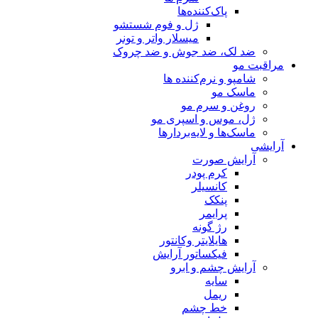
پاک‌کننده‌ها
ژل و فوم شستشو
میسلار واتر و تونر
ضد لک، ضد جوش و ضد چروک
مراقبت مو
شامپو و نرم‌کننده ها
ماسک مو
روغن و سرم مو
ژل، موس و اسپری مو
ماسک‌ها و لایه‌بردارها
آرایشی
آرایش صورت
کرم پودر
کانسیلر
پنکک
پرایمر
رژ گونه
هایلایتر وکانتور
فیکساتور آرایش
آرایش چشم و ابرو
سایه
ریمل
خط چشم