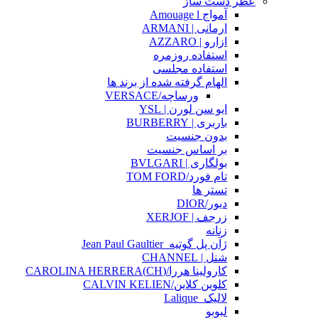
عطر دست ساز
آمواج Amouage l
ارمانی | ARMANI
ازارو | AZZARO
استفاده روزمره
استفاده مجلسی
الهام گرفته شده از برند ها
ورساچه/VERSACE
ایو سن لورن | YSL
باربری | BURBERRY
بدون جنسیت
بر اساس جنسیت
بولگاری | BVLGARI
تام فورد/TOM FORD
تستر ها
دیور/DIOR
زرجف | XERJOF
زنانه
ژآن پل گوتیه_Jean Paul Gaultier
شنل | CHANNEL
کارولینا هررا/(CH)CAROLINA HERRERA
کلوین کلاین/CALVIN KELIEN
لالیک_Lalique
لبوبو