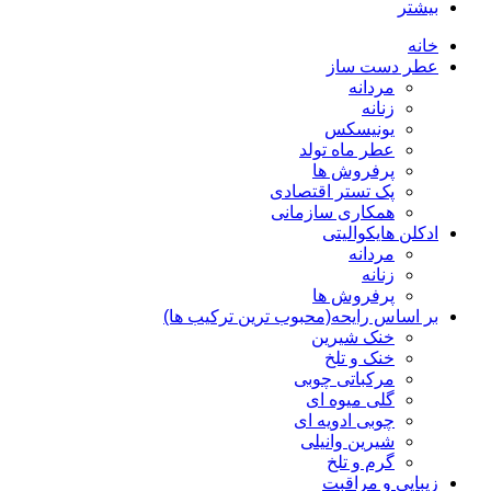
بیشتر
خانه
عطر دست ساز
مردانه
زنانه
یونیسکس
عطر ماه تولد
پرفروش ها
پک تستر اقتصادی
همکاری سازمانی
ادکلن هایکوالیتی
مردانه
زنانه
پرفروش ها
بر اساس رایحه(محبوب ترین ترکیب ها)
خنک شیرین
خنک و تلخ
مرکباتی چوبی
گلی میوه ای
چوبی ادویه ای
شیرین وانیلی
گرم و تلخ
زیبایی و مراقبت