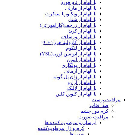
با الهام از تام فورد
با الهام از مارلی
با الهام از ویکتوریا سیکرت
با الهام از شنل
با الهام از زرجف(کازاموراتی)
با الهام از کرید
با الهام از ورساچه
با الهام از کارولینا هررا(CH)
با الهام از لنکوم
با الهام از ایو سن لورن(YSL)
با الهام از لنوین
با الهام از بولگاری
با الهام از آرمانی
با الهام از ژان پل گوتیه
با الهام از آزارو
با الهام از لالیک
با الهام از کلوین کلین
مراقبت پوست
ضد افتاب
کرم دور چشم
مراقبت صورت
آبرسان و مرطوب کننده ها
کرم و ژل مرطوب‌کننده
سرم ها