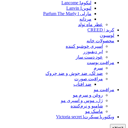
لنکومLancome I
لنوینLanvin I
مارلی Parfum The Marly l
مردانه
عطر ماه تولد
کرید | CREED
لوسیون
محصولات خانه
اسپری خوشبو کننده
ایر دیفیوزر
عود دست ساز
مراقبت پوست
سرم
ضد لک، ضد جوش و ضد چروک
مراقبت صورت
ضد افتاب
مراقبت مو
روغن و سرم مو
ژل، موس و اسپری مو
شامپو و نرم‌کننده
ماسک مو
ویکتوریا سیکرتVictoria secret l
جستجو