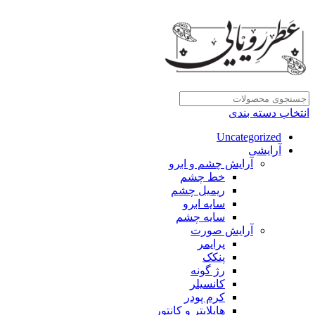
انتخاب دسته بندی
Uncategorized
آرایشی
آرایش چشم و ابرو
خط چشم
ریمیل چشم
سایه ابرو
سایه چشم
آرایش صورت
پرایمر
پنکک
رژ گونه
کانسیلر
کرم پودر
هایلایتر و کانتور