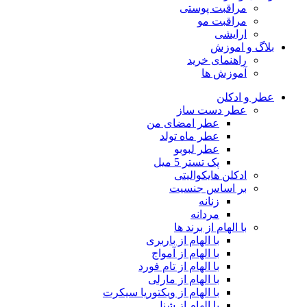
مراقبت پوستی
مراقبت مو
ارایشی
بلاگ و اموزش
راهنمای خرید
آموزش ها
عطر و ادکلن
عطر دست ساز
عطر امضای من
عطر ماه تولد
عطر لبوبو
پک تستر 5 میل
ادکلن هایکوالیتی
بر اساس جنسیت
زنانه
مردانه
با الهام از برند ها
با الهام از باربری
با الهام از آمواج
با الهام از تام فورد
با الهام از مارلی
با الهام از ویکتوریا سیکرت
با الهام از شنل