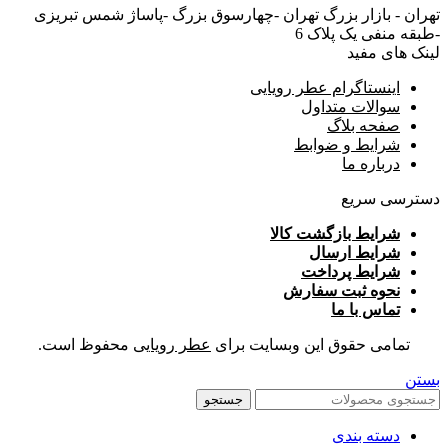
تهران - بازار بزرگ تهران -چهارسوق بزرگ -پاساژ شمس تبریزی
-طبقه منفی یک پلاک 6
لینک های مفید
اینستاگرام عطر رویایی
سوالات متداول
صفحه بلاگ
شرایط و ضوابط
درباره ما
دسترسی سریع
شرایط بازگشت کالا
شرایط ارسال
شرایط پرداخت
نحوه ثبت سفارش
تماس با ما
تمامی حقوق این وبسایت برای
عطر رویایی
محفوظ است.
بستن
جستجو
دسته بندی