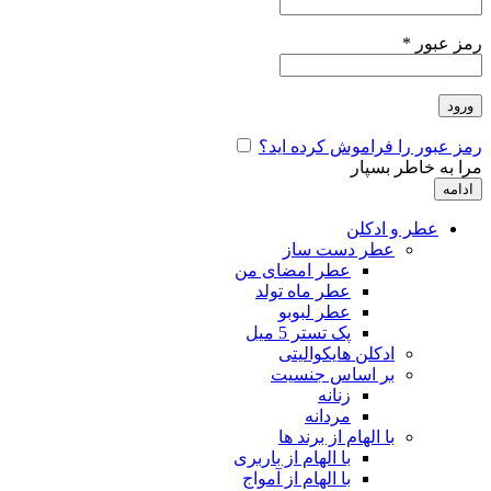
رمز عبور
*
ورود
رمز عبور را فراموش کرده اید؟
مرا به خاطر بسپار
ادامه
عطر و ادکلن
عطر دست ساز
عطر امضای من
عطر ماه تولد
عطر لبوبو
پک تستر 5 میل
ادکلن هایکوالیتی
بر اساس جنسیت
زنانه
مردانه
با الهام از برند ها
با الهام از باربری
با الهام از آمواج