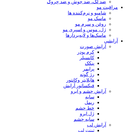
ضد لک، ضد جوش و ضد چروک
مراقبت مو
شامپو و نرم‌کننده ها
ماسک مو
روغن و سرم مو
ژل، موس و اسپری مو
ماسک‌ها و لایه‌بردارها
آرایشی
آرایش صورت
کرم پودر
کانسیلر
پنکک
پرایمر
رژ گونه
هایلایتر وکانتور
فیکساتور آرایش
آرایش چشم و ابرو
سایه
ریمل
خط چشم
ژل ابرو
سایه چشم
آرایش لب
تینت لب