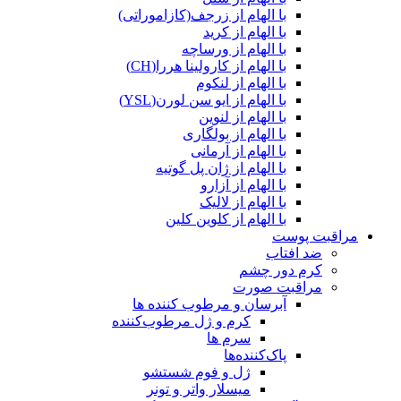
با الهام از زرجف(کازاموراتی)
با الهام از کرید
با الهام از ورساچه
با الهام از کارولینا هررا(CH)
با الهام از لنکوم
با الهام از ایو سن لورن(YSL)
با الهام از لنوین
با الهام از بولگاری
با الهام از آرمانی
با الهام از ژان پل گوتیه
با الهام از آزارو
با الهام از لالیک
با الهام از کلوین کلین
مراقبت پوست
ضد افتاب
کرم دور چشم
مراقبت صورت
آبرسان و مرطوب کننده ها
کرم و ژل مرطوب‌کننده
سرم ها
پاک‌کننده‌ها
ژل و فوم شستشو
میسلار واتر و تونر