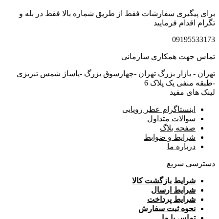
برای پیگیری سفارشات فقط از طریق شماره بالا فقط در بله و
تگرام اقدام فرمایید
09195533173
تماس جهت همکاری سازمانی
تهران - بازار بزرگ تهران -چهارسوق بزرگ -پاساژ شمس تبریزی
-طبقه منفی یک پلاک 6
لینک های مفید
اینستاگرام عطر رویایی
سوالات متداول
صفحه بلاگ
شرایط و ضوابط
درباره ما
دسترسی سریع
شرایط بازگشت کالا
شرایط ارسال
شرایط پرداخت
نحوه ثبت سفارش
تماس با ما