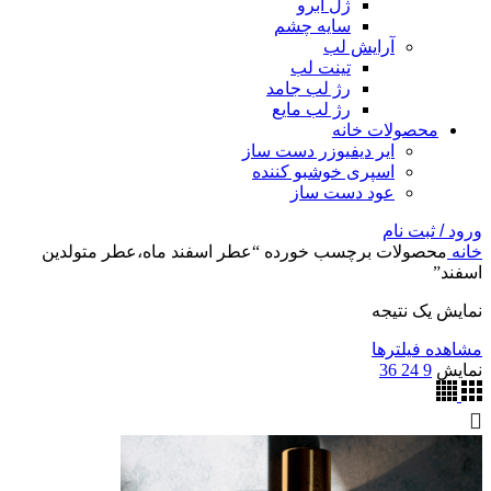
ژل ابرو
سایه چشم
آرایش لب
تینت لب
رژ لب جامد
رژ لب مایع
محصولات خانه
ایر دیفیوزر دست ساز
اسپری خوشبو کننده
عود دست ساز
ورود / ثبت نام
خانه
محصولات برچسب خورده “عطر اسفند ماه،عطر متولدین
اسفند”
نمایش یک نتیجه
مشاهده فیلترها
نمایش
9
24
36