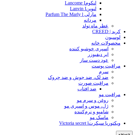
لنکومLancome I
لنوینLanvin I
مارلی Parfum The Marly l
مردانه
عطر ماه تولد
کرید | CREED
لوسیون
محصولات خانه
اسپری خوشبو کننده
ایر دیفیوزر
عود دست ساز
مراقبت پوست
سرم
ضد لک، ضد جوش و ضد چروک
مراقبت صورت
ضد افتاب
مراقبت مو
روغن و سرم مو
ژل، موس و اسپری مو
شامپو و نرم‌کننده
ماسک مو
ویکتوریا سیکرتVictoria secret l
جستجو