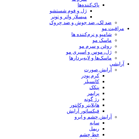
پاک‌کننده‌ها
ژل و فوم شستشو
میسلار واتر و تونر
ضد لک، ضد جوش و ضد چروک
مراقبت مو
شامپو و نرم‌کننده ها
ماسک مو
روغن و سرم مو
ژل، موس و اسپری مو
ماسک‌ها و لایه‌بردارها
آرایشی
آرایش صورت
کرم پودر
کانسیلر
پنکک
پرایمر
رژ گونه
هایلایتر وکانتور
فیکساتور آرایش
آرایش چشم و ابرو
سایه
ریمل
خط چشم