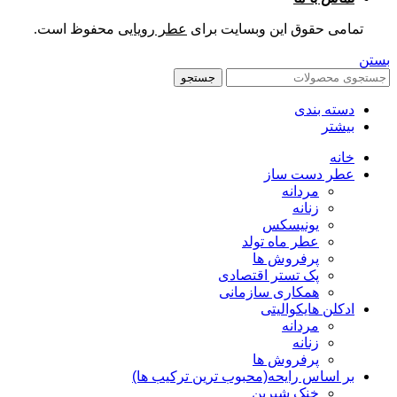
تمامی حقوق این وبسایت برای
عطر رویایی
محفوظ است.
بستن
جستجو
دسته بندی
بیشتر
خانه
عطر دست ساز
مردانه
زنانه
یونیسکس
عطر ماه تولد
پرفروش ها
پک تستر اقتصادی
همکاری سازمانی
ادکلن هایکوالیتی
مردانه
زنانه
پرفروش ها
بر اساس رایحه(محبوب ترین ترکیب ها)
خنک شیرین