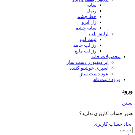
سایه
ریمل
خط چشم
ژل ابرو
سایه چشم
آرایش لب
تینت لب
رژ لب جامد
رژ لب مایع
محصولات خانه
ایر دیفیوزر دست ساز
اسپری خوشبو کننده
عود دست ساز
ورود / ثبت نام
ورود
بستن
هنوز حساب کاربری ندارید؟
ایجاد حساب کاربری