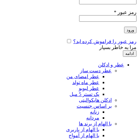
رمز عبور
*
ورود
رمز عبور را فراموش کرده اید؟
مرا به خاطر بسپار
ادامه
عطر و ادکلن
عطر دست ساز
عطر امضای من
عطر ماه تولد
عطر لبوبو
پک تستر 5 میل
ادکلن هایکوالیتی
بر اساس جنسیت
زنانه
مردانه
با الهام از برند ها
با الهام از باربری
با الهام از آمواج