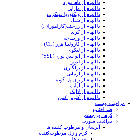
با الهام از تام فورد
با الهام از مارلی
با الهام از ویکتوریا سیکرت
با الهام از شنل
با الهام از زرجف(کازاموراتی)
با الهام از کرید
با الهام از ورساچه
با الهام از کارولینا هررا(CH)
با الهام از لنکوم
با الهام از ایو سن لورن(YSL)
با الهام از لنوین
با الهام از بولگاری
با الهام از آرمانی
با الهام از ژان پل گوتیه
با الهام از آزارو
با الهام از لالیک
با الهام از کلوین کلین
مراقبت پوست
ضد افتاب
کرم دور چشم
مراقبت صورت
آبرسان و مرطوب کننده ها
کرم و ژل مرطوب‌کننده
سرم ها