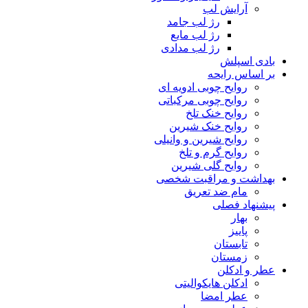
آرایش لب
رژ لب جامد
رژ لب مایع
رژ لب مدادی
بادی اسپلش
بر اساس رایحه
روایح چوبی ادویه ای
روایح چوبی مرکباتی
روایح خنک تلخ
روایح خنک شیرین
روایح شیرین و وانیلی
روایح گرم و تلخ
روایح گلی شیرین
بهداشت و مراقبت شخصی
مام ضد تعریق
پیشنهاد فصلی
بهار
پاییز
تابستان
زمستان
عطر و ادکلن
ادکلن هایکوالیتی
عطر امضا