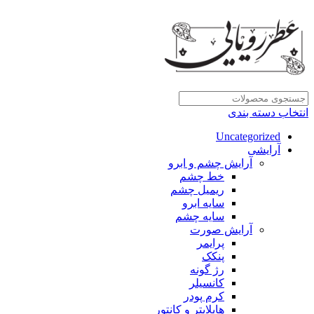
انتخاب دسته بندی
Uncategorized
آرایشی
آرایش چشم و ابرو
خط چشم
ریمیل چشم
سایه ابرو
سایه چشم
آرایش صورت
پرایمر
پنکک
رژ گونه
کانسیلر
کرم پودر
هایلایتر و کانتور