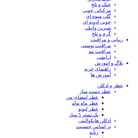
خنک و تلخ
مرکباتی چوبی
گلی میوه ای
چوبی ادویه ای
شیرین وانیلی
گرم و تلخ
زیبایی و مراقبت
مراقبت پوستی
مراقبت مو
ارایشی
بلاگ و اموزش
راهنمای خرید
آموزش ها
عطر و ادکلن
عطر دست ساز
عطر امضای من
عطر ماه تولد
عطر لبوبو
پک تستر 5 میل
ادکلن هایکوالیتی
بر اساس جنسیت
زنانه