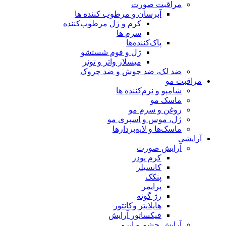
مراقبت صورت
آبرسان و مرطوب کننده ها
کرم و ژل مرطوب‌کننده
سرم ها
پاک‌کننده‌ها
ژل و فوم شستشو
میسلار واتر و تونر
ضد لک، ضد جوش و ضد چروک
مراقبت مو
شامپو و نرم‌کننده ها
ماسک مو
روغن و سرم مو
ژل، موس و اسپری مو
ماسک‌ها و لایه‌بردارها
آرایشی
آرایش صورت
کرم پودر
کانسیلر
پنکک
پرایمر
رژ گونه
هایلایتر وکانتور
فیکساتور آرایش
آرایش چشم و ابرو