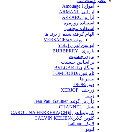
عطر دست ساز
آمواج Amouage l
ارمانی | ARMANI
ازارو | AZZARO
استفاده روزمره
استفاده مجلسی
الهام گرفته شده از برند ها
ورساچه/VERSACE
ایو سن لورن | YSL
باربری | BURBERRY
بدون جنسیت
بر اساس جنسیت
بولگاری | BVLGARI
تام فورد/TOM FORD
تستر ها
دیور/DIOR
زرجف | XERJOF
زنانه
ژآن پل گوتیه_Jean Paul Gaultier
شنل | CHANNEL
کارولینا هررا/(CH)CAROLINA HERRERA
کلوین کلاین/CALVIN KELIEN
لالیک_Lalique
لبوبو