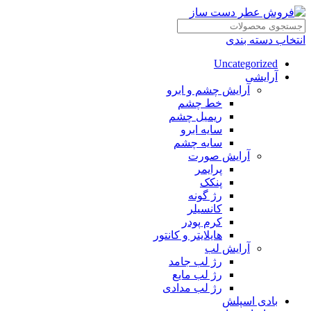
انتخاب دسته بندی
Uncategorized
آرایشی
آرایش چشم و ابرو
خط چشم
ریمیل چشم
سایه ابرو
سایه چشم
آرایش صورت
پرایمر
پنکک
رژ گونه
کانسیلر
کرم پودر
هایلایتر و کانتور
آرایش لب
رژ لب جامد
رژ لب مایع
رژ لب مدادی
بادی اسپلش