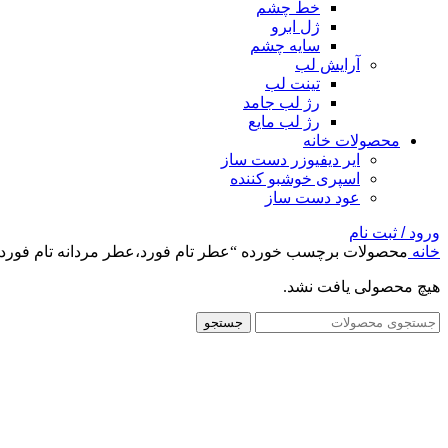
خط چشم
ژل ابرو
سایه چشم
آرایش لب
تینت لب
رژ لب جامد
رژ لب مایع
محصولات خانه
ایر دیفیوزر دست ساز
اسپری خوشبو کننده
عود دست ساز
ورود / ثبت نام
خانه
محصولات برچسب خورده “عطر تام فورد،عطر مردانه تام فورد،ع
هیچ محصولی یافت نشد.
جستجو