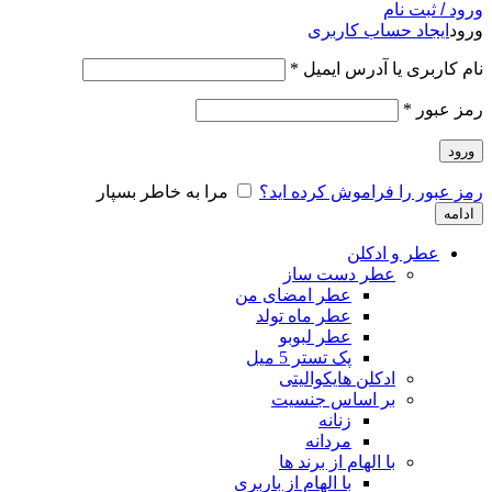
ورود / ثبت نام
ورود
ایجاد حساب کاربری
نام کاربری یا آدرس ایمیل
*
رمز عبور
*
ورود
رمز عبور را فراموش کرده اید؟
مرا به خاطر بسپار
ادامه
عطر و ادکلن
عطر دست ساز
عطر امضای من
عطر ماه تولد
عطر لبوبو
پک تستر 5 میل
ادکلن هایکوالیتی
بر اساس جنسیت
زنانه
مردانه
با الهام از برند ها
با الهام از باربری