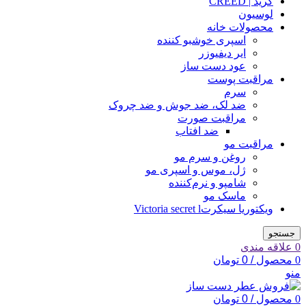
کرید | CREED
لوسیون
محصولات خانه
اسپری خوشبو کننده
ایر دیفیوزر
عود دست ساز
مراقبت پوست
سرم
ضد لک، ضد جوش و ضد چروک
مراقبت صورت
ضد افتاب
مراقبت مو
روغن و سرم مو
ژل، موس و اسپری مو
شامپو و نرم‌کننده
ماسک مو
ویکتوریا سیکرتVictoria secret l
جستجو
0
علاقه مندی
0
محصول
/
0
تومان
منو
0
محصول
/
0
تومان