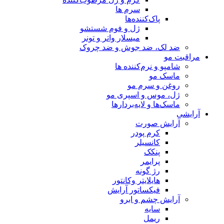
سرم ها
پاک‌کننده‌ها
ژل و فوم شستشو
میسلار واتر و تونر
ضد لک، ضد جوش و ضد چروک
مراقبت مو
شامپو و نرم‌کننده ها
ماسک مو
روغن و سرم مو
ژل، موس و اسپری مو
ماسک‌ها و لایه‌بردارها
آرایشی
آرایش صورت
کرم پودر
کانسیلر
پنکک
پرایمر
رژ گونه
هایلایتر وکانتور
فیکساتور آرایش
آرایش چشم و ابرو
سایه
ریمل