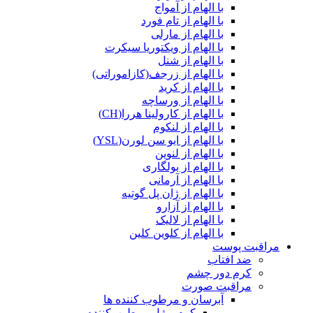
با الهام از آمواج
با الهام از تام فورد
با الهام از مارلی
با الهام از ویکتوریا سیکرت
با الهام از شنل
با الهام از زرجف(کازاموراتی)
با الهام از کرید
با الهام از ورساچه
با الهام از کارولینا هررا(CH)
با الهام از لنکوم
با الهام از ایو سن لورن(YSL)
با الهام از لنوین
با الهام از بولگاری
با الهام از آرمانی
با الهام از ژان پل گوتیه
با الهام از آزارو
با الهام از لالیک
با الهام از کلوین کلین
مراقبت پوست
ضد افتاب
کرم دور چشم
مراقبت صورت
آبرسان و مرطوب کننده ها
کرم و ژل مرطوب‌کننده