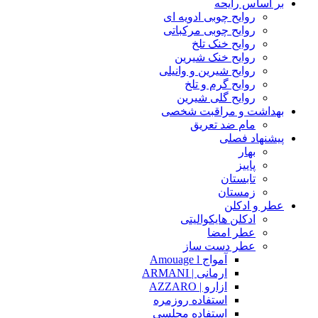
بر اساس رایحه
روایح چوبی ادویه ای
روایح چوبی مرکباتی
روایح خنک تلخ
روایح خنک شیرین
روایح شیرین و وانیلی
روایح گرم و تلخ
روایح گلی شیرین
بهداشت و مراقبت شخصی
مام ضد تعریق
پیشنهاد فصلی
بهار
پاییز
تابستان
زمستان
عطر و ادکلن
ادکلن هایکوالیتی
عطر امضا
عطر دست ساز
آمواج Amouage l
ارمانی | ARMANI
ازارو | AZZARO
استفاده روزمره
استفاده مجلسی