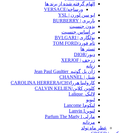
الهام گرفته شده از برند ها
ورساچه/VERSACE
ایو سن لورن | YSL
باربری | BURBERRY
بدون جنسیت
بر اساس جنسیت
بولگاری | BVLGARI
تام فورد/TOM FORD
تستر ها
دیور/DIOR
زرجف | XERJOF
زنانه
ژآن پل گوتیه_Jean Paul Gaultier
شنل | CHANNEL
کارولینا هررا/(CH)CAROLINA HERRERA
کلوین کلاین/CALVIN KELIEN
لالیک_Lalique
لبوبو
لنکومLancome I
لنوینLanvin I
مارلی Parfum The Marly l
مردانه
عطر ماه تولد