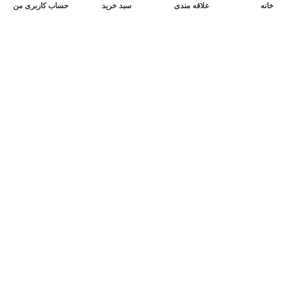
خانه
علاقه مندی
سبد خرید
حساب کاربری من
لینک های مفید
اینستاگرام عطر رویایی
سوالات متداول
صفحه بلاگ
شرایط و ضوابط
درباره ما
دسترسی سریع
شرایط بازگشت کالا
شرایط ارسال
شرایط پرداخت
نحوه ثبت سفارش