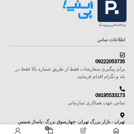
اطلاعات تماس
09222053735
برای پیگیری سفارشات فقط از طریق شماره بالا فقط در
بله و تگرام اقدام فرمایید
09195533173
تماس جهت همکاری سازمانی
تهران - بازار بزرگ تهران -چهارسوق بزرگ -پاساژ شمس
تبریزی -طبقه منفی یک پلاک 6
0