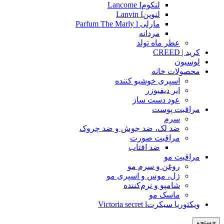
لنکومLancome I
لنوینLanvin I
مارلی Parfum The Marly l
مردانه
عطر ماه تولد
کرید | CREED
لوسیون
محصولات خانه
اسپری خوشبو کننده
ایر دیفیوزر
عود دست ساز
مراقبت پوست
سرم
ضد لک، ضد جوش و ضد چروک
مراقبت صورت
ضد افتاب
مراقبت مو
روغن و سرم مو
ژل، موس و اسپری مو
شامپو و نرم‌کننده
ماسک مو
ویکتوریا سیکرتVictoria secret l
جستجو