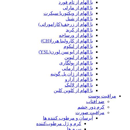
با الهام از تام فورد
با الهام از مارلی
با الهام از ویکتوریا سیکرت
با الهام از شنل
با الهام از زرجف(کازاموراتی)
با الهام از کرید
با الهام از ورساچه
با الهام از کارولینا هررا(CH)
با الهام از لنکوم
با الهام از ایو سن لورن(YSL)
با الهام از لنوین
با الهام از بولگاری
با الهام از آرمانی
با الهام از ژان پل گوتیه
با الهام از آزارو
با الهام از لالیک
با الهام از کلوین کلین
مراقبت پوست
ضد افتاب
کرم دور چشم
مراقبت صورت
آبرسان و مرطوب کننده ها
کرم و ژل مرطوب‌کننده
سرم ها