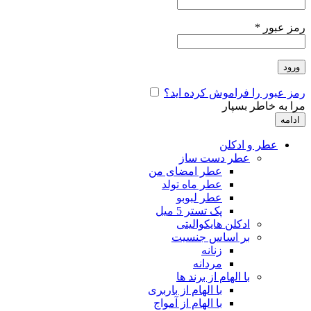
رمز عبور
*
ورود
رمز عبور را فراموش کرده اید؟
مرا به خاطر بسپار
ادامه
عطر و ادکلن
عطر دست ساز
عطر امضای من
عطر ماه تولد
عطر لبوبو
پک تستر 5 میل
ادکلن هایکوالیتی
بر اساس جنسیت
زنانه
مردانه
با الهام از برند ها
با الهام از باربری
با الهام از آمواج