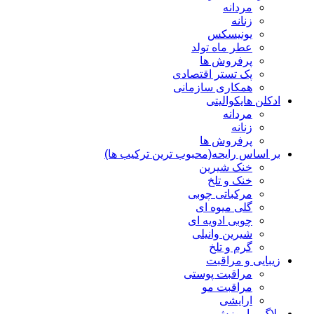
مردانه
زنانه
یونیسکس
عطر ماه تولد
پرفروش ها
پک تستر اقتصادی
همکاری سازمانی
ادکلن هایکوالیتی
مردانه
زنانه
پرفروش ها
بر اساس رایحه(محبوب ترین ترکیب ها)
خنک شیرین
خنک و تلخ
مرکباتی چوبی
گلی میوه ای
چوبی ادویه ای
شیرین وانیلی
گرم و تلخ
زیبایی و مراقبت
مراقبت پوستی
مراقبت مو
ارایشی
بلاگ و اموزش