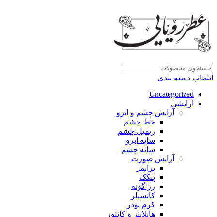
انتخاب دسته بندی
Uncategorized
آرایشی
آرایش چشم و ابرو
خط چشم
ریمیل چشم
سایه ابرو
سایه چشم
آرایش صورت
پرایمر
پنکک
رژ گونه
کانسیلر
کرم پودر
هایلایتر و کانتور