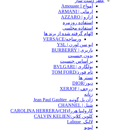
عطر دست ساز
آمواج Amouage l
ارمانی | ARMANI
ازارو | AZZARO
استفاده روزمره
استفاده مجلسی
الهام گرفته شده از برند ها
ورساچه/VERSACE
ایو سن لورن | YSL
باربری | BURBERRY
بدون جنسیت
بر اساس جنسیت
بولگاری | BVLGARI
تام فورد/TOM FORD
تستر ها
دیور/DIOR
زرجف | XERJOF
زنانه
ژآن پل گوتیه_Jean Paul Gaultier
شنل | CHANNEL
کارولینا هررا/(CH)CAROLINA HERRERA
کلوین کلاین/CALVIN KELIEN
لالیک_Lalique
لبوبو