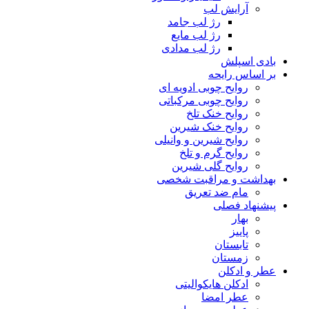
آرایش لب
رژ لب جامد
رژ لب مایع
رژ لب مدادی
بادی اسپلش
بر اساس رایحه
روایح چوبی ادویه ای
روایح چوبی مرکباتی
روایح خنک تلخ
روایح خنک شیرین
روایح شیرین و وانیلی
روایح گرم و تلخ
روایح گلی شیرین
بهداشت و مراقبت شخصی
مام ضد تعریق
پیشنهاد فصلی
بهار
پاییز
تابستان
زمستان
عطر و ادکلن
ادکلن هایکوالیتی
عطر امضا