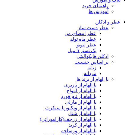
راهنمای خرید
آموزش ها
عطر و ادکلن
عطر دست ساز
عطر امضای من
عطر ماه تولد
عطر لبوبو
پک تستر 5 میل
ادکلن هایکوالیتی
بر اساس جنسیت
زنانه
مردانه
با الهام از برند ها
با الهام از باربری
با الهام از آمواج
با الهام از تام فورد
با الهام از مارلی
با الهام از ویکتوریا سیکرت
با الهام از شنل
با الهام از زرجف(کازاموراتی)
با الهام از کرید
با الهام از ورساچه