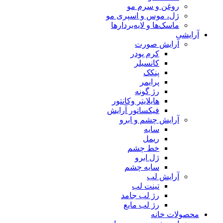
روغن و سرم مو
ژل، موس و اسپری مو
ماسک‌ها و لایه‌بردارها
آرایشی
آرایش صورت
کرم پودر
کانسیلر
پنکک
پرایمر
رژ گونه
هایلایتر وکانتور
فیکساتور آرایش
آرایش چشم و ابرو
سایه
ریمل
خط چشم
ژل ابرو
سایه چشم
آرایش لب
تینت لب
رژ لب جامد
رژ لب مایع
محصولات خانه