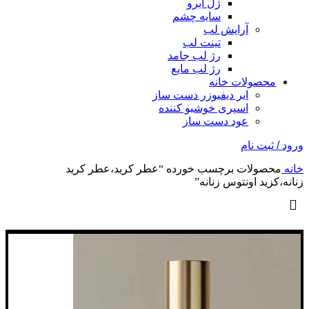
ژل ابرو
سایه چشم
آرایش لب
تینت لب
رژ لب جامد
رژ لب مایع
محصولات خانه
ایر دیفیوزر دست ساز
اسپری خوشبو کننده
عود دست ساز
ورود / ثبت نام
خانه
محصولات برچسب خورده “عطر کرید،عطر کرید
زنانه،کزید اونتوس زنانه”