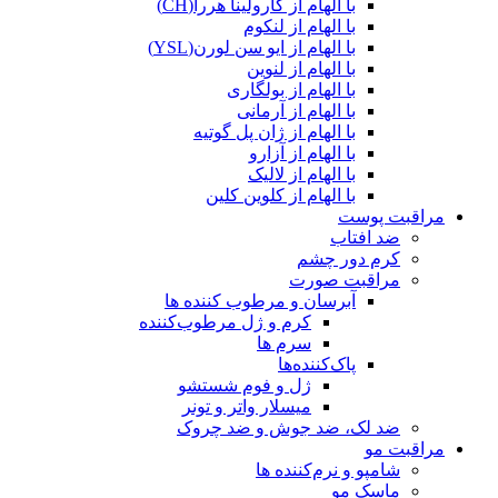
با الهام از کارولینا هررا(CH)
با الهام از لنکوم
با الهام از ایو سن لورن(YSL)
با الهام از لنوین
با الهام از بولگاری
با الهام از آرمانی
با الهام از ژان پل گوتیه
با الهام از آزارو
با الهام از لالیک
با الهام از کلوین کلین
مراقبت پوست
ضد افتاب
کرم دور چشم
مراقبت صورت
آبرسان و مرطوب کننده ها
کرم و ژل مرطوب‌کننده
سرم ها
پاک‌کننده‌ها
ژل و فوم شستشو
میسلار واتر و تونر
ضد لک، ضد جوش و ضد چروک
مراقبت مو
شامپو و نرم‌کننده ها
ماسک مو