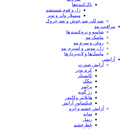
پاک‌کننده‌ها
ژل و فوم شستشو
میسلار واتر و تونر
ضد لک، ضد جوش و ضد چروک
مراقبت مو
شامپو و نرم‌کننده ها
ماسک مو
روغن و سرم مو
ژل، موس و اسپری مو
ماسک‌ها و لایه‌بردارها
آرایشی
آرایش صورت
کرم پودر
کانسیلر
پنکک
پرایمر
رژ گونه
هایلایتر وکانتور
فیکساتور آرایش
آرایش چشم و ابرو
سایه
ریمل
خط چشم