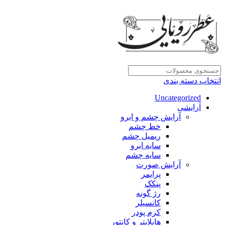
انتخاب دسته بندی
Uncategorized
آرایشی
آرایش چشم و ابرو
خط چشم
ریمیل چشم
سایه ابرو
سایه چشم
آرایش صورت
پرایمر
پنکک
رژ گونه
کانسیلر
کرم پودر
هایلایتر و کانتور