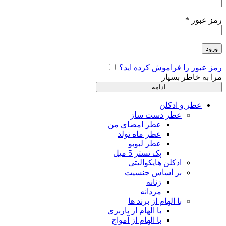
رمز عبور
*
ورود
رمز عبور را فراموش کرده اید؟
مرا به خاطر بسپار
ادامه
عطر و ادکلن
عطر دست ساز
عطر امضای من
عطر ماه تولد
عطر لبوبو
پک تستر 5 میل
ادکلن هایکوالیتی
بر اساس جنسیت
زنانه
مردانه
با الهام از برند ها
با الهام از باربری
با الهام از آمواج