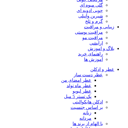
گلی میوه ای
چوبی ادویه ای
شیرین وانیلی
گرم و تلخ
زیبایی و مراقبت
مراقبت پوستی
مراقبت مو
ارایشی
بلاگ و اموزش
راهنمای خرید
آموزش ها
عطر و ادکلن
عطر دست ساز
عطر امضای من
عطر ماه تولد
عطر لبوبو
پک تستر 5 میل
ادکلن هایکوالیتی
بر اساس جنسیت
زنانه
مردانه
با الهام از برند ها