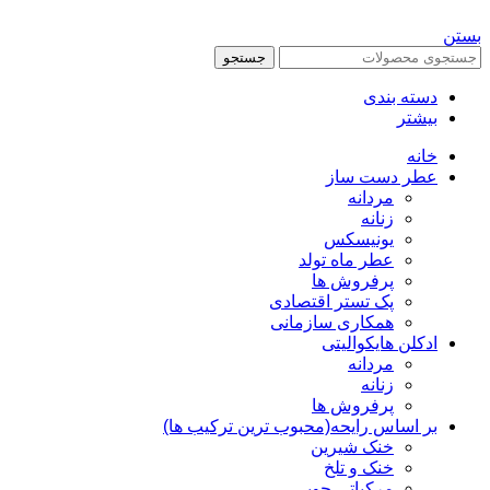
بستن
جستجو
دسته بندی
بیشتر
خانه
عطر دست ساز
مردانه
زنانه
یونیسکس
عطر ماه تولد
پرفروش ها
پک تستر اقتصادی
همکاری سازمانی
ادکلن هایکوالیتی
مردانه
زنانه
پرفروش ها
بر اساس رایحه(محبوب ترین ترکیب ها)
خنک شیرین
خنک و تلخ
مرکباتی چوبی