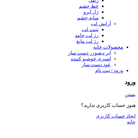
ریمل
خط چشم
ژل ابرو
سایه چشم
آرایش لب
تینت لب
رژ لب جامد
رژ لب مایع
محصولات خانه
ایر دیفیوزر دست ساز
اسپری خوشبو کننده
عود دست ساز
ورود / ثبت نام
ورود
بستن
هنوز حساب کاربری ندارید؟
ایجاد حساب کاربری
خانه