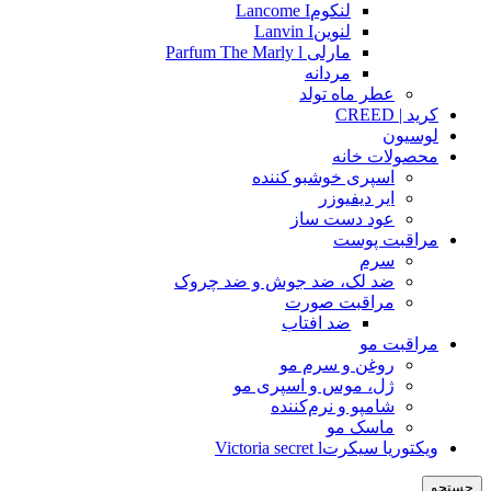
لنکومLancome I
لنوینLanvin I
مارلی Parfum The Marly l
مردانه
عطر ماه تولد
کرید | CREED
لوسیون
محصولات خانه
اسپری خوشبو کننده
ایر دیفیوزر
عود دست ساز
مراقبت پوست
سرم
ضد لک، ضد جوش و ضد چروک
مراقبت صورت
ضد افتاب
مراقبت مو
روغن و سرم مو
ژل، موس و اسپری مو
شامپو و نرم‌کننده
ماسک مو
ویکتوریا سیکرتVictoria secret l
جستجو