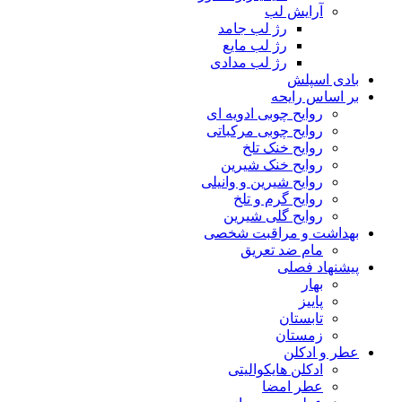
آرایش لب
رژ لب جامد
رژ لب مایع
رژ لب مدادی
بادی اسپلش
بر اساس رایحه
روایح چوبی ادویه ای
روایح چوبی مرکباتی
روایح خنک تلخ
روایح خنک شیرین
روایح شیرین و وانیلی
روایح گرم و تلخ
روایح گلی شیرین
بهداشت و مراقبت شخصی
مام ضد تعریق
پیشنهاد فصلی
بهار
پاییز
تابستان
زمستان
عطر و ادکلن
ادکلن هایکوالیتی
عطر امضا