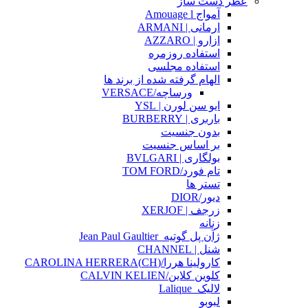
عطر دست ساز
آمواج Amouage l
ارمانی | ARMANI
ازارو | AZZARO
استفاده روزمره
استفاده مجلسی
الهام گرفته شده از برند ها
ورساچه/VERSACE
ایو سن لورن | YSL
باربری | BURBERRY
بدون جنسیت
بر اساس جنسیت
بولگاری | BVLGARI
تام فورد/TOM FORD
تستر ها
دیور/DIOR
زرجف | XERJOF
زنانه
ژآن پل گوتیه_Jean Paul Gaultier
شنل | CHANNEL
کارولینا هررا/(CH)CAROLINA HERRERA
کلوین کلاین/CALVIN KELIEN
لالیک_Lalique
لبوبو