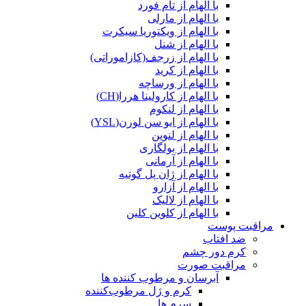
با الهام از تام فورد
با الهام از مارلی
با الهام از ویکتوریا سیکرت
با الهام از شنل
با الهام از زرجف(کازاموراتی)
با الهام از کرید
با الهام از ورساچه
با الهام از کارولینا هررا(CH)
با الهام از لنکوم
با الهام از ایو سن لورن(YSL)
با الهام از لنوین
با الهام از بولگاری
با الهام از آرمانی
با الهام از ژان پل گوتیه
با الهام از آزارو
با الهام از لالیک
با الهام از کلوین کلین
مراقبت پوست
ضد افتاب
کرم دور چشم
مراقبت صورت
آبرسان و مرطوب کننده ها
کرم و ژل مرطوب‌کننده
سرم ها