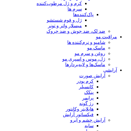
کرم و ژل مرطوب‌کننده
سرم ها
پاک‌کننده‌ها
ژل و فوم شستشو
میسلار واتر و تونر
ضد لک، ضد جوش و ضد چروک
مراقبت مو
شامپو و نرم‌کننده ها
ماسک مو
روغن و سرم مو
ژل، موس و اسپری مو
ماسک‌ها و لایه‌بردارها
آرایشی
آرایش صورت
کرم پودر
کانسیلر
پنکک
پرایمر
رژ گونه
هایلایتر وکانتور
فیکساتور آرایش
آرایش چشم و ابرو
سایه