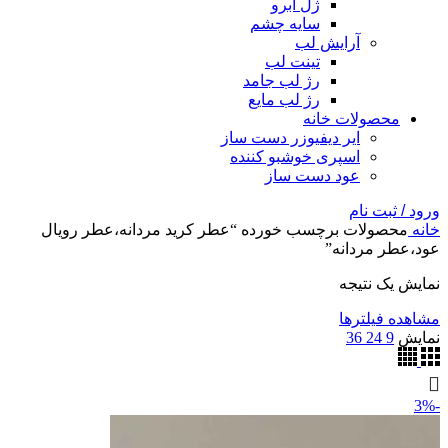
ژل ابرو
سایه چشم
آرایش لب
تینت لب
رژ لب جامد
رژ لب مایع
محصولات خانه
ایر دیفیوزر دست ساز
اسپری خوشبو کننده
عود دست ساز
ورود / ثبت نام
خانه
محصولات برچسب خورده “عطر کرید مردانه،عطر رویال
عود،عطر مردانه”
نمایش یک نتیجه
مشاهده فیلترها
نمایش
9
24
36
-3%