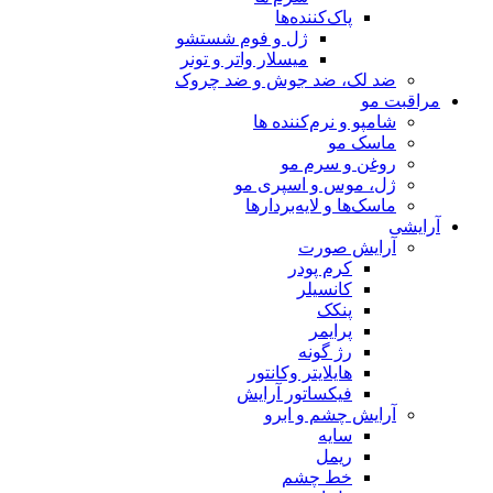
پاک‌کننده‌ها
ژل و فوم شستشو
میسلار واتر و تونر
ضد لک، ضد جوش و ضد چروک
مراقبت مو
شامپو و نرم‌کننده ها
ماسک مو
روغن و سرم مو
ژل، موس و اسپری مو
ماسک‌ها و لایه‌بردارها
آرایشی
آرایش صورت
کرم پودر
کانسیلر
پنکک
پرایمر
رژ گونه
هایلایتر وکانتور
فیکساتور آرایش
آرایش چشم و ابرو
سایه
ریمل
خط چشم